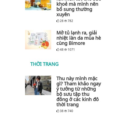
khoẻ mà mình nên
bổ sung thường
xuyên
28
782
Mở tủ lạnh ra, giải
nhiệt làn da mùa hè
cùng Bimore
48
1071
THỜI TRANG
Thu này mình mặc
gì? Tham khảo ngay
ý tưởng từ những
bộ sưu tập thu
đông ở các kinh đô
thời trang
38
740