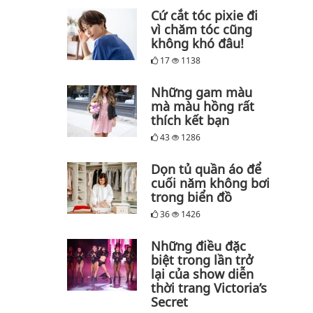
Cứ cắt tóc pixie đi
vì chăm tóc cũng
không khó đâu!
17
1138
Những gam màu
mà màu hồng rất
thích kết bạn
43
1286
Dọn tủ quần áo để
cuối năm không bơi
trong biển đồ
36
1426
Những điều đặc
biệt trong lần trở
lại của show diễn
thời trang Victoria’s
Secret