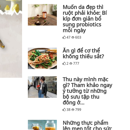
Muốn da đẹp thì
ruột phải khỏe: Bí
kíp đơn giản bổ
sung probiotics
mỗi ngày
47
603
Ăn gì để cơ thể
không thiếu sắt?
2
777
Thu này mình mặc
gì? Tham khảo ngay
ý tưởng từ những
bộ sưu tập thu
đông ở...
38
799
Những thực phẩm
lên men tốt cho sức