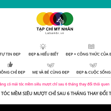
TỰ TIN ĐẸP
ĐẸP & HIỂU BIẾT
ĐẸP + CÔNG THỨC CỦA 
HÔNG CHỈ ĐẸP
MẸ VÀ BÉ CÙNG ĐẸP
ĐẸP & CUỘC SỐNG
àng có mái tóc mềm siêu mượt chỉ sau 6 tháng thay đổi thói quen
 TÓC MỀM SIÊU MƯỢT CHỈ SAU 6 THÁNG THAY ĐỔI 