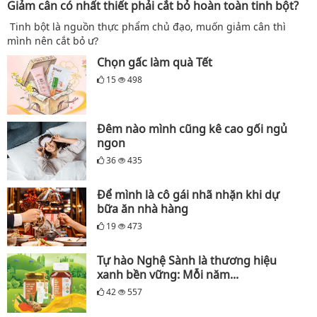
Giảm cân có nhất thiết phải cắt bỏ hoàn toàn tinh bột?
Tinh bột là nguồn thực phẩm chủ đạo, muốn giảm cân thì
mình nên cắt bỏ ư?
Chọn gấc làm quà Tết
15
498
Đêm nào mình cũng kê cao gối ngủ
ngon
36
435
Để mình là cô gái nhã nhặn khi dự
bữa ăn nhà hàng
19
473
Tự hào Nghệ Sành là thương hiệu
xanh bền vững: Mỗi năm...
42
557