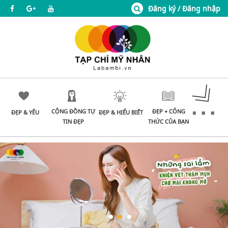
Đăng ký / Đăng nhập
CỘNG ĐỒNG TỰ
ĐẸP + CÔNG
ĐẸP & YÊU
ĐẸP & HIỂU BIẾT
TIN ĐẸP
THỨC CỦA BẠN