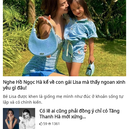
Nghe Hồ Ngọc Hà kể về con gái Lisa mà thấy ngoan xinh
yêu gì đâu!
Bé Lisa được khen là giống mẹ mình như đúc ở khoản sống tự
lập và có chính kiến.
Có lẽ ai cũng phải đồng ý chỉ có Tăng
Thanh Hà mới xứng...
59
1361