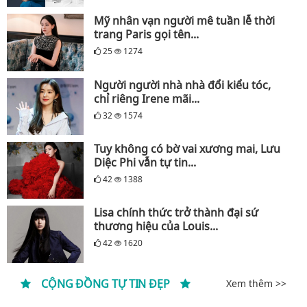
Mỹ nhân vạn người mê tuần lễ thời
trang Paris gọi tên...
25
1274
Người người nhà nhà đổi kiểu tóc,
chỉ riêng Irene mãi...
32
1574
Tuy không có bờ vai xương mai, Lưu
Diệc Phi vẫn tự tin...
42
1388
Lisa chính thức trở thành đại sứ
thương hiệu của Louis...
42
1620
CỘNG ĐỒNG TỰ TIN ĐẸP
Xem thêm >>