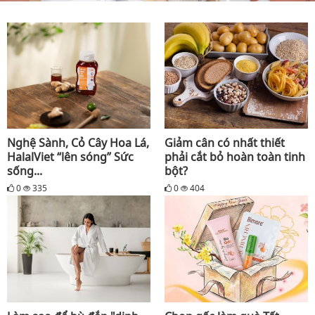
Nghệ Sành, Cỏ Cây Hoa Lá,
Giảm cân có nhất thiết
HalalViet “lên sóng” Sức
phải cắt bỏ hoàn toàn tinh
sống...
bột?
0
335
0
404