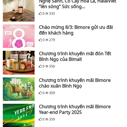
Nghệ Sành, Cỏ Cây Hoa Lá, HalalViet
“lên sóng” Sức sống...
0
335
Chào mừng 8/3: Bimore gửi ưu đãi
đến khách hàng
0
279
Chương trình khuyến mãi đón Tết
Bính Ngọ của Bimall
0
356
Chương trình khuyến mãi Bimore
chào xuân Bính Ngọ
0
309
Chương trình khuyến mãi Bimore
Year-end Party 2025
0
359