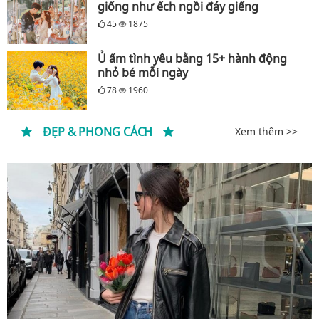
giống như ếch ngồi đáy giếng
45
1875
Ủ ấm tình yêu bằng 15+ hành động
nhỏ bé mỗi ngày
78
1960
ĐẸP & PHONG CÁCH
Xem thêm >>