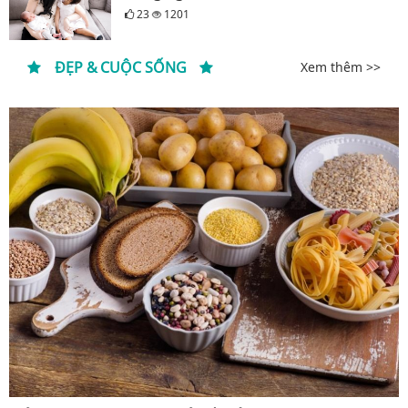
23
1201
ĐẸP & CUỘC SỐNG
Xem thêm >>