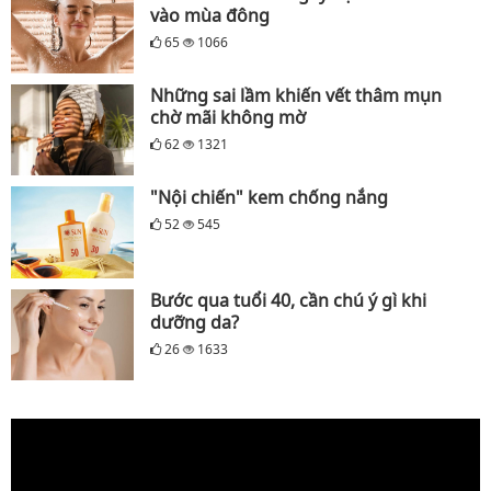
vào mùa đông
65
1066
Những sai lầm khiến vết thâm mụn
chờ mãi không mờ
62
1321
"Nội chiến" kem chống nắng
52
545
Bước qua tuổi 40, cần chú ý gì khi
dưỡng da?
26
1633