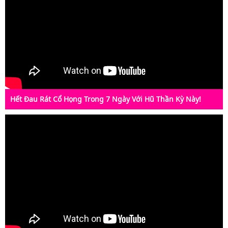
Hết Đau Rát Cổ Họng Trong 7 Ngày Với Hũ Thần Kỳ Này!