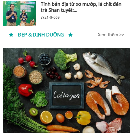
Tính bản địa từ xơ mướp, lá chít đến
trà Shan tuyết:...
21
669
ĐẸP & DINH DƯỠNG
Xem thêm >>