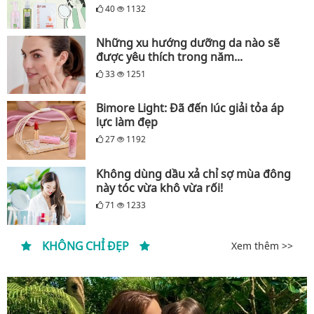
40
1132
Những xu hướng dưỡng da nào sẽ
được yêu thích trong năm...
33
1251
Bimore Light: Đã đến lúc giải tỏa áp
lực làm đẹp
27
1192
Không dùng dầu xả chỉ sợ mùa đông
này tóc vừa khô vừa rối!
71
1233
KHÔNG CHỈ ĐẸP
Xem thêm >>