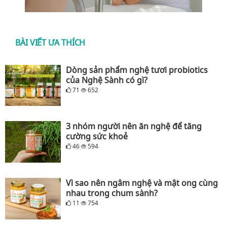
BÀI VIẾT ƯA THÍCH
Dòng sản phẩm nghệ tươi probiotics
của Nghệ Sành có gì?
71
652
3 nhóm người nên ăn nghệ để tăng
cường sức khoẻ
46
594
Vì sao nên ngâm nghệ và mật ong cùng
nhau trong chum sành?
11
754