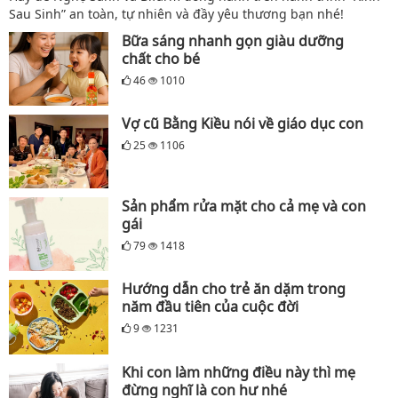
Sau Sinh” an toàn, tự nhiên và đầy yêu thương bạn nhé!
Bữa sáng nhanh gọn giàu dưỡng
chất cho bé
46
1010
Vợ cũ Bằng Kiều nói về giáo dục con
25
1106
Sản phẩm rửa mặt cho cả mẹ và con
gái
79
1418
Hướng dẫn cho trẻ ăn dặm trong
năm đầu tiên của cuộc đời
9
1231
Khi con làm những điều này thì mẹ
đừng nghĩ là con hư nhé