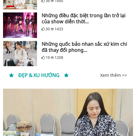
36
1490
Những điều đặc biệt trong lần trở lại
của show diễn thời...
30
1433
Những quốc bảo nhan sắc xứ kim chi
đã thay đổi phong...
19
1208
ĐẸP & XU HƯỚNG
Xem thêm >>