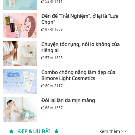
53
1411
Đến để “Trải Nghiệm”, ở lại là “Lựa
Chọn”
97
1659
Chuyện tóc rụng, nỗi lo không của
riêng ai
57
1828
Combo chống nắng làm đẹp của
Bimore Light Cosmetics
80
2117
Đòi lại làn da mịn màng
68
1557
ĐẸP & ƯU ĐÃI
Xem thêm >>