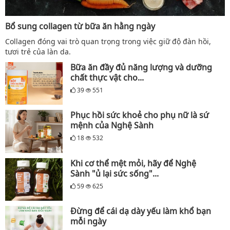
Bổ sung collagen từ bữa ăn hằng ngày
Collagen đóng vai trò quan trọng trong việc giữ độ đàn hồi,
tươi trẻ của làn da.
Bữa ăn đầy đủ năng lượng và dưỡng
chất thực vật cho...
39
551
Phục hồi sức khoẻ cho phụ nữ là sứ
mệnh của Nghệ Sành
18
532
Khi cơ thể mệt mỏi, hãy để Nghệ
Sành "ủ lại sức sống"...
59
625
Đừng để cái dạ dày yếu làm khổ bạn
mỗi ngày