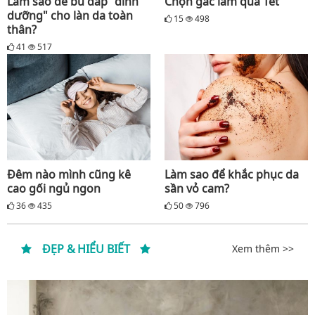
Làm sao để bù đắp "dinh
Chọn gấc làm quà Tết
dưỡng" cho làn da toàn
15
498
thân?
41
517
Đêm nào mình cũng kê
Làm sao để khắc phục da
cao gối ngủ ngon
sần vỏ cam?
36
435
50
796
ĐẸP & HIỂU BIẾT
Xem thêm >>