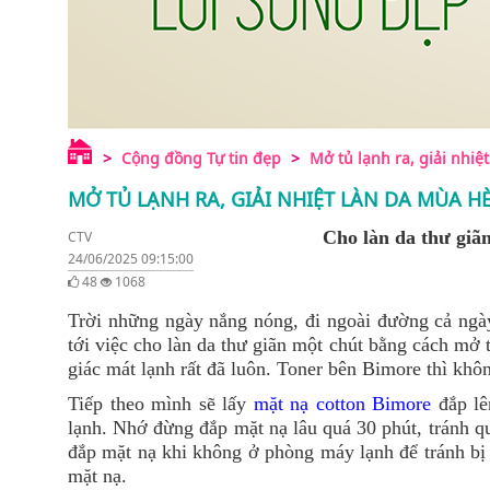
Cộng đồng Tự tin đẹp
Mở tủ lạnh ra, giải nhiệ
MỞ TỦ LẠNH RA, GIẢI NHIỆT LÀN DA MÙA H
Cho làn da thư giãn
CTV
24/06/2025 09:15:00
48
1068
Trời những ngày nắng nóng, đi ngoài đường cả ngày
tới việc cho làn da thư giãn một chút bằng cách mở t
giác mát lạnh rất đã luôn. Toner bên Bimore thì khô
Tiếp theo mình sẽ lấy
mặt nạ cotton Bimore
đắp lê
lạnh. Nhớ đừng đắp mặt nạ lâu quá 30 phút, tránh q
đắp mặt nạ khi không ở phòng máy lạnh để tránh bị 
mặt nạ.