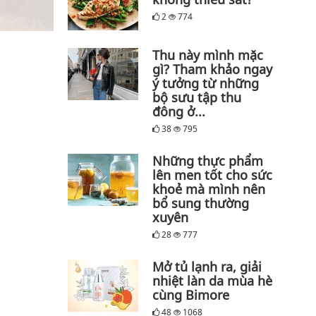
2
774
Thu này mình mặc
gì? Tham khảo ngay
ý tưởng từ những
bộ sưu tập thu
đông ở...
38
795
Những thực phẩm
lên men tốt cho sức
khoẻ mà mình nên
bổ sung thường
xuyên
28
777
Mở tủ lạnh ra, giải
nhiệt làn da mùa hè
cùng Bimore
48
1068