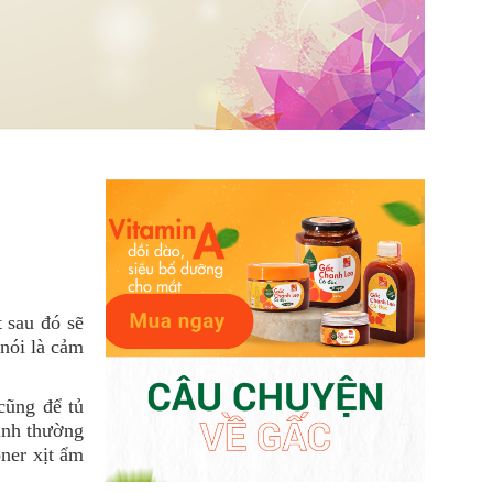
 sau đó sẽ
 nói là cảm
cũng để tủ
ình thường
ner xịt ẩm