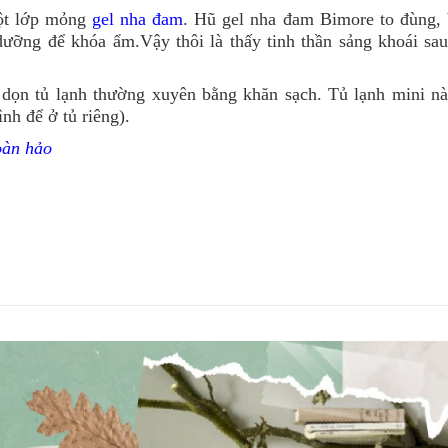
ột lớp mỏng
gel nha đam
. Hũ gel nha đam Bimore to đùng,
dưỡng để khóa ẩm.
Vậy thôi là thấy tinh thần sảng khoái sa
 dọn tủ lạnh thường xuyên bằng khăn sạch. Tủ lạnh mini n
nh để ở tủ riêng).
oàn hảo