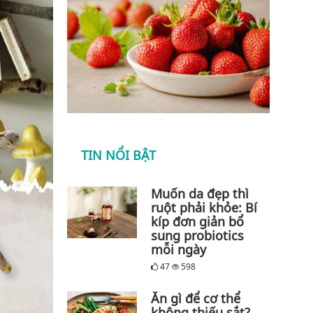
TIN NỔI BẬT
Muốn da đẹp thì
ruột phải khỏe: Bí
kíp đơn giản bổ
sung probiotics
mỗi ngày
47
598
Ăn gì để cơ thể
không thiếu sắt?