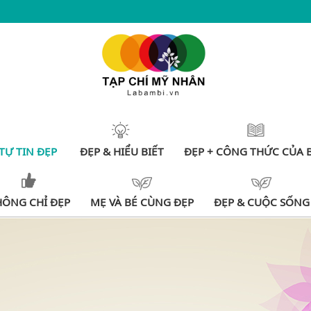
TỰ TIN ĐẸP
ĐẸP & HIỂU BIẾT
ĐẸP + CÔNG THỨC CỦA 
HÔNG CHỈ ĐẸP
MẸ VÀ BÉ CÙNG ĐẸP
ĐẸP & CUỘC SỐNG