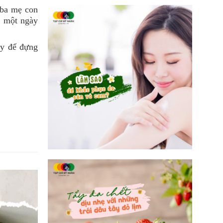
 ba mẹ con
u một ngày
ày để đựng