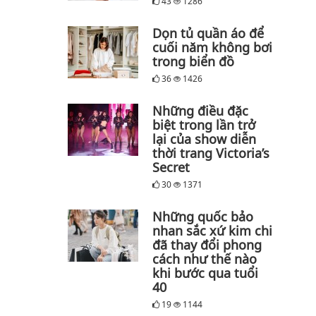
43
1286
Dọn tủ quần áo để
cuối năm không bơi
trong biển đồ
36
1426
Những điều đặc
biệt trong lần trở
lại của show diễn
thời trang Victoria’s
Secret
30
1371
Những quốc bảo
nhan sắc xứ kim chi
đã thay đổi phong
cách như thế nào
khi bước qua tuổi
40
19
1144