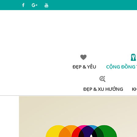
ĐẸP & YÊU
CỘNG ĐỒNG 
ĐẸP & XU HƯỚNG
K