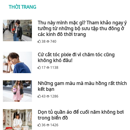
THỜI TRANG
Thu này mình mặc gì? Tham khảo ngay ý
tưởng từ những bộ sưu tập thu đông ở
các kinh đô thời trang
38
740
Cứ cắt tóc pixie đi vì chăm tóc cũng
không khó đâu!
17
1138
Những gam màu mà màu hồng rất thích
kết bạn
43
1286
Dọn tủ quần áo để cuối năm không bơi
trong biển đồ
36
1426