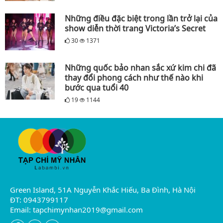
Những điều đặc biệt trong lần trở lại của
show diễn thời trang Victoria’s Secret
30
1371
Những quốc bảo nhan sắc xứ kim chi đã
thay đổi phong cách như thế nào khi
bước qua tuổi 40
19
1144
Green Island, 51A Nguyễn Khắc Hiếu, Ba Đình, Hà Nội
ĐT: 0943799117
Email:
tapchimynhan2019@gmail.com