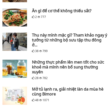
Ăn gì để cơ thể không thiếu sắt?
2
777
Thu này mình mặc gì? Tham khảo ngay ý
tưởng từ những bộ sưu tập thu đông
ở...
38
799
Những thực phẩm lên men tốt cho sức
khoẻ mà mình nên bổ sung thường
xuyên
28
782
Mở tủ lạnh ra, giải nhiệt làn da mùa hè
cùng Bimore
48
1071