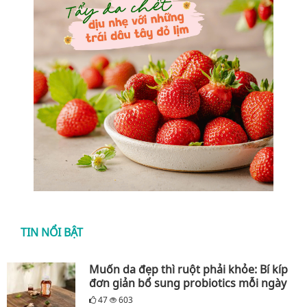
TIN NỔI BẬT
Muốn da đẹp thì ruột phải khỏe: Bí kíp
đơn giản bổ sung probiotics mỗi ngày
47
603