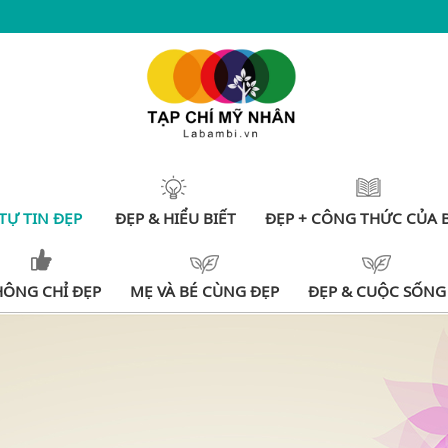
TỰ TIN ĐẸP
ĐẸP & HIỂU BIẾT
ĐẸP + CÔNG THỨC CỦA 
HÔNG CHỈ ĐẸP
MẸ VÀ BÉ CÙNG ĐẸP
ĐẸP & CUỘC SỐNG