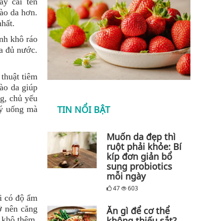
y cái tên
ào da hơn.
hất.
nh khô ráo
da đủ nước.
 thuật tiêm
ào da giúp
g, chủ yếu
TIN NỔI BẬT
 ý uống mà
Muốn da đẹp thì
ruột phải khỏe: Bí
kíp đơn giản bổ
sung probiotics
mỗi ngày
47
603
i có độ ẩm
ở nên căng
Ăn gì để cơ thể
 khô thêm.
không thiếu sắt?