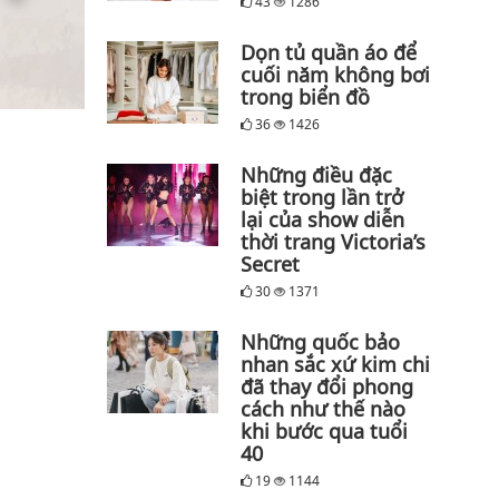
43
1286
Dọn tủ quần áo để
cuối năm không bơi
trong biển đồ
36
1426
Những điều đặc
biệt trong lần trở
lại của show diễn
thời trang Victoria’s
Secret
30
1371
Những quốc bảo
nhan sắc xứ kim chi
đã thay đổi phong
cách như thế nào
khi bước qua tuổi
40
19
1144