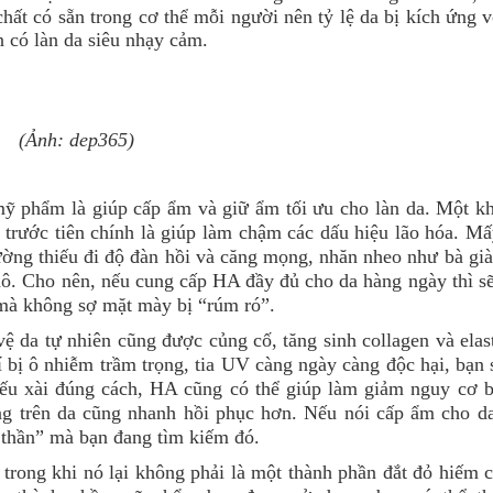
hất có sẵn trong cơ thể mỗi người nên tỷ lệ da bị kích ứng 
 có làn da siêu nhạy cảm.
(Ảnh: dep365)
ỹ phẩm là giúp cấp ẩm và giữ ẩm tối ưu cho làn da. Một kh
ch trước tiên chính là giúp làm chậm các dấu hiệu lão hóa. M
hường thiếu đi độ đàn hồi và căng mọng, nhăn nheo như bà gi
hô. Cho nên, nếu cung cấp HA đầy đủ cho da hàng ngày thì sẽ
 mà không sợ mặt mày bị “rúm ró”.
da tự nhiên cũng được củng cố, tăng sinh collagen và elast
í bị ô nhiễm trầm trọng, tia UV càng ngày càng độc hại, bạn 
ếu xài đúng cách, HA cũng có thể giúp làm giảm nguy cơ 
ng trên da cũng nhanh hồi phục hơn. Nếu nói cấp ẩm cho 
 thần” mà bạn đang tìm kiếm đó.
trong khi nó lại không phải là một thành phần đắt đỏ hiếm c