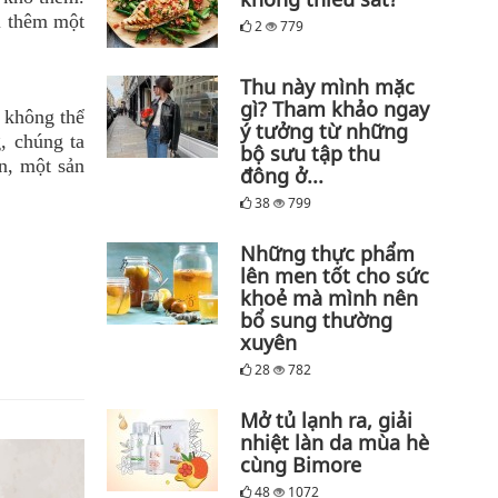
ôi thêm một
2
779
Thu này mình mặc
gì? Tham khảo ngay
ứ không thể
ý tưởng từ những
, chúng ta
bộ sưu tập thu
n, một sản
đông ở...
38
799
Những thực phẩm
lên men tốt cho sức
khoẻ mà mình nên
bổ sung thường
xuyên
28
782
Mở tủ lạnh ra, giải
nhiệt làn da mùa hè
cùng Bimore
48
1072