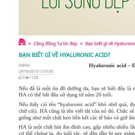
Cộng đồng Tự tin đẹp
Bạn biết gì về Hyaluroni
BẠN BIẾT GÌ VỀ HYALURONIC ACID?
Hyaluronic acid – 
Admin
28/10/2019 11:07:00
0
1129
Nếu đã là một tín đồ dưỡng da, bạn sẽ biết đây là 
HA có thể bắt đầu sử dụng từ năm 20 tuổi.
Nếu thấy cái tên “hyaluronic acid” khó nhớ quá, đọ
chữ cái). HA cũng là tên viết tắt của nó đó. Chắc sẽ
giống như một chất keo liên kết các tế bào và giữ ẩm
HA là một chất hút ẩm đỉnh cao, gấp nhiều nhiều lầ
cơ thể chúng ta, do tuổi tác, sẽ dần dần bị suy gi