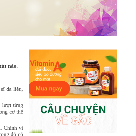
hút nào.
sĩ da liễu,
 lượt từng
rong cơ thể
a. Chính vì
rong đó có