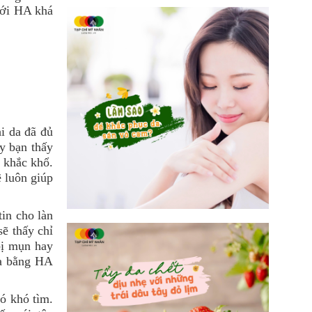
với HA khá
i da đã đủ
ấy bạn thấy
à khắc khổ.
 luôn giúp
in cho làn
sẽ thấy chỉ
bị mụn hay
da bằng HA
ó khó tìm.