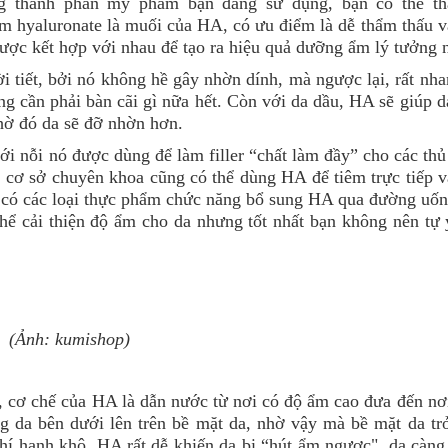
g thành phần mỹ phẩm bạn đang sử dụng, bạn có thể thấ
m hyaluronate là muối của HA, có ưu điểm là dễ thẩm thấu v
được kết hợp với nhau để tạo ra hiệu quả dưỡng ẩm lý tưởng n
 tiết, bởi nó không hề gây nhờn dính, mà ngược lại, rất nha
ng cần phải bàn cãi gì nữa hết. Còn với da dầu, HA sẽ giúp 
nhờ đó da sẽ đỡ nhờn hơn.
tới nỗi nó được dùng để làm filler “chất làm đầy” cho các thủ
 cơ sở chuyên khoa cũng có thể dùng HA để tiêm trực tiếp v
g có các loại thực phẩm chức năng bổ sung HA qua đường uốn
hể cải thiện độ ẩm cho da nhưng tốt nhất bạn không nên tự
(Ảnh: kumishop)
g, cơ chế của HA là dẫn nước từ nơi có độ ẩm cao đưa đến nơ
ng da bên dưới lên trên bề mặt da, nhờ vậy mà bề mặt da tr
hí hanh khô, HA rất dễ khiến da bị “hút ẩm ngược", da càng