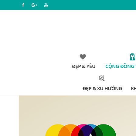
ĐẸP & YÊU
CỘNG ĐỒNG 
ĐẸP & XU HƯỚNG
K