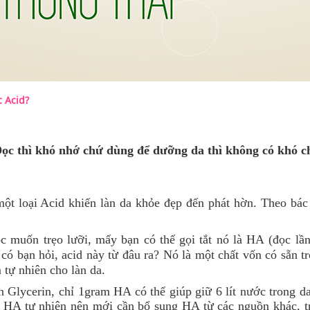
c Acid?
Đọc thì khó nhớ chứ dùng để dưỡng da thì không có khó c
một loại Acid khiến làn da khỏe đẹp đến phát hờn. Theo bác 
c muốn trẹo lưỡi, mấy bạn có thể gọi tắt nó là HA (đọc lần
 có bạn hỏi, acid này từ đâu ra? Nó là một chất vốn có sẵn t
 tự nhiên cho làn da.
n Glycerin, chỉ 1gram HA có thể giúp giữ 6 lít nước trong d
ảm HA tự nhiên nên mới cần bổ sung HA từ các nguồn khác, t