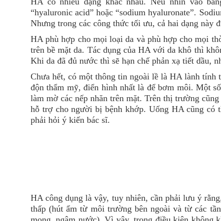
HA có nhiều dạng khác nhau. Nếu nhìn vào bản
“hyaluronic acid” hoặc “sodium hyaluronate”. Sodiu
Nhưng trong các công thức tối ưu, cả hai dạng này 
HA phù hợp cho mọi loại da và phù hợp cho mọi thời
trên bề mặt da. Tác dụng của HA với da khô thì khô
Khi da đã đủ nước thì sẽ hạn chế phản xạ tiết dầu, 
Chưa hết, có một thông tin ngoài lề là HA lành tính 
độn thẩm mỹ, điển hình nhất là để bơm môi. Một số
làm mờ các nếp nhăn trên mặt. Trên thị trường cũn
hỗ trợ cho người bị bệnh khớp. Uống HA cũng có t
phải hỏi ý kiến bác sĩ.
HA công dụng là vậy, tuy nhiên, cần phải lưu ý rằn
thấp (hút ẩm từ môi trường bên ngoài và từ các tầ
mọng, ngậm nước). Vì vậy, trong điều kiện không k