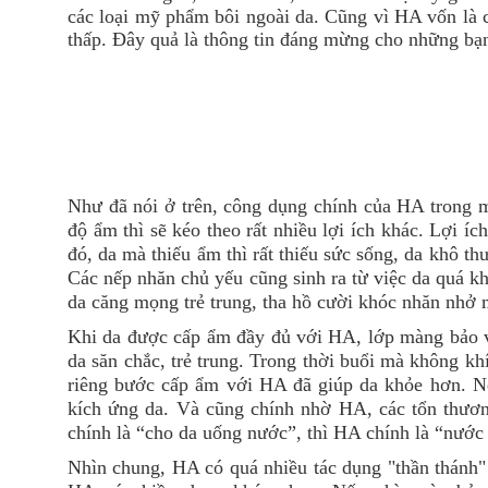
các loại mỹ phẩm bôi ngoài da. Cũng vì HA vốn là c
thấp. Đây quả là thông tin đáng mừng cho những bạn
Như đã nói ở trên, công dụng chính của HA trong m
độ ẩm thì sẽ kéo theo rất nhiều lợi ích khác. Lợi í
đó, da mà thiếu ẩm thì rất thiếu sức sống, da khô t
Các nếp nhăn chủ yếu cũng sinh ra từ việc da quá k
da căng mọng trẻ trung, tha hồ cười khóc nhăn nhở
Khi da được cấp ẩm đầy đủ với HA, lớp màng bảo vệ 
da săn chắc, trẻ trung. Trong thời buổi mà không kh
riêng bước cấp ẩm với HA đã giúp da khỏe hơn. N
kích ứng da. Và cũng chính nhờ HA, các tổn thươ
chính là “cho da uống nước”, thì HA chính là “nước
Nhìn chung, HA có quá nhiều tác dụng "thần thánh" 