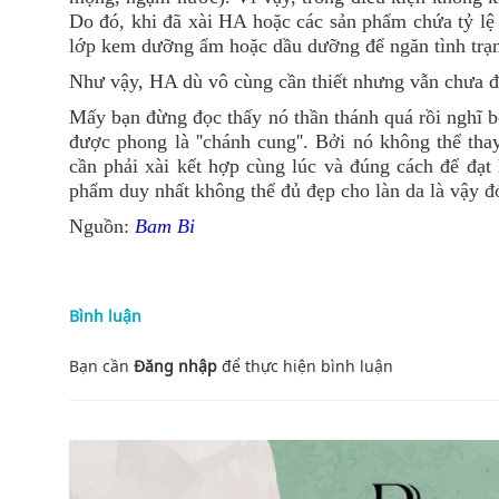
Do đó, khi đã xài HA hoặc các sản phẩm chứa tỷ lệ 
lớp kem dưỡng ẩm hoặc dầu dưỡng để ngăn tình trạ
Như vậy, HA dù vô cùng cần thiết nhưng vẫn chưa đ
Mấy bạn đừng đọc thấy nó thần thánh quá rồi nghĩ bô
được phong là ''chánh cung''. Bởi nó không thể t
cần phải xài kết hợp cùng lúc và đúng cách để đạ
phẩm duy nhất không thể đủ đẹp cho làn da là vậy đ
Nguồn:
Bam Bi
Bình luận
Bạn cần
Đăng nhập
để thực hiện
bình luận