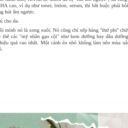
HA cao, ví dụ như toner, lotion, serum, thì bắt buộc phải b
ng hút ẩm ngược.
ủ cho da.
i mình nó là xong xuôi. Nó cũng chỉ xếp hàng ''thứ phi'' ch
hay thế các "mỹ nhân gạo cội" như kem dưỡng hay dầu dưỡng
t hiệu quả cao nhất. Một cánh én nhỏ không làm nên mùa uâ
ó.