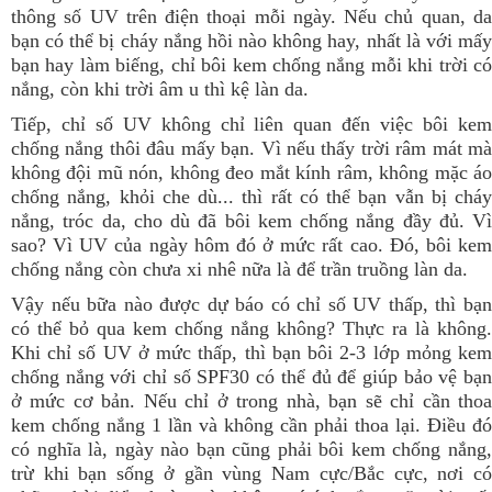
thông số UV trên điện thoại mỗi ngày. Nếu chủ quan, da
bạn có thể bị cháy nắng hồi nào không hay, nhất là với mấy
bạn hay làm biếng, chỉ bôi kem chống nắng mỗi khi trời có
nắng, còn khi trời âm u thì kệ làn da.
Tiếp, chỉ số UV không chỉ liên quan đến việc bôi kem
chống nắng thôi đâu mấy bạn. Vì nếu thấy trời râm mát mà
không đội mũ nón, không đeo mắt kính râm, không mặc áo
chống nắng, khỏi che dù... thì rất có thể bạn vẫn bị cháy
nắng, tróc da, cho dù đã bôi kem chống nắng đầy đủ. Vì
sao? Vì UV của ngày hôm đó ở mức rất cao. Đó, bôi kem
chống nắng còn chưa xi nhê nữa là để trần truồng làn da.
Vậy nếu bữa nào được dự báo có chỉ số UV thấp, thì bạn
có thể bỏ qua kem chống nắng không? Thực ra là không.
Khi chỉ số UV ở mức thấp, thì bạn bôi 2-3 lớp mỏng kem
chống nắng với chỉ số SPF30 có thể đủ để giúp bảo vệ bạn
ở mức cơ bản. Nếu chỉ ở trong nhà, bạn sẽ chỉ cần thoa
kem chống nắng 1 lần và không cần phải thoa lại. Điều đó
có nghĩa là, ngày nào bạn cũng phải bôi kem chống nắng,
trừ khi bạn sống ở gần vùng Nam cực/Bắc cực, nơi có