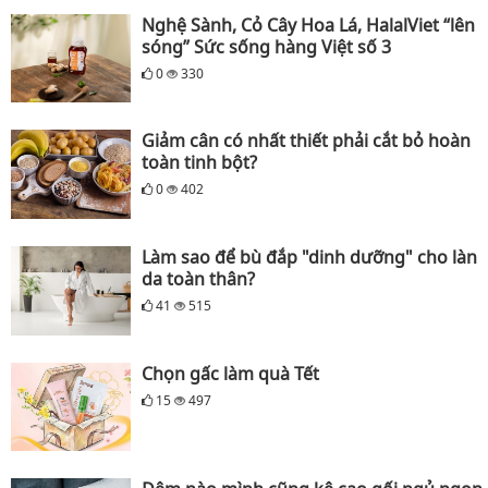
Nghệ Sành, Cỏ Cây Hoa Lá, HalalViet “lên
sóng” Sức sống hàng Việt số 3
0
330
Giảm cân có nhất thiết phải cắt bỏ hoàn
toàn tinh bột?
0
402
Làm sao để bù đắp "dinh dưỡng" cho làn
da toàn thân?
41
515
Chọn gấc làm quà Tết
15
497