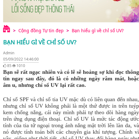
Cộng đồng Tự tin đẹp
Bạn hiểu gì về chỉ số UV?
BẠN HIỂU GÌ VỀ CHỈ SỐ UV?
Admin
05/09/2022 14:46:00
85
1010
Bạn sẽ rất ngạc nhiên và có lẽ sẽ hoảng sợ khi đọc thông
tin ngay sau đây, đó là có những ngày râm mát, hoặc
âm u, nhưng chỉ số UV lại rất cao.
Chỉ số SPF và chỉ số tia UV mặc dù có liên quan đến nhau,
nhưng chỉ số UV không phải là một thứ được in trên tuýp
kem chống nắng, cái này mình phải tự theo dõi hàng ngày
trên ứng dụng điện thoại.
Chỉ số UV là mức tác động ướ
tính của tia tử ngoại trong ánh nắng mặt trời lên làn da, và
nó được tính toán bởi các chuyên gia khí tượng. Chính vì
vậy, giống như thời tiết, chỉ số UV thay đổi hàng ngày như