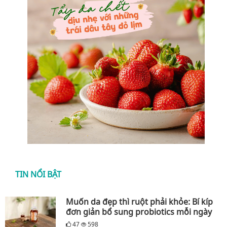
TIN NỔI BẬT
Muốn da đẹp thì ruột phải khỏe: Bí kíp
đơn giản bổ sung probiotics mỗi ngày
47
598