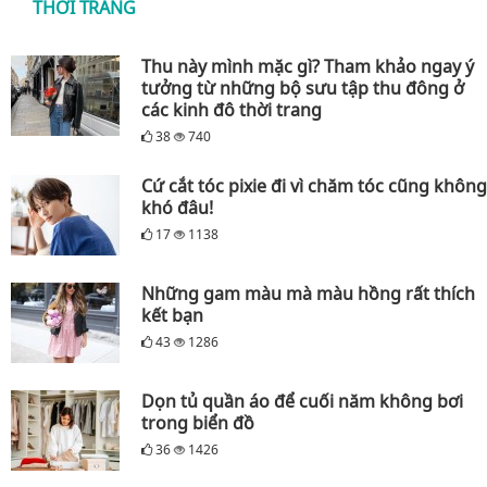
THỜI TRANG
Thu này mình mặc gì? Tham khảo ngay ý
tưởng từ những bộ sưu tập thu đông ở
các kinh đô thời trang
38
740
Cứ cắt tóc pixie đi vì chăm tóc cũng không
khó đâu!
17
1138
Những gam màu mà màu hồng rất thích
kết bạn
43
1286
Dọn tủ quần áo để cuối năm không bơi
trong biển đồ
36
1426