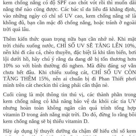
kem chống nắng có độ SPF cao chót vót rồi thì muốn dãi
nắng thế nào cũng được. Các bác sĩ da liễu đã khẳng định,
vào những ngày có chỉ số UV cao, kem chống nắng sẽ là
không đủ, bạn cần mặc đồ chống nắng, hoặc tránh ở ngoài
trời quá lâu.
Thêm kiến thức quan trọng nữa bạn cần nhớ nè. Khi mặt
trời chiếu xuống nước, CHỈ SỐ UV SẼ TĂNG LÊN 10%,
nên khi đi câu cá, chèo thuyền, đặc biệt là khi tắm biển, bơi
lội dưới hồ, hãy chú ý rằng da đang dễ bị tổn thương hơn
10% so với bình thường đó nghen.
Mà điều đáng sợ vẫ
chưa hết đâu. Khi chiếu xuống cát, CHỈ SỐ UV CÒN
TĂNG THÊM 15%, nên ai chuẩn bị đi Phan Thiết phơi
mình trên cát checkin thì càng phải cẩn thận nè.
Cuối cùng là một thông tin thú vị, các thành phần trong
kem chống nắng có khả năng bảo vệ da khỏi các tia UV
nhưng hoàn toàn không ngăn cản quá trình tổng hợp
vitamin D trong ánh nắng mặt trời. Do đó, đừng lo rằng bôi
kem chống nắng sẽ bị thiếu vitamin D.
Hãy áp dụng lý thuyết dưỡng da chậm để hiểu chỉ số kem