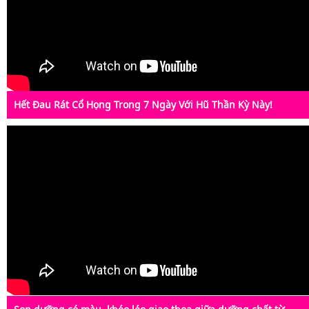
Hết Đau Rát Cổ Họng Trong 7 Ngày Với Hũ Thần Kỳ Này!