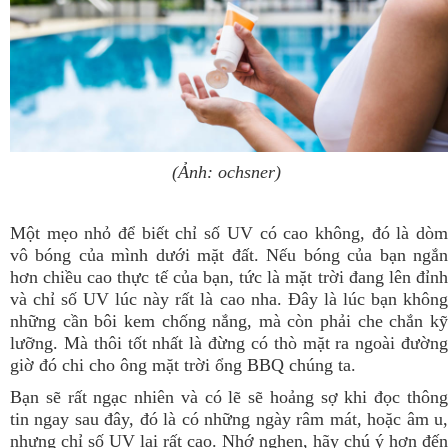
(Ảnh: ochsner)
Một mẹo nhỏ để biết chỉ số UV có cao không, đó là dòm
vô bóng của mình dưới mặt đất. Nếu bóng của bạn ngắn
hơn chiều cao thực tế của bạn, tức là mặt trời đang lên đỉnh
và chỉ số UV lúc này rất là cao nha. Đây là lúc bạn không
những cần bôi kem chống nắng, mà còn phải che chắn kỹ
lưỡng. Mà thôi tốt nhất là đừng có thò mặt ra ngoài đường
giờ đó chi cho ông mặt trời ổng BBQ chúng ta.
Bạn sẽ rất ngạc nhiên và có lẽ sẽ hoảng sợ khi đọc thông
tin ngay sau đây, đó là có những ngày râm mát, hoặc âm u,
nhưng chỉ số UV lại rất cao. Nhớ nghen, hãy chú ý hơn đến