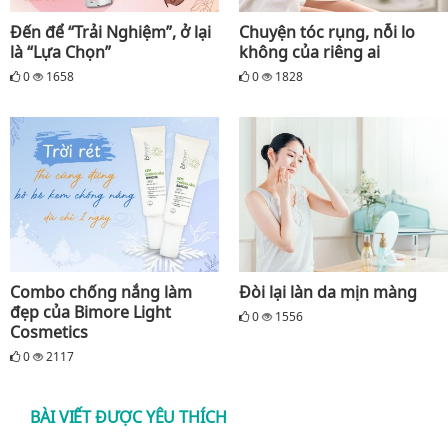
Đến để “Trải Nghiệm”, ở lại
Chuyện tóc rụng, nỗi lo
là “Lựa Chọn”
không của riêng ai
0
1658
0
1828
Combo chống nắng làm
Đòi lại làn da mịn màng
đẹp của Bimore Light
0
1556
Cosmetics
0
2117
BÀI VIẾT ĐƯỢC YÊU THÍCH