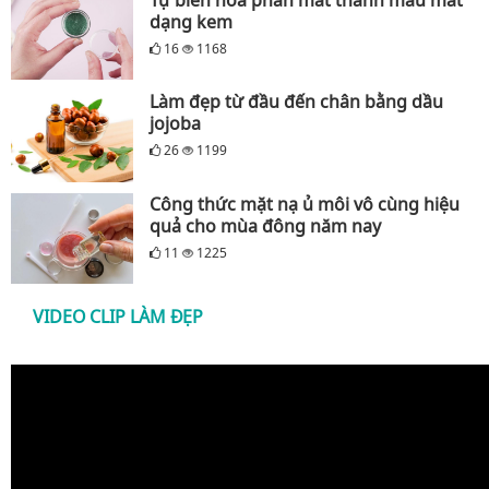
Tự biến hóa phấn mắt thành màu mắt
dạng kem
16
1168
Làm đẹp từ đầu đến chân bằng dầu
jojoba
26
1199
Công thức mặt nạ ủ môi vô cùng hiệu
quả cho mùa đông năm nay
11
1225
VIDEO CLIP LÀM ĐẸP