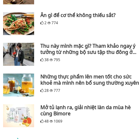
Ăn gì để cơ thể không thiếu sắt?
2
774
Thu này mình mặc gì? Tham khảo ngay ý
tưởng từ những bộ sưu tập thu đông ở...
38
795
Những thực phẩm lên men tốt cho sức
khoẻ mà mình nên bổ sung thường xuyên
28
777
Mở tủ lạnh ra, giải nhiệt làn da mùa hè
cùng Bimore
48
1069