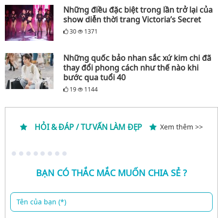
Những điều đặc biệt trong lần trở lại của
show diễn thời trang Victoria’s Secret
30
1371
Những quốc bảo nhan sắc xứ kim chi đã
thay đổi phong cách như thế nào khi
bước qua tuổi 40
19
1144
HỎI & ĐÁP / TƯ VẤN LÀM ĐẸP
Xem thêm >>
BẠN CÓ THẮC MẮC MUỐN CHIA SẺ ?