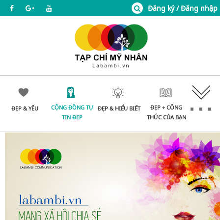
Đăng ký / Đăng nhập
CỘNG ĐỒNG TỰ
ĐẸP + CÔNG
ĐẸP & YÊU
ĐẸP & HIỂU BIẾT
TIN ĐẸP
THỨC CỦA BẠN