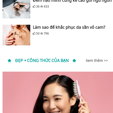
Đêm nào mình cũng kê cao gối ngủ ngon
36
433
Làm sao để khắc phục da sần vỏ cam?
50
796
ĐẸP + CÔNG THỨC CỦA BẠN
Xem thêm >>