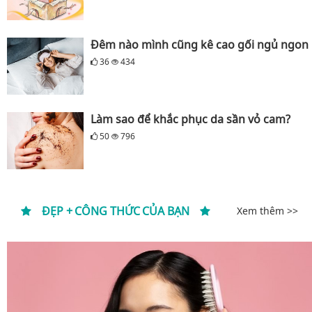
Đêm nào mình cũng kê cao gối ngủ ngon
36
434
Làm sao để khắc phục da sần vỏ cam?
50
796
ĐẸP + CÔNG THỨC CỦA BẠN
Xem thêm >>