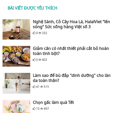
BÀI VIẾT ĐƯỢC YÊU THÍCH
Nghệ Sành, Cỏ Cây Hoa Lá, HalalViet “lên
sóng” Sức sống hàng Việt số 3
0
332
Giảm cân có nhất thiết phải cắt bỏ hoàn
toàn tinh bột?
0
402
Làm sao để bù đắp "dinh dưỡng" cho làn
da toàn thân?
41
515
Chọn gấc làm quà Tết
15
497