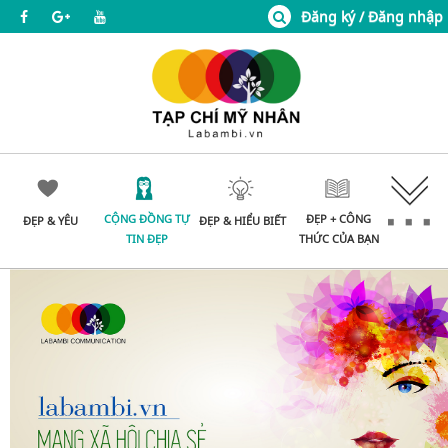
Đăng ký / Đăng nhập
CỘNG ĐỒNG TỰ
ĐẸP + CÔNG
ĐẸP & YÊU
ĐẸP & HIỂU BIẾT
TIN ĐẸP
THỨC CỦA BẠN