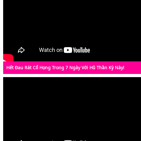
Hết Đau Rát Cổ Họng Trong 7 Ngày Với Hũ Thần Kỳ Này!