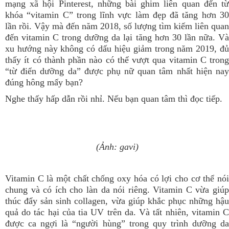
mạng xã hội Pinterest, những bài ghim liên quan đến từ
khóa “vitamin C” trong lĩnh vực làm đẹp đã tăng hơn 30
lần rồi. Vậy mà đến năm 2018, số lượng tìm kiếm liên quan
đến vitamin C trong dưỡng da lại tăng hơn 30 lần nữa. Và
xu hướng này không có dấu hiệu giảm trong năm 2019, đủ
thấy ít có thành phần nào có thể vượt qua vitamin C trong
“từ điển dưỡng da” được phụ nữ quan tâm nhất hiện nay
đúng hông mấy bạn?
Nghe thấy hấp dẫn rồi nhỉ. Nếu bạn quan tâm thì đọc tiếp.
(Ảnh: gavi)
Vitamin C là một chất chống oxy hóa có lợi cho cơ thể nói
chung và có ích cho làn da nói riêng. Vitamin C vừa giúp
thúc đẩy sản sinh collagen, vừa giúp khắc phục những hậu
quả do tác hại của tia UV trên da. Và tất nhiên, vitamin C
được ca ngợi là “người hùng” trong quy trình dưỡng da