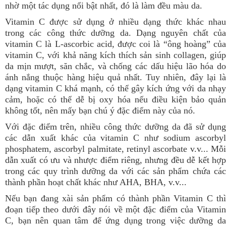
nhờ một tác dụng nổi bật nhất, đó là làm đều màu da.
Vitamin C được sử dụng ở nhiều dạng thức khác nhau
trong các công thức dưỡng da. Dạng nguyên chất của
vitamin C là L-ascorbic acid, được coi là “ông hoàng” của
vitamin C, với khả năng kích thích sản sinh collagen, giúp
da mịn mượt, săn chắc, và chống các dấu hiệu lão hóa do
ánh nắng thuộc hàng hiệu quả nhất. Tuy nhiên, đây lại là
dạng vitamin C khá mạnh, có thể gây kích ứng với da nhạy
cảm, hoặc có thể dễ bị oxy hóa nếu điều kiện bảo quản
không tốt, nên mấy bạn chú ý đặc điểm này của nó.
Với đặc điểm trên, nhiều công thức dưỡng da đã sử dụng
các dẫn xuất khác của vitamin C như sodium ascorbyl
phosphatem, ascorbyl palmitate, retinyl ascorbate v.v... Mỗi
dẫn xuất có ưu và nhược điểm riêng, nhưng đều dễ kết hợp
trong các quy trình dưỡng da với các sản phẩm chứa các
thành phần hoạt chất khác như AHA, BHA, v.v...
Nếu bạn đang xài sản phẩm có thành phần Vitamin C thì
đoạn tiếp theo dưới đây nói về một đặc điểm của Vitamin
C, bạn nên quan tâm để ứng dụng trong việc dưỡng da