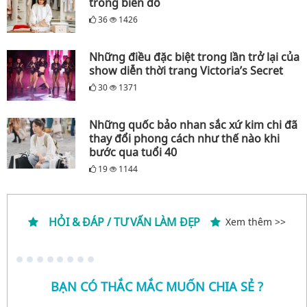
trong biển đồ
36
1426
Những điều đặc biệt trong lần trở lại của
show diễn thời trang Victoria’s Secret
30
1371
Những quốc bảo nhan sắc xứ kim chi đã
thay đổi phong cách như thế nào khi
bước qua tuổi 40
19
1144
HỎI & ĐÁP / TƯ VẤN LÀM ĐẸP
Xem thêm >>
BẠN CÓ THẮC MẮC MUỐN CHIA SẺ ?