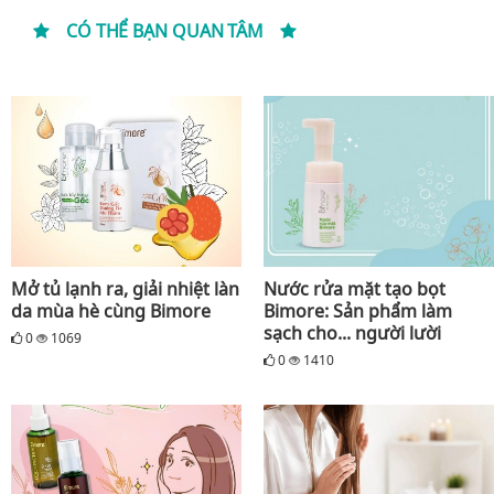
CÓ THỂ BẠN QUAN TÂM
Mở tủ lạnh ra, giải nhiệt làn
Nước rửa mặt tạo bọt
da mùa hè cùng Bimore
Bimore: Sản phẩm làm
sạch cho... người lười
0
1069
0
1410