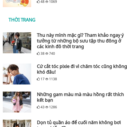
48
1069
THỜI TRANG
Thu này mình mặc gì? Tham khảo ngay ý
tưởng từ những bộ sưu tập thu đông ở
các kinh đô thời trang
38
740
Cứ cắt tóc pixie đi vì chăm tóc cũng không
khó đâu!
17
1138
Những gam màu mà màu hồng rất thích
kết bạn
43
1286
Dọn tủ quần áo để cuối năm không bơi