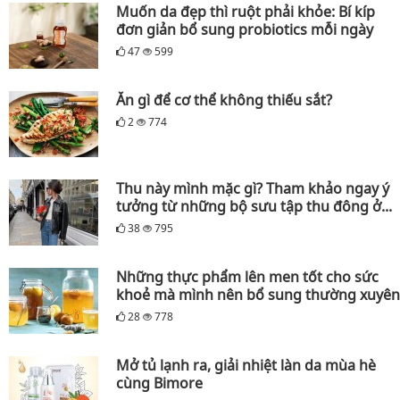
Muốn da đẹp thì ruột phải khỏe: Bí kíp
đơn giản bổ sung probiotics mỗi ngày
47
599
Ăn gì để cơ thể không thiếu sắt?
2
774
Thu này mình mặc gì? Tham khảo ngay ý
tưởng từ những bộ sưu tập thu đông ở...
38
795
Những thực phẩm lên men tốt cho sức
khoẻ mà mình nên bổ sung thường xuyên
28
778
Mở tủ lạnh ra, giải nhiệt làn da mùa hè
cùng Bimore