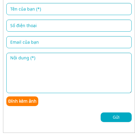
Đính kèm ảnh
Gửi