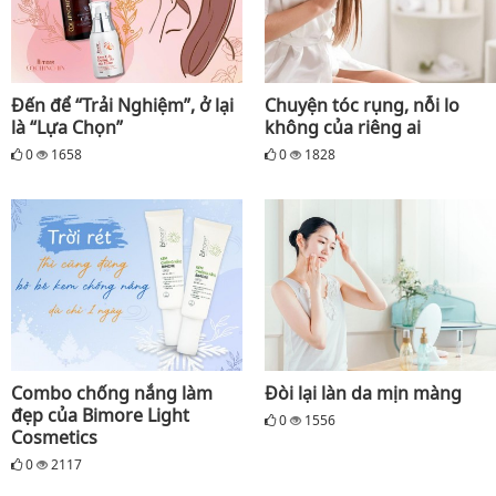
Đến để “Trải Nghiệm”, ở lại
Chuyện tóc rụng, nỗi lo
là “Lựa Chọn”
không của riêng ai
0
1658
0
1828
Combo chống nắng làm
Đòi lại làn da mịn màng
đẹp của Bimore Light
0
1556
Cosmetics
0
2117