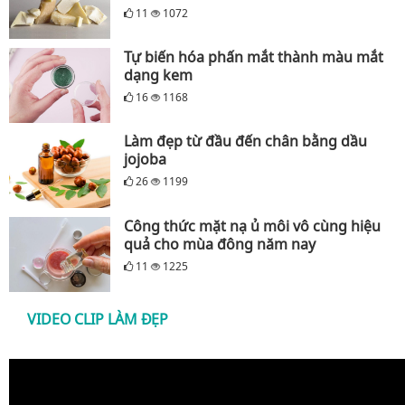
11
1072
Tự biến hóa phấn mắt thành màu mắt
dạng kem
16
1168
Làm đẹp từ đầu đến chân bằng dầu
jojoba
26
1199
Công thức mặt nạ ủ môi vô cùng hiệu
quả cho mùa đông năm nay
11
1225
VIDEO CLIP LÀM ĐẸP