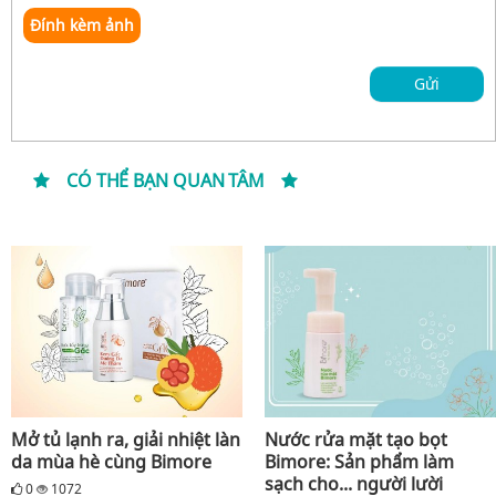
Đính kèm ảnh
Gửi
CÓ THỂ BẠN QUAN TÂM
Mở tủ lạnh ra, giải nhiệt làn
Nước rửa mặt tạo bọt
da mùa hè cùng Bimore
Bimore: Sản phẩm làm
sạch cho... người lười
0
1072