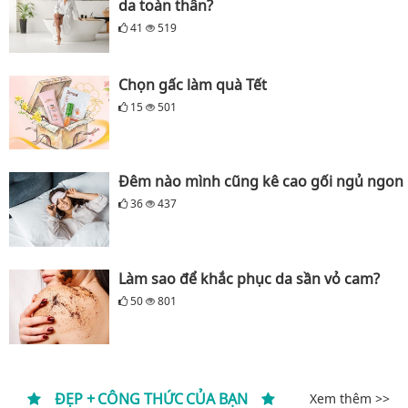
da toàn thân?
41
519
Chọn gấc làm quà Tết
15
501
Đêm nào mình cũng kê cao gối ngủ ngon
36
437
Làm sao để khắc phục da sần vỏ cam?
50
801
ĐẸP + CÔNG THỨC CỦA BẠN
Xem thêm >>