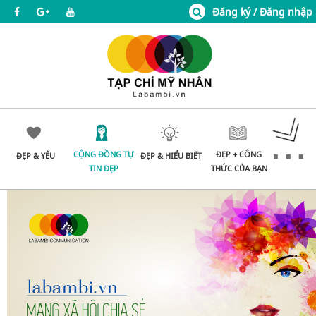
Đăng ký / Đăng nhập
CỘNG ĐỒNG TỰ
ĐẸP + CÔNG
ĐẸP & YÊU
ĐẸP & HIỂU BIẾT
TIN ĐẸP
THỨC CỦA BẠN