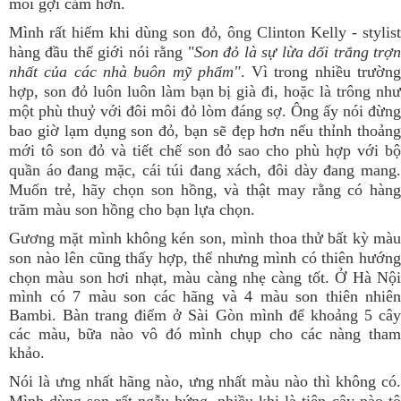
môi gợi cảm hơn.
Mình rất hiếm khi dùng son đỏ, ông Clinton Kelly - stylist
hàng đầu thế giới nói rằng "
Son đỏ là sự lừa dối trắng trợ
nhất của các nhà buôn mỹ phẩm"
. Vì trong nhiều trườn
hợp, son đỏ luôn luôn làm bạn bị già đi, hoặc là trông như
một phù thuỷ với đôi môi đỏ lòm đáng sợ. Ông ấy nói đừng
bao giờ lạm dụng son đỏ, bạn sẽ đẹp hơn nếu thỉnh thoảng
mới tô son đỏ và tiết chế son đỏ sao cho phù hợp với bộ
quần áo đang mặc, cái túi đang xách, đôi dày đang mang.
Muốn trẻ, hãy chọn son hồng, và thật may rằng có hàng
trăm màu son hồng cho bạn lựa chọn.
Gương mặt mình không kén son, mình thoa thử bất kỳ màu
son nào lên cũng thấy hợp, thế nhưng mình có thiên hướng
chọn màu son hơi nhạt, màu càng nhẹ càng tốt.
Ở Hà Nộ
mình có 7 màu son các hãng và 4 màu son thiên nhiên
Bambi. Bàn trang điểm ở Sài Gòn mình để khoảng 5 cây
các màu, bữa nào vô đó mình chụp cho các nàng tham
khảo.
Nói là ưng nhất hãng nào, ưng nhất màu nào thì không có.