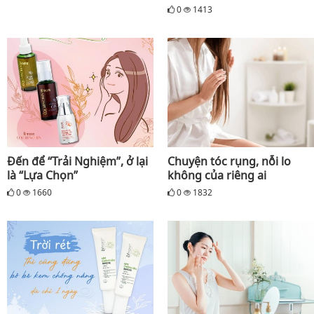
0
1413
Đến để “Trải Nghiệm”, ở lại
Chuyện tóc rụng, nỗi lo
là “Lựa Chọn”
không của riêng ai
0
1660
0
1832