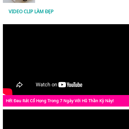
VIDEO CLIP LÀM ĐẸP
Hết Đau Rát Cổ Họng Trong 7 Ngày Với Hũ Thần Kỳ Này!