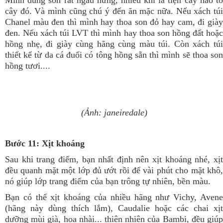
Mình dùng son rất ngẫu hứng, nhiều khi là tiện cây nào tô
cây đó. Và mình cũng chú ý đến ăn mặc nữa. Nếu xách túi
Chanel màu đen thì mình hay thoa son đỏ hay cam, đi giày
đen. Nếu xách túi LVT thì mình hay thoa son hồng đất hoặc
hồng nhẹ, đi giày cùng hãng cùng màu túi. Còn xách túi
thiết kế từ da cá đuối có tông hồng sẵn thì mình sẽ thoa son
hồng tươi....
(Ảnh: janeiredale)
Bước 11: Xịt khoáng
Sau khi trang điểm, bạn nhất định nên xịt khoáng nhé, xịt
đều quanh mặt một lớp đủ ướt rồi để vài phút cho mặt khô,
nó giúp lớp trang điểm của bạn trông tự nhiên, bền màu.
Bạn có thể xịt khoáng của nhiều hãng như Vichy, Avene
(hãng này dùng thích lắm), Caudalie hoặc các chai xịt
dưỡng mùi già, hoa nhài... thiên nhiên của Bambi, đều giúp