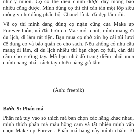
như ý muốn. Cọ có thể điều chỉnh được dày mỏng bao
nhiêu cũng được. Mình dùng cọ thì chỉ cần tán một lớp siêu
mỏng y như dùng phấn bột Chanel là da đã đẹp lắm rồi.
Về cọ thì mình đang dùng cọ ngắn cũng của Make up
Forever luôn, nó đắt hơn cọ Mac một chút, mình mang đi
du lịch, đi làm rất tiện. Bạn mua cọ nhớ xin họ cái túi lưới
để đựng cọ và bảo quản cọ cho sạch.
Nếu không có nhu cầu
mang đi làm, đi du lịch nhiều thì bạn chọn cọ full, cán dài
cầm cho sướng tay. Mà bạn nhớ đồ trang điểm phải mua
chính hãng nhá, xách tay nhiều hàng giả lắm.
(Ảnh: freepik)
Bước 9:
Phấn má
Phấn má tuỳ vào sở thích mà bạn chọn các hãng khác nhau,
mình thích phấn má màu hồng cam và tất nhiên mình vẫn
chọn Make up Forever. Phấn má hãng này mình chấm 10