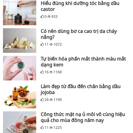
Hiểu đúng khi dưỡng tóc bằng dầu
castor
0
933
Có nên dùng bơ ca cao trị da cháy
nắng?
11
1072
Tự biến hóa phấn mắt thành màu mắt
dạng kem
16
1168
Làm đẹp từ đầu đến chân bằng dầu
jojoba
26
1199
Công thức mặt nạ ủ môi vô cùng hiệu
quả cho mùa đông năm nay
11
1225