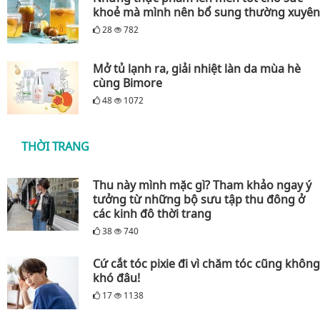
khoẻ mà mình nên bổ sung thường xuyên
28
782
Mở tủ lạnh ra, giải nhiệt làn da mùa hè
cùng Bimore
48
1072
THỜI TRANG
Thu này mình mặc gì? Tham khảo ngay ý
tưởng từ những bộ sưu tập thu đông ở
các kinh đô thời trang
38
740
Cứ cắt tóc pixie đi vì chăm tóc cũng không
khó đâu!
17
1138