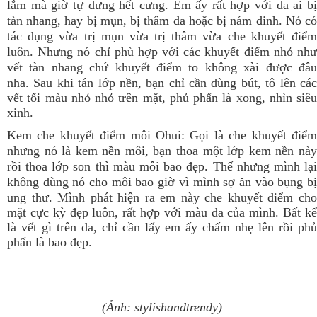
lắm mà giờ tự dưng hết cưng. Em ấy rất hợp với da ai bị
tàn nhang, hay bị mụn, bị thâm da hoặc bị nám đinh. Nó có
tác dụng vừa trị mụn vừa trị thâm vừa che khuyết điểm
luôn. Nhưng nó chỉ phù hợp với các khuyết điểm nhỏ như
vết tàn nhang chứ khuyết điểm to không xài được đâu
nha.
Sau khi tán lớp nền, bạn chỉ cần dùng bút, tô lên cá
vết tối màu nhỏ nhỏ trên mặt, phủ phấn là xong, nhìn siêu
xinh.
Kem che khuyết điểm môi Ohui: Gọi là che khuyết điểm
nhưng nó là kem nền môi, bạn thoa một lớp kem nền này
rồi thoa lớp son thì màu môi bao đẹp. Thế nhưng mình lại
không dùng nó cho môi bao giờ vì mình sợ ăn vào bụng bị
ung thư.
Mình phát hiện ra em này che khuyết điểm ch
mặt cực kỳ đẹp luôn, rất hợp với màu da của mình. Bất kể
là vết gì trên da, chỉ cần lấy em ấy chấm nhẹ lên rồi phủ
phấn là bao đẹp.
(Ảnh: stylishandtrendy)