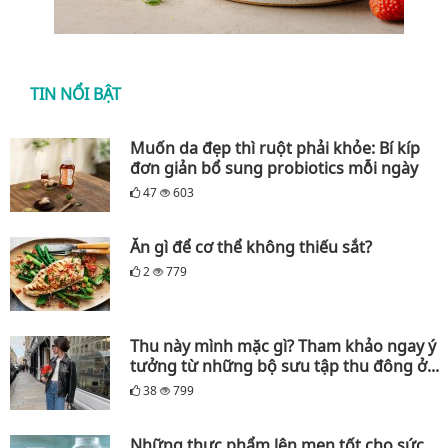
TIN NỔI BẬT
Muốn da đẹp thì ruột phải khỏe: Bí kíp
đơn giản bổ sung probiotics mỗi ngày
47
603
Ăn gì để cơ thể không thiếu sắt?
2
779
Thu này mình mặc gì? Tham khảo ngay ý
tưởng từ những bộ sưu tập thu đông ở...
38
799
Những thực phẩm lên men tốt cho sức