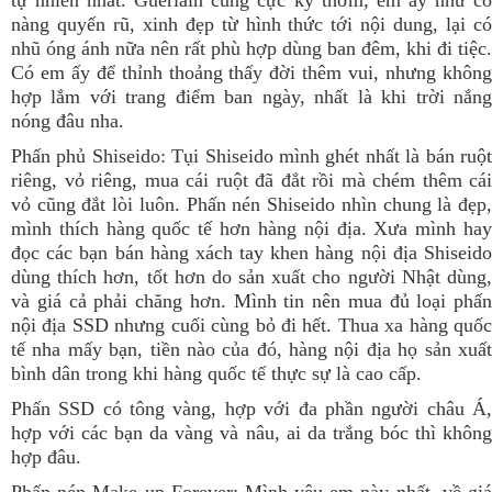
tự nhiên nhất. Guerlain cũng cực kỳ thơm, em ấy như cô
nàng quyến rũ, xinh đẹp từ hình thức tới nội dung, lại có
nhũ óng ánh nữa nên rất phù hợp dùng ban đêm, khi đi tiệc.
Có em ấy để thỉnh thoảng thấy đời thêm vui, nhưng không
hợp lắm với trang điểm ban ngày, nhất là khi trời nắng
nóng đâu nha.
Phấn phủ Shiseido: Tụi Shiseido mình ghét nhất là bán ruột
riêng, vỏ riêng, mua cái ruột đã đắt rồi mà chém thêm cái
vỏ cũng đắt lòi luôn. Phấn nén Shiseido nhìn chung là đẹp,
mình thích hàng quốc tế hơn hàng nội địa. Xưa mình hay
đọc các bạn bán hàng xách tay khen hàng nội địa Shiseido
dùng thích hơn, tốt hơn do sản xuất cho người Nhật dùng,
và giá cả phải chăng hơn. Mình tin nên mua đủ loại phấn
nội địa SSD nhưng cuối cùng bỏ đi hết. Thua xa hàng quốc
tế nha mấy bạn, tiền nào của đó, hàng nội địa họ sản xuất
bình dân trong khi hàng quốc tế thực sự là cao cấp.
Phấn SSD có tông vàng, hợp với đa phần người châu Á,
hợp với các bạn da vàng và nâu, ai da trắng bóc thì không
hợp đâu.