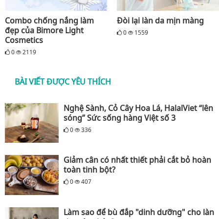
Combo chống nắng làm
Đòi lại làn da mịn màng
đẹp của Bimore Light
0
1559
Cosmetics
0
2119
BÀI VIẾT ĐƯỢC YÊU THÍCH
Nghệ Sành, Cỏ Cây Hoa Lá, HalalViet “lên
sóng” Sức sống hàng Việt số 3
0
336
Giảm cân có nhất thiết phải cắt bỏ hoàn
toàn tinh bột?
0
407
Làm sao để bù đắp "dinh dưỡng" cho làn