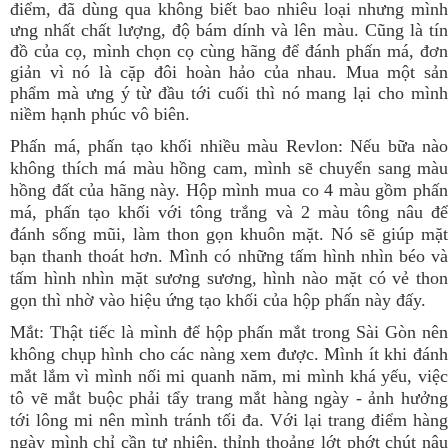
điểm, đã dùng qua không biết bao nhiêu loại nhưng mình
ưng nhất chất lượng, độ bám dính và lên màu.
Cũng là tí
đồ của cọ, mình chọn cọ cùng hãng để đánh phấn má, đơn
giản vì nó là cặp đôi hoàn hảo của nhau. Mua một sản
phẩm mà ưng ý từ đầu tới cuối thì nó mang lại cho mình
niềm hạnh phúc vô biên.
Phấn má, phấn tạo khối nhiều màu Revlon: Nếu bữa nào
không thích má màu hồng cam, mình sẽ chuyển sang màu
hồng đất của hãng này. Hộp mình mua co 4 màu gồm phấn
má, phấn tạo khối với tông trắng và 2 màu tông nâu để
đánh sống mũi, làm thon gọn khuôn mặt. Nó sẽ giúp mặt
bạn thanh thoát hơn. Mình có những tấm hình nhìn béo và
tấm hình nhìn mặt sương sương, hình nào mặt có vẻ thon
gọn thì nhờ vào hiệu ứng tạo khối của hộp phấn này đấy.
Mắt: Thật tiếc là mình để hộp phấn mắt trong Sài Gòn nên
không chụp hình cho các nàng xem được. Mình ít khi đánh
mắt lắm vì mình nối mi quanh năm, mi mình khá yếu, việc
tô vẽ mắt buộc phải tẩy trang mắt hàng ngày - ảnh hưởng
tới lông mi nên mình tránh tối đa. Với lại trang điểm hàng
ngày mình chỉ cần tự nhiên, thỉnh thoảng lớt phớt chút nâu