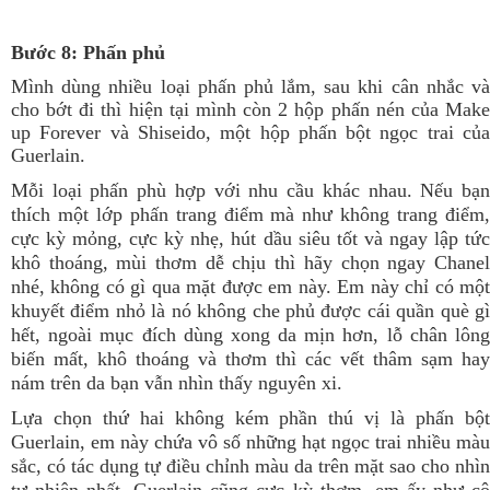
Bước 8:
Phấn phủ
Mình dùng nhiều loại phấn phủ lắm, sau khi cân nhắc và
cho bớt đi thì hiện tại mình còn 2 hộp phấn nén của Make
up Forever và Shiseido, một hộp phấn bột ngọc trai của
Guerlain.
Mỗi loại phấn phù hợp với nhu cầu khác nhau. Nếu bạn
thích một lớp phấn trang điểm mà như không trang điểm,
cực kỳ mỏng, cực kỳ nhẹ, hút dầu siêu tốt và ngay lập tức
khô thoáng, mùi thơm dễ chịu thì hãy chọn ngay Chanel
nhé, không có gì qua mặt được em này. Em này chỉ có một
khuyết điểm nhỏ là nó không che phủ được cái quần què gì
hết, ngoài mục đích dùng xong da mịn hơn, lỗ chân lông
biến mất, khô thoáng và thơm thì các vết thâm sạm hay
nám trên da bạn vẫn nhìn thấy nguyên xi.
Lựa chọn thứ hai không kém phần thú vị là phấn bột
Guerlain, em này chứa vô số những hạt ngọc trai nhiều màu
sắc, có tác dụng tự điều chỉnh màu da trên mặt sao cho nhìn