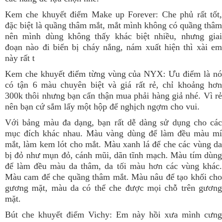
Kem che khuyết điểm Make up Forever: Che phủ rất tốt,
đặc biệt là quầng thâm mắt, mắt mình không có quầng thâm
nên mình dùng không thấy khác biệt nhiều, nhưng giai
đoạn nào đi biển bị cháy nắng, nám xuất hiện thì xài em
này rất t
Kem che khuyết điểm từng vùng của NYX: Ưu điểm là nó
có tận 6 màu chuyên biệt và giá rất rẻ, chỉ khoảng hơn
300k thôi nhưng bạn cẩn thận mua phải hàng giả nhé. Vì rẻ
nên bạn cứ sắm lấy một hộp để nghịch ngợm cho vui.
Với bảng màu đa dạng, bạn rất dễ dàng sử dụng cho các
mục đích khác nhau. Màu vàng dùng để làm đều màu mí
mắt, làm kem lót cho mắt. Màu xanh lá để che các vùng da
bị đỏ như mụn đỏ, cánh mũi, dãn tĩnh mạch. Màu tím dùng
để làm đều màu da thâm, da tối màu hơn các vùng khác.
Màu cam để che quầng thâm mắt. Màu nâu để tạo khối cho
gương mặt, màu da có thể che được mọi chỗ trên gương
mặt.
Bút che khuyết điểm Vichy: Em này hồi xưa mình cưng