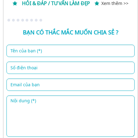
HỎI & ĐÁP / TƯ VẤN LÀM ĐẸP
Xem thêm >>
BẠN CÓ THẮC MẮC MUỐN CHIA SẺ ?