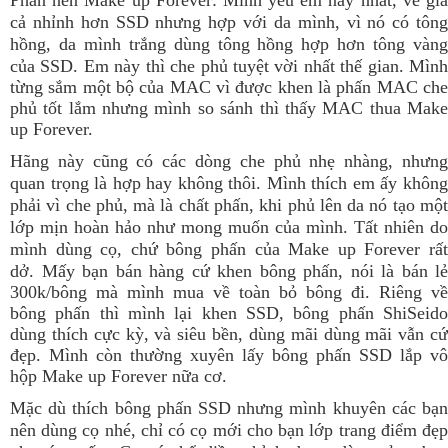
Phấn nén Make up Forever: Mình yêu em này nhất, về giá
cả nhỉnh hơn SSD nhưng hợp với da mình, vì nó có tông
hồng, da mình trắng dùng tông hồng hợp hơn tông vàng
của SSD.
Em này thì che phủ tuyệt vời nhất thế gian. Mìn
từng sắm một bộ của MAC vì được khen là phấn MAC che
phủ tốt lắm nhưng mình so sánh thì thấy MAC thua Make
up Forever.
Hãng này cũng có các dòng che phủ nhẹ nhàng, nhưng
quan trọng là hợp hay không thôi. Mình thích em ấy không
phải vì che phủ, mà là chất phấn, khi phủ lên da nó tạo một
lớp mịn hoàn hảo như mong muốn của mình. Tất nhiên do
mình dùng cọ, chứ bông phấn của Make up Forever rất
dở.
Mấy bạn bán hàng cứ khen bông phấn, nói là bán lẻ
300k/bông mà mình mua về toàn bỏ bông đi. Riêng về
bông phấn thì mình lại khen SSD, bông phấn ShiSeido
dùng thích cực kỳ, và siêu bền, dùng mãi dùng mãi vẫn cứ
đẹp. Mình còn thường xuyên lấy bông phấn SSD lắp vô
hộp Make up Forever nữa cơ.
Mặc dù thích bông phấn SSD nhưng mình khuyên các bạn
nên dùng cọ nhé, chỉ có cọ mới cho bạn lớp trang điểm đẹp