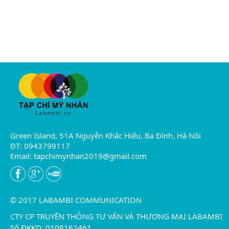
Green Island, 51A Nguyễn Khắc Hiếu, Ba Đình, Hà Nội
ĐT: 0943799117
Email:
tapchimynhan2019@gmail.com
© 2017 LABAMBI COMMUNICATION
CTY CP TRUYỀN THÔNG TƯ VẤN VÀ THƯƠNG MẠI LABAMBI
Số ĐKKD: 0108162461