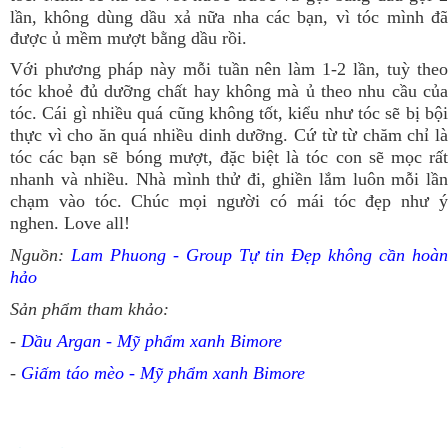
lần, không dùng dầu xả nữa nha các bạn, vì tóc mình đã
được ủ mềm mượt bằng dầu rồi.
Với phương pháp này mỗi tuần nên làm 1-2 lần, tuỳ theo
tóc khoẻ đủ dưỡng chất hay không mà ủ theo nhu cầu của
tóc. Cái gì nhiều quá cũng không tốt, kiểu như tóc sẽ bị bội
thực vì cho ăn quá nhiều dinh dưỡng. Cứ từ từ chăm chỉ là
tóc các bạn sẽ bóng mượt, đặc biệt là tóc con sẽ mọc rất
nhanh và nhiều. Nhà mình thử đi, ghiền lắm luôn mỗi lần
chạm vào tóc. Chúc mọi người có mái tóc đẹp như ý
nghen. Love all!
Nguồn:
Lam Phuong - Group Tự tin Đẹp không cần hoà
hảo
Sản phẩm tham khảo:
-
Dầu Argan - Mỹ phẩm xanh Bimore
-
Giấm táo mèo - Mỹ phẩm xanh Bimore