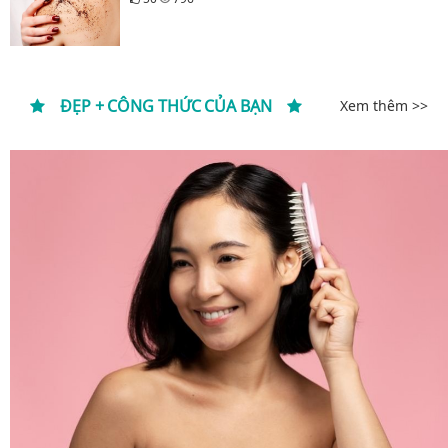
ĐẸP + CÔNG THỨC CỦA BẠN
Xem thêm >>