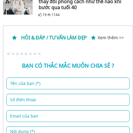
thay đổi phong cách như thế nào khi
bước qua tuổi 40
19
1144
HỎI & ĐÁP / TƯ VẤN LÀM ĐẸP
Xem thêm >>
BẠN CÓ THẮC MẮC MUỐN CHIA SẺ ?