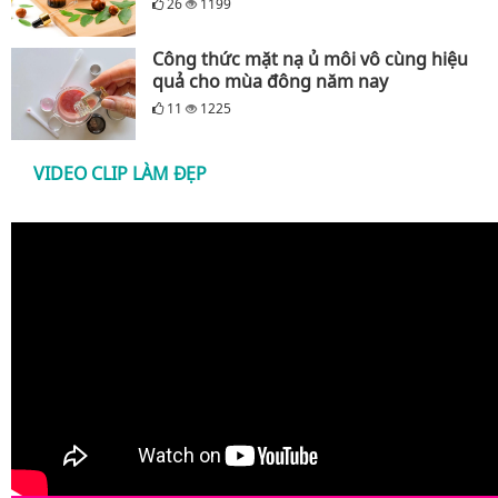
26
1199
Công thức mặt nạ ủ môi vô cùng hiệu
quả cho mùa đông năm nay
11
1225
VIDEO CLIP LÀM ĐẸP