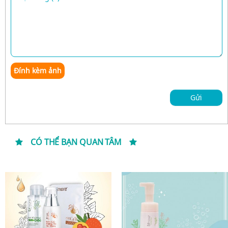
Đính kèm ảnh
Gửi
CÓ THỂ BẠN QUAN TÂM