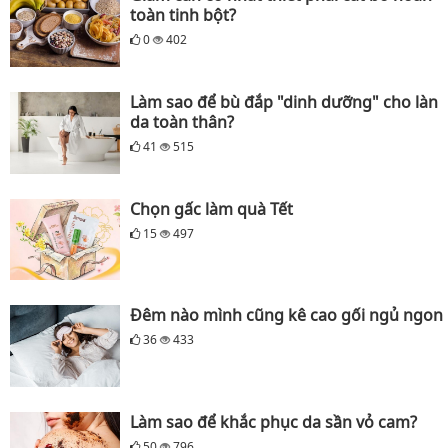
toàn tinh bột?
0
402
Làm sao để bù đắp "dinh dưỡng" cho làn
da toàn thân?
41
515
Chọn gấc làm quà Tết
15
497
Đêm nào mình cũng kê cao gối ngủ ngon
36
433
Làm sao để khắc phục da sần vỏ cam?
50
796