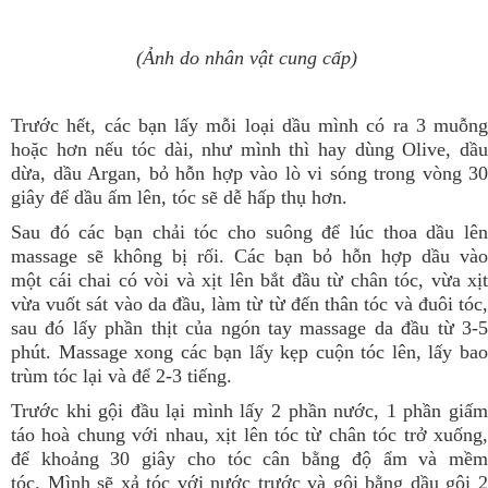
(Ảnh do nhân vật cung cấp)
Trước hết, các bạn lấy mỗi loại dầu mình có ra 3 muỗng
hoặc hơn nếu tóc dài, như mình thì hay dùng Olive, dầu
dừa, dầu Argan, bỏ hỗn hợp vào lò vi sóng trong vòng 30
giây để dầu ấm lên, tóc sẽ dễ hấp thụ hơn.
Sau đó các bạn chải tóc cho suông để lúc thoa dầu lên
massage sẽ không bị rối. Các bạn bỏ hỗn hợp dầu vào
một cái chai có vòi và xịt lên bắt đầu từ chân tóc, vừa xịt
vừa vuốt sát vào da đầu, làm từ từ đến thân tóc và đuôi tóc,
sau đó lấy phần thịt của ngón tay massage da đầu từ 3-5
phút. Massage xong các bạn lấy kẹp cuộn tóc lên, lấy bao
trùm tóc lại và để 2-3 tiếng.
Trước khi gội đầu lại mình lấy 2 phần nước, 1 phần giấm
táo hoà chung với nhau, xịt lên tóc từ chân tóc trở xuống,
để khoảng 30 giây cho tóc cân bằng độ ẩm và mềm
tóc.
Mình sẽ xả tóc với nước trước và gội bằng dầu gội 