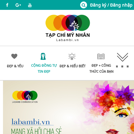
Đăng ký / Đăng nhập
CỘNG ĐỒNG TỰ
ĐẸP + CÔNG
ĐẸP & YÊU
ĐẸP & HIỂU BIẾT
TIN ĐẸP
THỨC CỦA BẠN