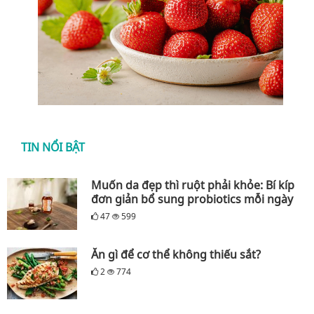
TIN NỔI BẬT
Muốn da đẹp thì ruột phải khỏe: Bí kíp
đơn giản bổ sung probiotics mỗi ngày
47
599
Ăn gì để cơ thể không thiếu sắt?
2
774