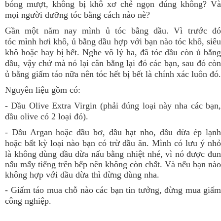
bóng mượt, không bị khô xơ chẻ ngọn đúng không? Và
mọi người dưỡng tóc bằng cách nào nè?
Gần một năm nay mình ủ tóc bằng dầu. Vì trước đó
tóc
mình
hơi khô, ủ bằng dầu hợp với bạn nào tóc khô, siê
khô hoặc hay bị bết. Nghe vô lý ha, đã tóc dầu còn ủ bằng
dầu, vậy chứ mà nó lại cân bằng lại đó các bạn, sau đó còn
ủ bằng giấm táo nữa nên tóc hết bị bết là chính xác luôn đó.
Nguyên liệu gồm có:
- Dầu Olive Extra Virgin (phải đúng loại này nha các bạn,
dầu olive có 2 loại đó).
- Dầu Argan hoặc dầu bơ, dầu hạt nho, dầu dừa ép lạnh
hoặc bất kỳ loại nào bạn có trừ dầu ăn. M
ình có lưu ý nh
là không dùng dầu dừa nấu bằng nhiệt nhé, vì nó được đun
nấu mấy tiếng trên bếp nên không còn chất. Và nếu bạn nào
không hợp với dầu dừa thì đừng dùng nha.
- Giấm táo mua chỗ nào các bạn tin tưởng, đừng mua giấm
công nghiệp.