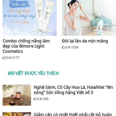
Combo chống nắng làm
Đòi lại làn da mịn màng
đẹp của Bimore Light
0
1556
Cosmetics
0
2117
BÀI VIẾT ĐƯỢC YÊU THÍCH
Nghệ Sành, Cỏ Cây Hoa Lá, HalalViet “lên
sóng” Sức sống hàng Việt số 3
0
330
Giảm cân có nhất thiết phải cắt bỏ hoàn