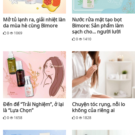
Mở tủ lạnh ra, giải nhiệt làn
Nước rửa mặt tạo bọt
da mùa hè cùng Bimore
Bimore: Sản phẩm làm
sạch cho... người lười
0
1069
0
1410
Đến để “Trải Nghiệm”, ở lại
Chuyện tóc rụng, nỗi lo
là “Lựa Chọn”
không của riêng ai
0
1658
0
1828