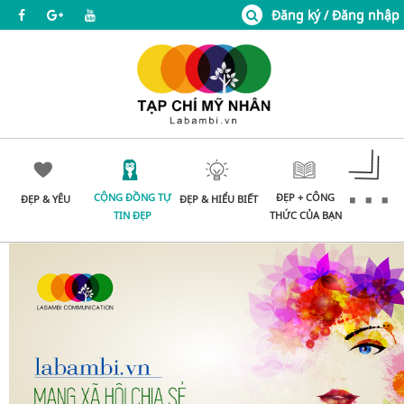
Đăng ký / Đăng nhập
CỘNG ĐỒNG TỰ
ĐẸP + CÔNG
ĐẸP & YÊU
ĐẸP & HIỂU BIẾT
TIN ĐẸP
THỨC CỦA BẠN