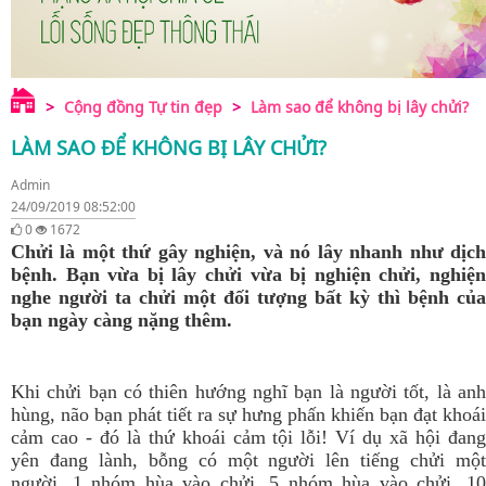
Cộng đồng Tự tin đẹp
Làm sao để không bị lây chửi?
LÀM SAO ĐỂ KHÔNG BỊ LÂY CHỬI?
Admin
24/09/2019 08:52:00
0
1672
Chửi là một thứ gây nghiện, và nó lây nhanh như dịch
bệnh. Bạn vừa bị lây chửi vừa bị nghiện chửi, nghiện
nghe người ta chửi một đối tượng bất kỳ thì bệnh của
bạn ngày càng nặng thêm.
Khi chửi bạn có thiên hướng nghĩ bạn là người tốt, là anh
hùng, não bạn phát tiết ra sự hưng phấn khiến bạn đạt khoái
cảm cao - đó là thứ khoái cảm tội lỗi!
Ví dụ xã hội đan
yên đang lành, bỗng có một người lên tiếng chửi một
người, 1 nhóm hùa vào chửi, 5 nhóm hùa vào chửi, 10