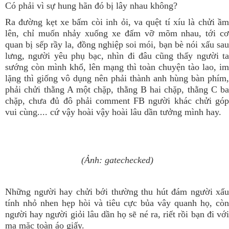
Có phải vì sự hung hãn đó bị lây nhau không?
Ra đường kẹt xe bấm còi inh ỏi, va quệt tí xíu là chửi ầm
lên, chỉ muốn nhảy xuống xe đấm vỡ mõm nhau, tới cơ
quan bị sếp rầy la, đồng nghiệp soi mói, bạn bè nói xấu sau
lưng, người yêu phụ bạc, nhìn đi đâu cũng thấy người ta
sướng còn mình khổ, lên mạng thì toàn chuyện tào lao, im
lặng thì giống vô dụng nên phải thành anh hùng bàn phím,
phải chửi thằng A một chặp, thằng B hai chặp, thằng C ba
chặp, chưa đủ đô phải comment FB người khác chửi góp
vui cùng.... cứ vậy hoài vậy hoài lâu dần tưởng mình hay.
(Ảnh: gatechecked)
Những người hay chửi bới thường thu hút đám người xấu
tính nhỏ nhen hẹp hòi và tiêu cực bủa vây quanh họ, còn
người hay người giỏi lâu dần họ sẽ né ra, riết rồi bạn đi với
ma mặc toàn áo giấy.