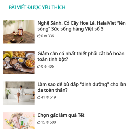
BÀI VIẾT ĐƯỢC YÊU THÍCH
Nghệ Sành, Cỏ Cây Hoa Lá, HalalViet “lên
sóng” Sức sống hàng Việt số 3
0
336
Giảm cân có nhất thiết phải cắt bỏ hoàn
toàn tinh bột?
0
406
Làm sao để bù đắp "dinh dưỡng" cho làn
da toàn thân?
41
519
Chọn gấc làm quà Tết
15
500