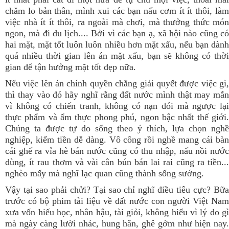
chăm lo bản thân, mình xui các bạn nấu cơm ít ít thôi, làm
việc nhà ít ít thôi, ra ngoài mà chơi, mà thưởng thức món
ngon, mà đi du lịch.... Bởi vì các bạn ạ, xã hội nào cũng có
hai mặt, mặt tốt luôn luôn nhiều hơn mặt xấu, nếu bạn dành
quá nhiều thời gian lên án mặt xấu, bạn sẽ không có thời
gian để tận hưởng mặt tốt đẹp nữa.
Nếu việc lên án chính quyền chẳng giải quyết được việc gì,
thì thay vào đó hãy nghĩ rằng đất nước mình thật may mắn
vì không có chiến tranh, không có nạn đói mà ngược lại
thực phẩm và ẩm thực phong phú, ngon bậc nhất thế giới.
Chúng ta được tự do sống theo ý thích, lựa chọn nghề
nghiệp, kiếm tiền dễ dàng. Vô công rồi nghề mang cái bàn
cái ghế ra vỉa hè bán nước cũng có thu nhập, nấu nồi nước
dùng, ít rau thơm và vài cân bún bán lai rai cũng ra tiền...
nghèo mấy mà nghĩ lạc quan cũng thành sống sướng.
Vậy tại sao phải chửi? Tại sao chỉ nghĩ điều tiêu cực? Bữa
trước có bộ phim tài liệu về đất nước con người Việt Nam
xưa vốn hiếu học, nhân hậu, tài giỏi, không hiểu vì lý do gì
mà ngày càng lười nhác, hung hãn, ghê gớm như hiện nay.