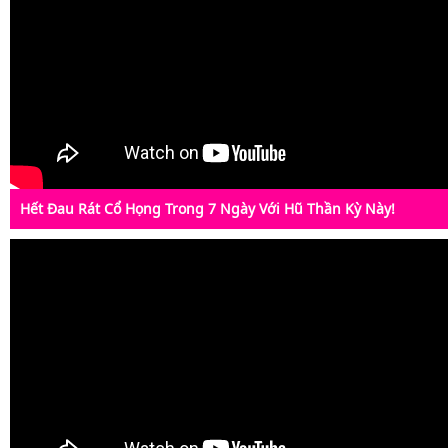
Hết Đau Rát Cổ Họng Trong 7 Ngày Với Hũ Thần Kỳ Này!