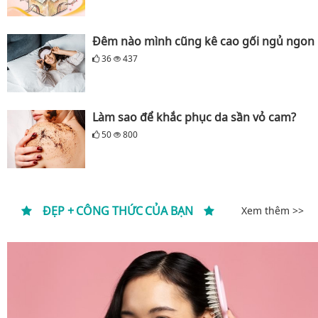
Đêm nào mình cũng kê cao gối ngủ ngon
36
437
Làm sao để khắc phục da sần vỏ cam?
50
800
ĐẸP + CÔNG THỨC CỦA BẠN
Xem thêm >>