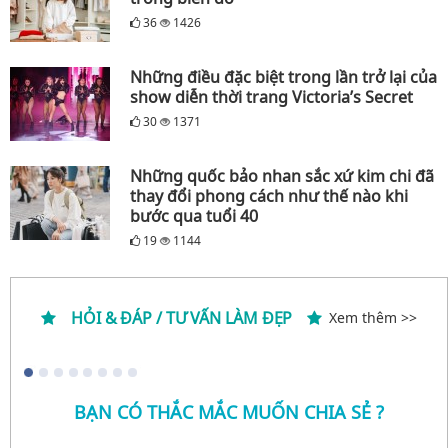
36
1426
Những điều đặc biệt trong lần trở lại của
show diễn thời trang Victoria’s Secret
30
1371
Những quốc bảo nhan sắc xứ kim chi đã
thay đổi phong cách như thế nào khi
bước qua tuổi 40
19
1144
HỎI & ĐÁP / TƯ VẤN LÀM ĐẸP
Xem thêm >>
BẠN CÓ THẮC MẮC MUỐN CHIA SẺ ?