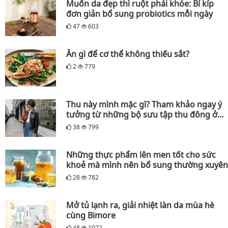
Muốn da đẹp thì ruột phải khỏe: Bí kíp
đơn giản bổ sung probiotics mỗi ngày
47
603
Ăn gì để cơ thể không thiếu sắt?
2
779
Thu này mình mặc gì? Tham khảo ngay ý
tưởng từ những bộ sưu tập thu đông ở...
38
799
Những thực phẩm lên men tốt cho sức
khoẻ mà mình nên bổ sung thường xuyên
28
782
Mở tủ lạnh ra, giải nhiệt làn da mùa hè
cùng Bimore
48
1072