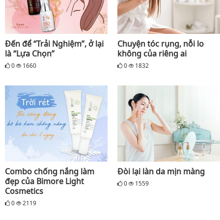
Đến để “Trải Nghiệm”, ở lại
Chuyện tóc rụng, nỗi lo
là “Lựa Chọn”
không của riêng ai
0
1660
0
1832
Combo chống nắng làm
Đòi lại làn da mịn màng
đẹp của Bimore Light
0
1559
Cosmetics
0
2119