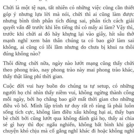
Chửi là một tệ nạn, tất nhiên có những việc cũng cần thiết
góp ý nhưng lựa lời mà nói, chửi thì ai cũng làm được
nhưng bình tĩnh phân tích đúng sai, phân tích cách giải
quyết vấn đề trước khi lên tiếng thì có mấy ai làm? Vậy thì,
trước khi chửi ai đó hãy khựng lại vào giây, hít sâu thở
mạnh nghĩ xem bản thân chúng ta có bao giờ làm sai
không, ai cũng có lỗi lầm nhưng do chưa bị khui ra thôi
đúng không nào?
Thôi đừng chửi nữa, ngày nào lướt mạng cũng thấy chửi
theo phong trào, nay phong trào này mai phong trào khác,
thấy thật lãng phí thời gian.
Cuộc đời vui hay buồn do chúng ta tự setup, có những
người họ chỉ nhìn thấy niềm vui, không ngừng thành công
mỗi ngày, bởi họ chẳng bao giờ mất thời gian cho những
điều vô bổ.
Mình lập trình tư duy rất rõ ràng là phải luô
sống tích cực, không làm điều xấu không hại ai, thấy bạn
bè chửi bới cũng lướt qua không đánh giá họ, thấy ai chia
sẻ gì hay thì đọc ngấu nghiến, không bất bình khi gặp
chuyện khó chịu mà cố gắng nghĩ khác đi hoặc không nghĩ