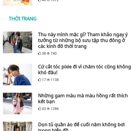
THỜI TRANG
Thu này mình mặc gì? Tham khảo ngay ý
tưởng từ những bộ sưu tập thu đông ở
các kinh đô thời trang
38
740
Cứ cắt tóc pixie đi vì chăm tóc cũng không
khó đâu!
17
1138
Những gam màu mà màu hồng rất thích
kết bạn
43
1286
Dọn tủ quần áo để cuối năm không bơi
trong biển đồ