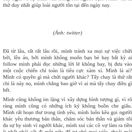
thứ duy nhất giúp loài người tồn tại đến ngày nay.
(Ảnh: twitter)
Đã từ lâu, rất rất lâu rồi, mình tránh xa mọi sự việc chửi
bới, lên án, bởi mình không muốn bạn bè hay bất kỳ ai
follow mình phải đọc những lời lẽ không hay, bị đưa vào
một cuộc chiến chỉ toàn là tiêu cực xàm xí. Mình là ai?
Mình có quyền gì mà chửi người khác? Tẩy chay là thứ rất
chi là này nọ, mình chẳng bao giờ vì ai mà tẩy chay điều gì
hết.
Mình cũng không im lặng vì xây dựng hình tượng gì, vì rõ
ràng mình cũng có những ích kỷ không buồn che giấu.
Mình rất hoạn thư trong tình yêu, mình luôn kêu gọi người
khác yêu thương bản thân, chăm sóc bản thân và giảm tối
đa sự hy sinh vì người khác, mình xui các cô vợ làm ra tiền
ít nhất phải cất đi một nửa để tự chủ mọi việc, thoải mái