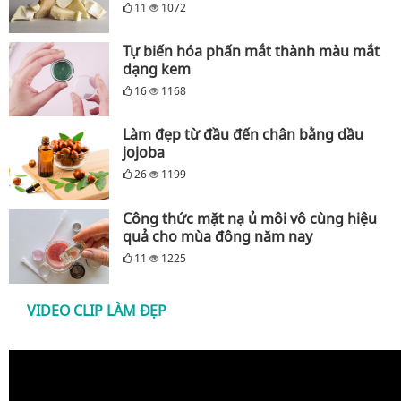
11
1072
Tự biến hóa phấn mắt thành màu mắt
dạng kem
16
1168
Làm đẹp từ đầu đến chân bằng dầu
jojoba
26
1199
Công thức mặt nạ ủ môi vô cùng hiệu
quả cho mùa đông năm nay
11
1225
VIDEO CLIP LÀM ĐẸP