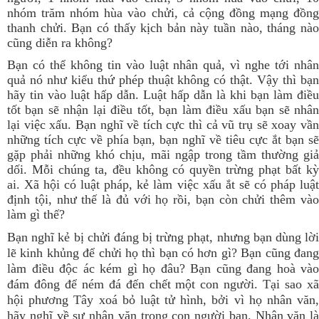
nhóm trăm nhóm hùa vào chửi, cả cộng đồng mạng đồng
thanh chửi. Bạn có thấy kịch bản này tuần nào, tháng nào
cũng diễn ra không?
Bạn có thể không tin vào luật nhân quả, vì nghe tới nhân
quả nó như kiểu thứ phép thuật không có thật. Vậy thì bạn
hãy tin vào luật hấp dẫn. Luật hấp dẫn là khi bạn làm điều
tốt bạn sẽ nhận lại điều tốt, bạn làm điều xấu bạn sẽ nhân
lại việc xấu. Bạn nghĩ về tích cực thì cả vũ trụ sẽ xoay vần
những tích cực về phía bạn, bạn nghĩ về tiêu cực ắt bạn sẽ
gặp phải những khó chịu, mãi ngập trong tầm thường giả
dối.
Mỗi chúng ta, đều không có quyền trừng phạt bất k
ai. Xã hội có luật pháp, kẻ làm việc xấu ắt sẽ có pháp luật
định tội, như thế là đủ với họ rồi, bạn còn chửi thêm vào
làm gì thế?
Bạn nghĩ kẻ bị chửi đáng bị trừng phạt, nhưng bạn dùng lời
lẽ kinh khủng để chửi họ thì bạn có hơn gì? Bạn cũng đang
làm điều độc ác kém gì họ đâu? Bạn cũng đang hoà vào
đám đông để ném đá đến chết một con người. Tại sao xã
hội phương Tây xoá bỏ luật tử hình, bởi vì họ nhân văn,
hãy nghĩ về sự nhân văn trong con người bạn. Nhân văn là