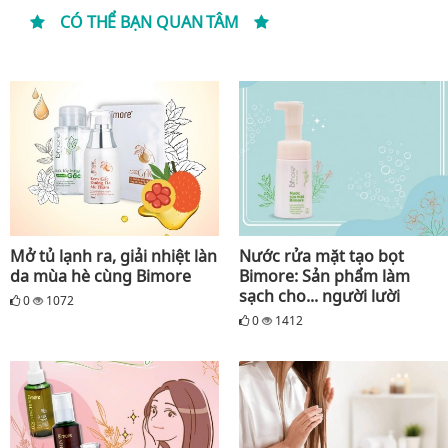
CÓ THỂ BẠN QUAN TÂM
Mở tủ lạnh ra, giải nhiệt làn
Nước rửa mặt tạo bọt
da mùa hè cùng Bimore
Bimore: Sản phẩm làm
sạch cho... người lười
0
1072
0
1412