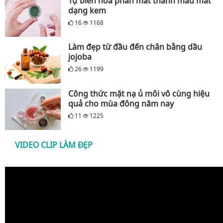
Tự biến hóa phấn mắt thành màu mắt
dạng kem
16
1168
Làm đẹp từ đầu đến chân bằng dầu
jojoba
26
1199
Công thức mặt nạ ủ môi vô cùng hiệu
quả cho mùa đông năm nay
11
1225
VIDEO CLIP LÀM ĐẸP