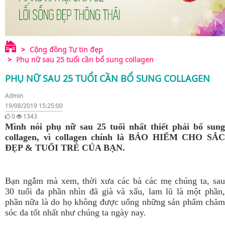
Cộng đồng Tự tin đẹp
Phụ nữ sau 25 tuổi cần bổ sung collagen
PHỤ NỮ SAU 25 TUỔI CẦN BỔ SUNG COLLAGEN
Admin
19/08/2019 15:25:00
0
1343
Mình nói phụ nữ sau 25 tuổi nhất thiết phải bổ sung
collagen, vì collagen chính là BẢO HIỂM CHO SẮC
ĐẸP & TUỔI TRẺ CỦA BẠN.
Bạn ngẫm mà xem, thời xưa các bà các mẹ chúng ta, sau
30 tuổi đa phần nhìn đã già và xấu, lam lũ là một phần,
phần nữa là do họ không được uống những sản phẩm chăm
sóc da tốt nhất như chúng ta ngày nay.