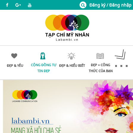
Đăng ký / Đăng nhập
CỘNG ĐỒNG TỰ
ĐẸP + CÔNG
ĐẸP & YÊU
ĐẸP & HIỂU BIẾT
TIN ĐẸP
THỨC CỦA BẠN