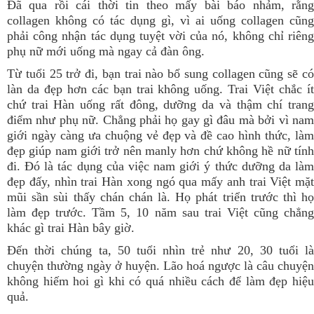
Đã qua rồi cái thời tin theo mấy bài báo nhảm, rằng
collagen không có tác dụng gì, vì ai uống collagen cũng
phải công nhận tác dụng tuyệt vời của nó, không chỉ riêng
phụ nữ mới uống mà ngay cả đàn ông.
Từ tuổi 25 trở đi, bạn trai nào bổ sung collagen cũng sẽ có
làn da đẹp hơn các bạn trai không uống. Trai Việt chắc ít
chứ trai Hàn uống rất đông, dưỡng da và thậm chí trang
điểm như phụ nữ. Chẳng phải họ gay gì đâu mà bởi vì nam
giới ngày càng ưa chuộng vẻ đẹp và đề cao hình thức, làm
đẹp giúp nam giới trở nên manly hơn chứ không hề nữ tính
đi. Đó là tác dụng của việc nam giới ý thức dưỡng da làm
đẹp đấy, nhìn trai Hàn xong ngó qua mấy anh trai Việt mặt
mũi sần sùi thấy chán chán là. Họ phát triển trước thì họ
làm đẹp trước. Tầm 5, 10 năm sau trai Việt cũng chẳng
khác gì trai Hàn bây giờ.
Đến thời chúng ta, 50 tuổi nhìn trẻ như 20, 30 tuổi là
chuyện thường ngày ở huyện. Lão hoá ngược là câu chuyện
không hiếm hoi gì khi có quá nhiều cách để làm đẹp hiệu
quả.