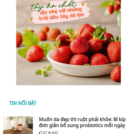
TIN NỔI BẬT
Muốn da đẹp thì ruột phải khỏe: Bí kíp
đơn giản bổ sung probiotics mỗi ngày
47
603