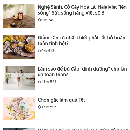
Nghệ Sành, Cỏ Cây Hoa Lá, HalalViet “lên
sóng” Sức sống hàng Việt số 3
0
340
Giảm cân có nhất thiết phải cắt bỏ hoàn
toàn tinh bột?
0
413
Làm sao để bù đắp "dinh dưỡng" cho làn
da toàn thân?
41
523
Chọn gấc làm quà Tết
15
506