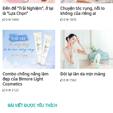
Đến để “Trải Nghiệm”, ở lại
Chuyện tóc rụng, nỗi lo
là “Lựa Chọn”
không của riêng ai
0
1664
0
1835
Combo chống nắng làm
Đòi lại làn da mịn màng
đẹp của Bimore Light
0
1562
Cosmetics
0
2122
BÀI VIẾT ĐƯỢC YÊU THÍCH