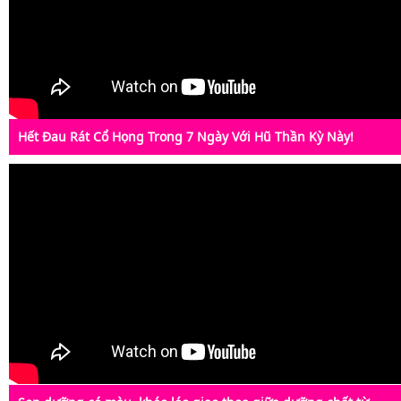
Hết Đau Rát Cổ Họng Trong 7 Ngày Với Hũ Thần Kỳ Này!