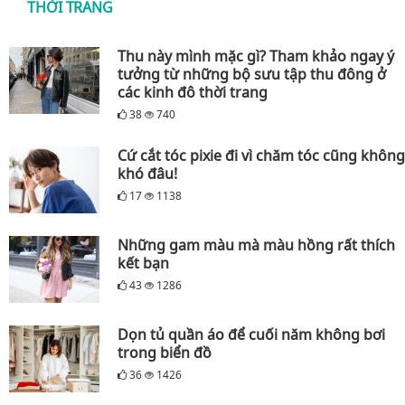
THỜI TRANG
Thu này mình mặc gì? Tham khảo ngay ý
tưởng từ những bộ sưu tập thu đông ở
các kinh đô thời trang
38
740
Cứ cắt tóc pixie đi vì chăm tóc cũng không
khó đâu!
17
1138
Những gam màu mà màu hồng rất thích
kết bạn
43
1286
Dọn tủ quần áo để cuối năm không bơi
trong biển đồ
36
1426