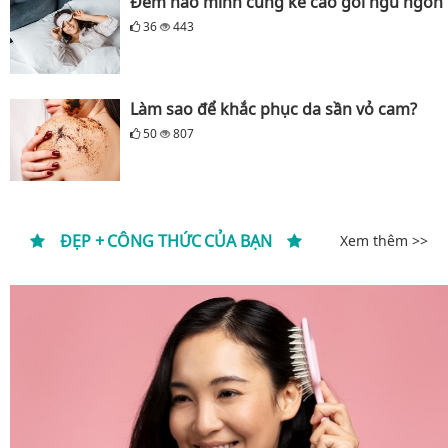
Đêm nào mình cũng kê cao gối ngủ ngon
36
443
Làm sao để khắc phục da sần vỏ cam?
50
807
ĐẸP + CÔNG THỨC CỦA BẠN
Xem thêm >>