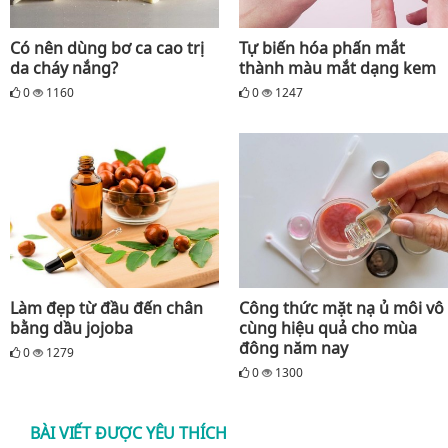
Có nên dùng bơ ca cao trị
Tự biến hóa phấn mắt
da cháy nắng?
thành màu mắt dạng kem
0
1160
0
1247
Làm đẹp từ đầu đến chân
Công thức mặt nạ ủ môi vô
bằng dầu jojoba
cùng hiệu quả cho mùa
đông năm nay
0
1279
0
1300
BÀI VIẾT ĐƯỢC YÊU THÍCH