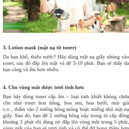
3. Lotion mask (mặt nạ từ toner)
Da bạn khô, thiếu nước? Hãy dùng mặt nạ giấy nhúng vào
toner, sau đó đắp lên mặt và để 5-10 phút. Bạn sẽ thấy da
bạn căng và ẩm hơn nhiều.
4. Cho vùng mắt được tươi tỉnh hơn
Bạn hãy dùng toner cấp ẩm – loại tinh khiết không chứa
cồn như toner hoa hồng, hoa sen, hoa bưởi, mùi già
v.v... thấm vào 2 miếng bông mỏng hoặc miếng nhỏ mặt nạ
giấy. Sau đó, bạn để 2 miếng bông này trong tủ cấp đông
khoảng 3 phút rồi dùng nó đắp lên vùng mắt trong 5 phút,
vùng mắt của bạn sẽ tươi tỉnh và có thể đỡ bọng thâm hơn