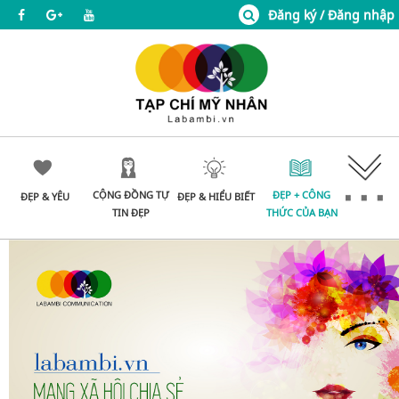
Đăng ký / Đăng nhập
CỘNG ĐỒNG TỰ
ĐẸP + CÔNG
ĐẸP & YÊU
ĐẸP & HIỂU BIẾT
TIN ĐẸP
THỨC CỦA BẠN