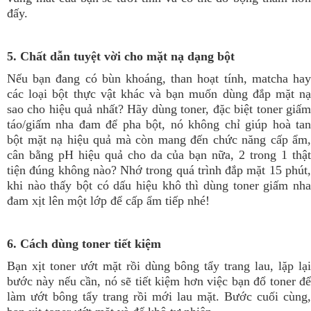
đấy.
5. Chất dẫn tuyệt vời cho mặt nạ dạng bột
Nếu bạn đang có
bùn khoáng, than hoạt tính, matcha ha
các loại bột thực vật khác
và bạn muốn dùng đắp mặt n
sao cho hiệu quả nhất? Hãy dùng toner, đặc biệt toner giấm
táo/giấm nha đam để pha bột, nó không chỉ giúp hoà tan
bột mặt nạ hiệu quả mà còn mang đến chức năng cấp ẩm,
cân bằng pH hiệu quả cho da của bạn nữa, 2 trong 1 thật
tiện đúng không nào? Nhớ trong quá trình đắp mặt 15 phút,
khi nào thấy bột có dấu hiệu khô thì dùng toner giấm nha
đam xịt lên một lớp để cấp ẩm tiếp nhé!
6. Cách dùng toner tiết kiệm
Bạn xịt toner ướt mặt rồi dùng bông tẩy trang lau, lặp lại
bước này nếu cần, nó sẽ tiết kiệm hơn việc bạn đổ toner để
làm ướt bông tẩy trang rồi mới lau mặt. Bước cuối cùng,