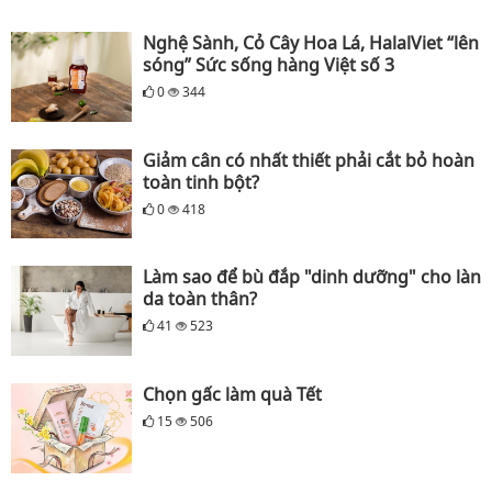
Nghệ Sành, Cỏ Cây Hoa Lá, HalalViet “lên
sóng” Sức sống hàng Việt số 3
0
344
Giảm cân có nhất thiết phải cắt bỏ hoàn
toàn tinh bột?
0
418
Làm sao để bù đắp "dinh dưỡng" cho làn
da toàn thân?
41
523
Chọn gấc làm quà Tết
15
506