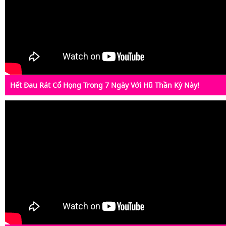
Hết Đau Rát Cổ Họng Trong 7 Ngày Với Hũ Thần Kỳ Này!