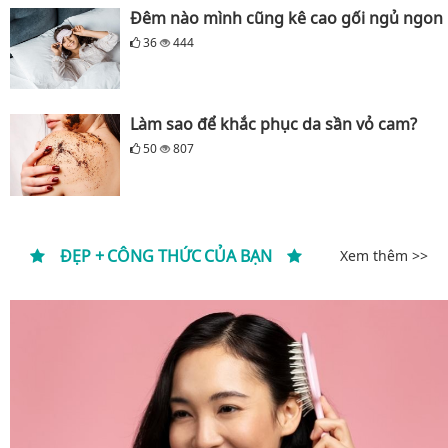
Đêm nào mình cũng kê cao gối ngủ ngon
36
444
Làm sao để khắc phục da sần vỏ cam?
50
807
ĐẸP + CÔNG THỨC CỦA BẠN
Xem thêm >>