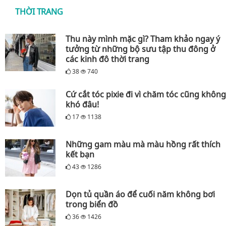
THỜI TRANG
Thu này mình mặc gì? Tham khảo ngay ý
tưởng từ những bộ sưu tập thu đông ở
các kinh đô thời trang
38
740
Cứ cắt tóc pixie đi vì chăm tóc cũng không
khó đâu!
17
1138
Những gam màu mà màu hồng rất thích
kết bạn
43
1286
Dọn tủ quần áo để cuối năm không bơi
trong biển đồ
36
1426