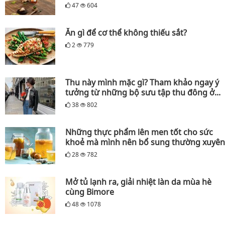
47
604
Ăn gì để cơ thể không thiếu sắt?
2
779
Thu này mình mặc gì? Tham khảo ngay ý
tưởng từ những bộ sưu tập thu đông ở...
38
802
Những thực phẩm lên men tốt cho sức
khoẻ mà mình nên bổ sung thường xuyên
28
782
Mở tủ lạnh ra, giải nhiệt làn da mùa hè
cùng Bimore
48
1078