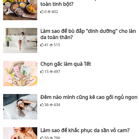
toàn tinh bột?
0
402
Làm sao để bù đắp "dinh dưỡng" cho làn
da toàn thân?
41
515
Chọn gấc làm quà Tết
15
497
Đêm nào mình cũng kê cao gối ngủ ngon
36
434
Làm sao để khắc phục da sần vỏ cam?
50
796