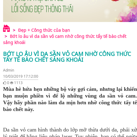
Đẹp + Công thức của bạn
Bớt lo âu vì da sần vỏ cam nhờ công thức tẩy tế bào chết
sảng khoái
BỚT LO ÂU VÌ DA SẦN VỎ CAM NHỜ CÔNG THỨC
TẨY TẾ BÀO CHẾT SẢNG KHOÁI
Admin
10/03/2019 17:12:00
0
1113
Mùa hè hứa hẹn những bộ váy gợi cảm, nhưng lại khiến
bạn muộn phiền vì để lộ những vùng da sần vỏ cam.
Vậy hãy phần nào làm da mịn hơn nhờ công thức tẩy tế
bào chết này.
Da sần vỏ cam hình thành do lớp mỡ thừa dưới da, phải xử
lý triệt để bằng liệu pháp laser. Tuy nhiên, bạn có thể ngừa