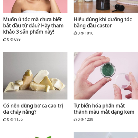
Muốn ủ tóc mà chưa biết
Hiểu đúng khi dưỡng tóc
bắt đầu từ đâu? Hãy tham
bằng dầu castor
khảo 3 sản phẩm này!
0
1016
0
699
Có nên dùng bơ ca cao trị
Tự biến hóa phấn mắt
da cháy nắng?
thành màu mắt dạng kem
0
1155
0
1239