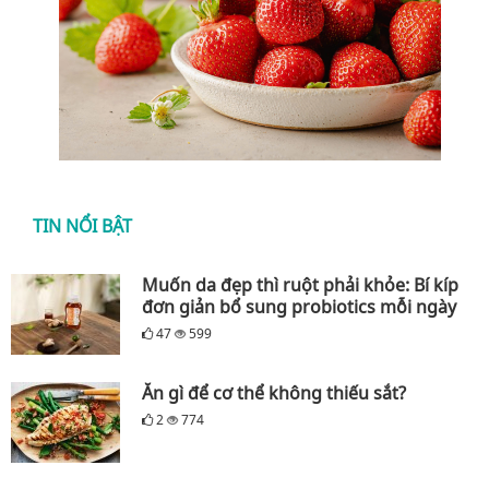
TIN NỔI BẬT
Muốn da đẹp thì ruột phải khỏe: Bí kíp
đơn giản bổ sung probiotics mỗi ngày
47
599
Ăn gì để cơ thể không thiếu sắt?
2
774