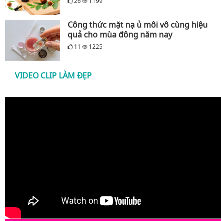
26
1199
Công thức mặt nạ ủ môi vô cùng hiệu
quả cho mùa đông năm nay
11
1225
VIDEO CLIP LÀM ĐẸP