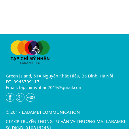
Green Island, 51A Nguyễn Khắc Hiếu, Ba Đình, Hà Nội
ĐT: 0943799117
Email:
tapchimynhan2019@gmail.com
© 2017 LABAMBI COMMUNICATION
CTY CP TRUYỀN THÔNG TƯ VẤN VÀ THƯƠNG MẠI LABAMBI
Số ĐKKD: 0108162461