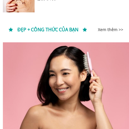
ĐẸP + CÔNG THỨC CỦA BẠN
Xem thêm >>