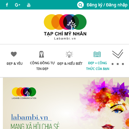
Đăng ký / Đăng nhập
CỘNG ĐỒNG TỰ
ĐẸP + CÔNG
ĐẸP & YÊU
ĐẸP & HIỂU BIẾT
TIN ĐẸP
THỨC CỦA BẠN