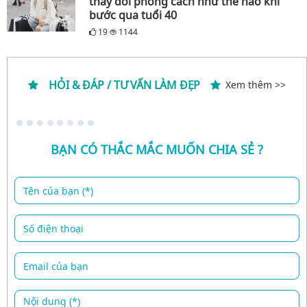
thay đổi phong cách như thế nào khi
bước qua tuổi 40
19
1144
HỎI & ĐÁP / TƯ VẤN LÀM ĐẸP
Xem thêm >>
BẠN CÓ THẮC MẮC MUỐN CHIA SẺ ?