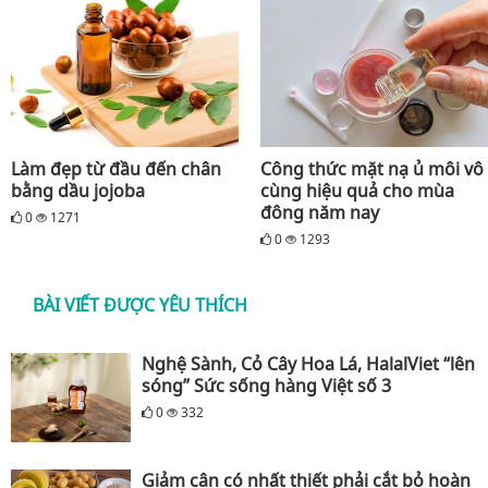
Làm đẹp từ đầu đến chân
Công thức mặt nạ ủ môi vô
bằng dầu jojoba
cùng hiệu quả cho mùa
đông năm nay
0
1271
0
1293
BÀI VIẾT ĐƯỢC YÊU THÍCH
Nghệ Sành, Cỏ Cây Hoa Lá, HalalViet “lên
sóng” Sức sống hàng Việt số 3
0
332
Giảm cân có nhất thiết phải cắt bỏ hoàn