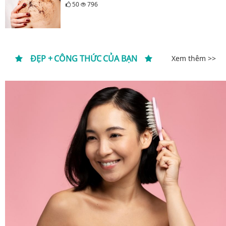
50
796
ĐẸP + CÔNG THỨC CỦA BẠN
Xem thêm >>