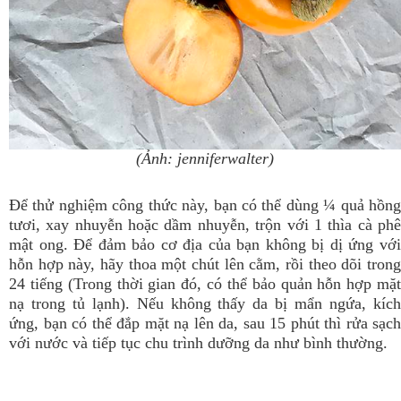
(Ảnh: jenniferwalter)
Để thử nghiệm công thức này, bạn có thể dùng ¼ quả hồng
tươi, xay nhuyễn hoặc dầm nhuyễn, trộn với 1 thìa cà phê
mật ong. Để đảm bảo cơ địa của bạn không bị dị ứng với
hỗn hợp này, hãy thoa một chút lên cằm, rồi theo dõi trong
24 tiếng (Trong thời gian đó, có thể bảo quản hỗn hợp mặt
nạ trong tủ lạnh). Nếu không thấy da bị mẩn ngứa, kích
ứng, bạn có thể đắp mặt nạ lên da, sau 15 phút thì rửa sạch
với nước và tiếp tục chu trình dưỡng da như bình thường.