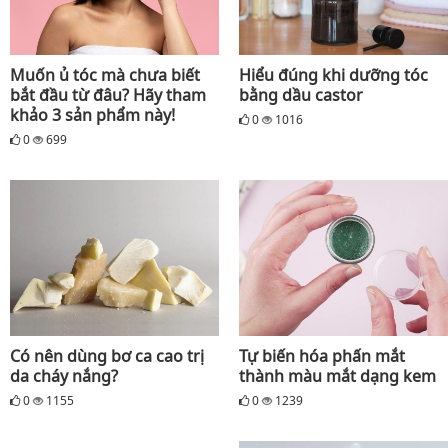
Muốn ủ tóc mà chưa biết
Hiểu đúng khi dưỡng tóc
bắt đầu từ đâu? Hãy tham
bằng dầu castor
khảo 3 sản phẩm này!
0
1016
0
699
Có nên dùng bơ ca cao trị
Tự biến hóa phấn mắt
da cháy nắng?
thành màu mắt dạng kem
0
1155
0
1239