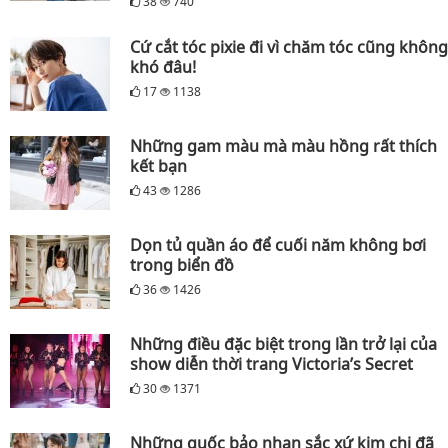
38
740
Cứ cắt tóc pixie đi vì chăm tóc cũng không
khó đâu!
17
1138
Những gam màu mà màu hồng rất thích
kết bạn
43
1286
Dọn tủ quần áo để cuối năm không bơi
trong biển đồ
36
1426
Những điều đặc biệt trong lần trở lại của
show diễn thời trang Victoria’s Secret
30
1371
Những quốc bảo nhan sắc xứ kim chi đã