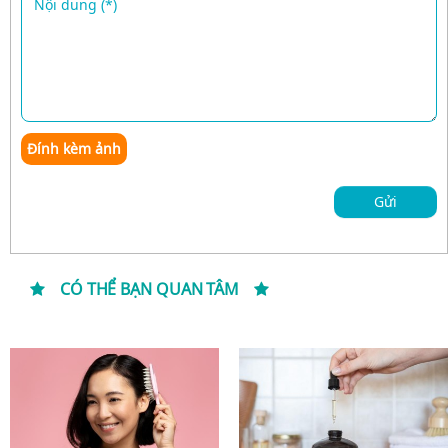
Đính kèm ảnh
Gửi
CÓ THỂ BẠN QUAN TÂM