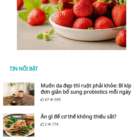
TIN NỔI BẬT
Muốn da đẹp thì ruột phải khỏe: Bí kíp
đơn giản bổ sung probiotics mỗi ngày
47
599
Ăn gì để cơ thể không thiếu sắt?
2
774