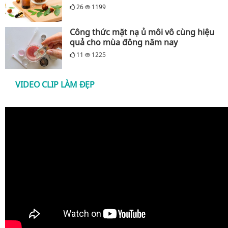
26
1199
Công thức mặt nạ ủ môi vô cùng hiệu
quả cho mùa đông năm nay
11
1225
VIDEO CLIP LÀM ĐẸP