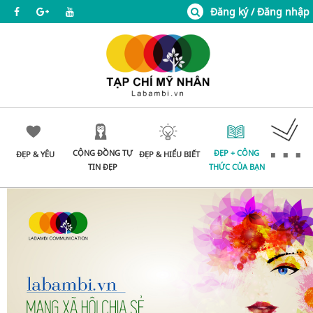
Đăng ký / Đăng nhập
CỘNG ĐỒNG TỰ
ĐẸP + CÔNG
ĐẸP & YÊU
ĐẸP & HIỂU BIẾT
TIN ĐẸP
THỨC CỦA BẠN