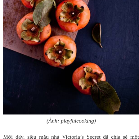
(Ảnh: playfulcooking)
Mới đây, siêu mẫu nhà Victoria’s Secret đã chia sẻ một