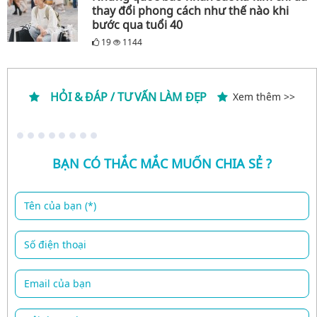
thay đổi phong cách như thế nào khi
bước qua tuổi 40
19
1144
HỎI & ĐÁP / TƯ VẤN LÀM ĐẸP
Xem thêm >>
BẠN CÓ THẮC MẮC MUỐN CHIA SẺ ?