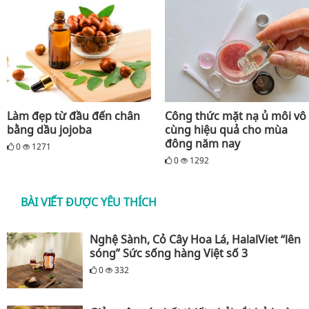
Làm đẹp từ đầu đến chân
Công thức mặt nạ ủ môi vô
bằng dầu jojoba
cùng hiệu quả cho mùa
đông năm nay
0
1271
0
1292
BÀI VIẾT ĐƯỢC YÊU THÍCH
Nghệ Sành, Cỏ Cây Hoa Lá, HalalViet “lên
sóng” Sức sống hàng Việt số 3
0
332