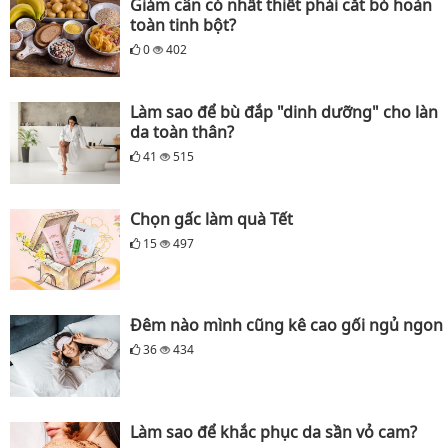
Giảm cân có nhất thiết phải cắt bỏ hoàn
toàn tinh bột?
0
402
Làm sao để bù đắp "dinh dưỡng" cho làn
da toàn thân?
41
515
Chọn gấc làm quà Tết
15
497
Đêm nào mình cũng kê cao gối ngủ ngon
36
434
Làm sao để khắc phục da sần vỏ cam?