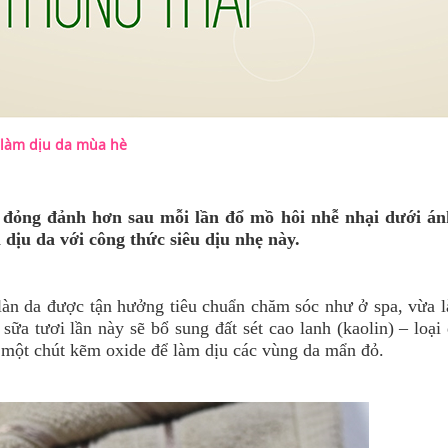
 làm dịu da mùa hè
 đỏng đảnh hơn sau mỗi lần đổ mồ hôi nhễ nhại dưới án
m dịu da với công thức siêu dịu nhẹ này.
àn da được tận hưởng tiêu chuẩn chăm sóc như ở spa, vừa l
a tươi lần này sẽ bổ sung đất sét cao lanh (kaolin) – loại 
à một chút kẽm oxide để làm dịu các vùng da mẩn đỏ.