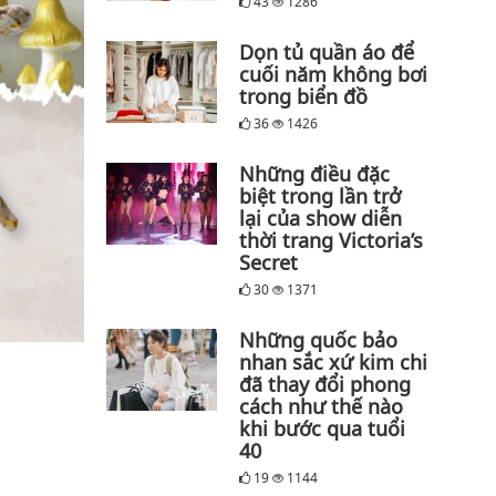
43
1286
Dọn tủ quần áo để
cuối năm không bơi
trong biển đồ
36
1426
Những điều đặc
biệt trong lần trở
lại của show diễn
thời trang Victoria’s
Secret
30
1371
Những quốc bảo
nhan sắc xứ kim chi
đã thay đổi phong
cách như thế nào
khi bước qua tuổi
40
19
1144