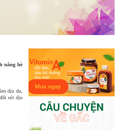
h nắng hè
àm dịu da,
đất sét dịu