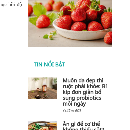
hục hồi độ
TIN NỔI BẬT
Muốn da đẹp thì
ruột phải khỏe: Bí
kíp đơn giản bổ
sung probiotics
mỗi ngày
47
603
Ăn gì để cơ thể
không thiếu sắt?