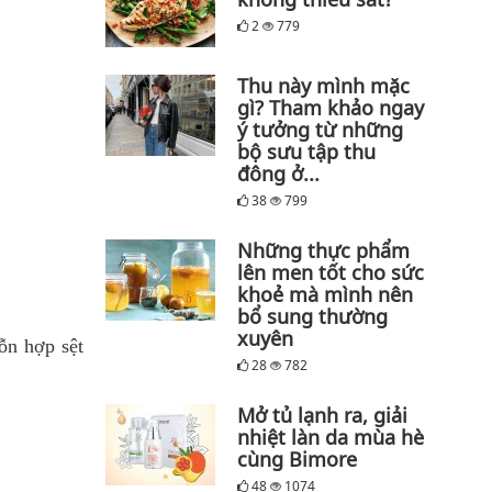
2
779
Thu này mình mặc
gì? Tham khảo ngay
ý tưởng từ những
bộ sưu tập thu
đông ở...
38
799
Những thực phẩm
lên men tốt cho sức
khoẻ mà mình nên
bổ sung thường
xuyên
ỗn hợp sệt
28
782
Mở tủ lạnh ra, giải
nhiệt làn da mùa hè
cùng Bimore
48
1074