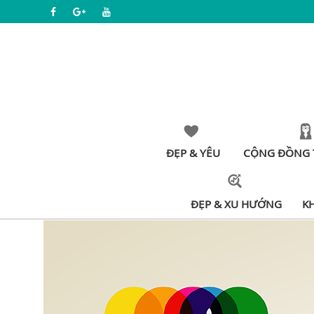
ĐẸP & YÊU
CỘNG ĐỒNG 
ĐẸP & XU HƯỚNG
K