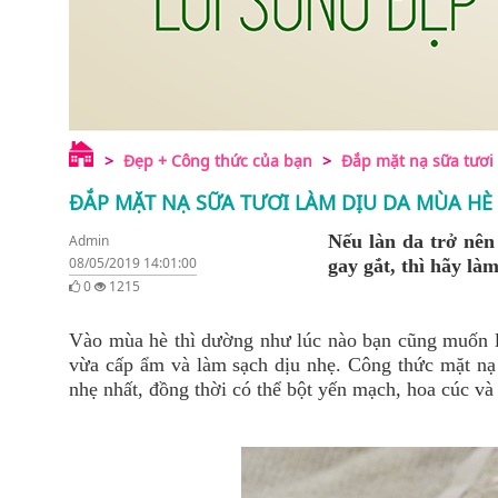
Đẹp + Công thức của bạn
Đắp mặt nạ sữa tươi
ĐẮP MẶT NẠ SỮA TƯƠI LÀM DỊU DA MÙA HÈ
Nếu làn da trở nên
Admin
08/05/2019 14:01:00
gay gắt, thì hãy là
0
1215
Vào mùa hè thì dường như lúc nào bạn cũng muốn l
vừa cấp ẩm và làm sạch dịu nhẹ. Công thức mặt nạ sữ
nhẹ nhất, đồng thời có thể bột yến mạch, hoa cúc v