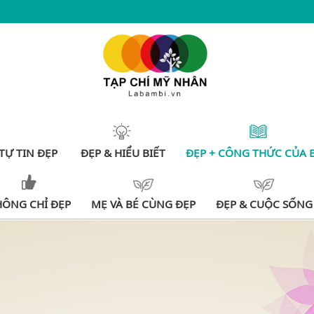
TỰ TIN ĐẸP
ĐẸP & HIỂU BIẾT
ĐẸP + CÔNG THỨC CỦA 
HÔNG CHỈ ĐẸP
MẸ VÀ BÉ CÙNG ĐẸP
ĐẸP & CUỘC SỐNG