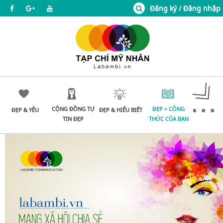
Đăng ký / Đăng nhập
CỘNG ĐỒNG TỰ
ĐẸP + CÔNG
ĐẸP & YÊU
ĐẸP & HIỂU BIẾT
TIN ĐẸP
THỨC CỦA BẠN