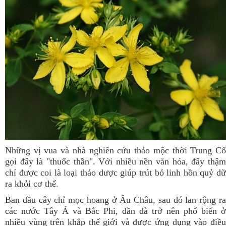
Những vị vua và nhà nghiên cứu thảo mộc thời Trung Cổ
gọi đây là "thuốc thần". Với nhiều nền văn hóa, đây thậm
chí được coi là loại thảo dược giúp trút bỏ linh hồn quỷ dữ
ra khỏi cơ thể.
Ban đầu cây chỉ mọc hoang ở Âu Châu, sau đó lan rộng ra
các nước Tây Á và Bắc Phi, dần dà trở nên phổ biến ở
nhiều vùng trên khắp thế giới và được ứng dụng vào điều