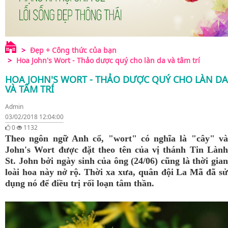
Đẹp + Công thức của bạn
Hoa John's Wort - Thảo dược quý cho làn da và tâm trí
HOA JOHN'S WORT - THẢO DƯỢC QUÝ CHO LÀN DA
VÀ TÂM TRÍ
Admin
03/02/2018 12:04:00
0
1132
Theo ngôn ngữ Anh cổ, "wort" có nghĩa là "cây" và
John's Wort được đặt theo tên của vị thánh Tin Lành
St. John bởi ngày sinh của ông (24/06) cũng là thời gian
loài hoa này nở rộ. Thời xa xưa, quân đội La Mã đã sử
dụng nó để điều trị rối loạn tâm thần.