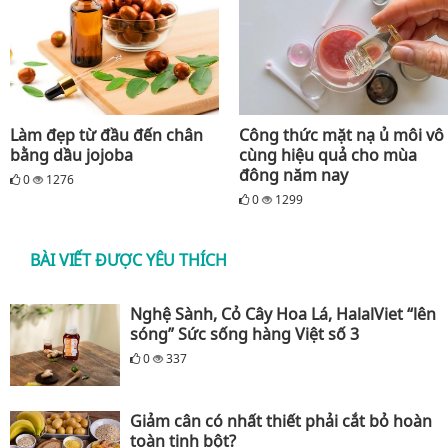
Làm đẹp từ đầu đến chân
Công thức mặt nạ ủ môi vô
bằng dầu jojoba
cùng hiệu quả cho mùa
đông năm nay
0
1276
0
1299
BÀI VIẾT ĐƯỢC YÊU THÍCH
Nghệ Sành, Cỏ Cây Hoa Lá, HalalViet “lên
sóng” Sức sống hàng Việt số 3
0
337
Giảm cân có nhất thiết phải cắt bỏ hoàn
toàn tinh bột?