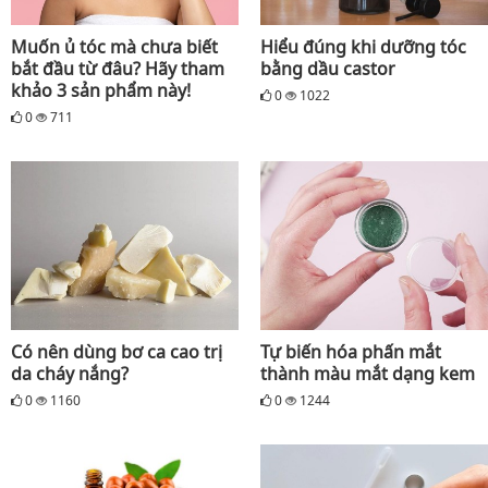
Muốn ủ tóc mà chưa biết
Hiểu đúng khi dưỡng tóc
bắt đầu từ đâu? Hãy tham
bằng dầu castor
khảo 3 sản phẩm này!
0
1022
0
711
Có nên dùng bơ ca cao trị
Tự biến hóa phấn mắt
da cháy nắng?
thành màu mắt dạng kem
0
1160
0
1244