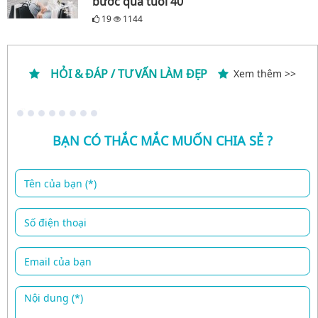
bước qua tuổi 40
19
1144
HỎI & ĐÁP / TƯ VẤN LÀM ĐẸP
Xem thêm >>
BẠN CÓ THẮC MẮC MUỐN CHIA SẺ ?