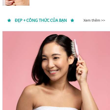
ĐẸP + CÔNG THỨC CỦA BẠN
Xem thêm >>