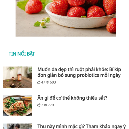
TIN NỔI BẬT
Muốn da đẹp thì ruột phải khỏe: Bí kíp
đơn giản bổ sung probiotics mỗi ngày
47
603
Ăn gì để cơ thể không thiếu sắt?
2
779
Thu này mình mặc gì? Tham khảo ngay ý