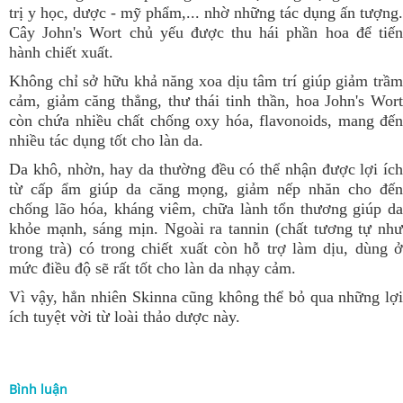
trị y học, dược - mỹ phẩm,... nhờ những tác dụng ấn tượng.
Cây John's Wort chủ yếu được thu hái phần hoa để tiến
hành chiết xuất.
Không chỉ sở hữu khả năng xoa dịu tâm trí giúp giảm trầm
cảm, giảm căng thẳng, thư thái tinh thần, hoa John's Wort
còn chứa nhiều chất chống oxy hóa, flavonoids, mang đến
nhiều tác dụng tốt cho làn da.
Da khô, nhờn, hay da thường đều có thể nhận được lợi ích
từ cấp ẩm giúp da căng mọng, giảm nếp nhăn cho đến
chống lão hóa, kháng viêm, chữa lành tổn thương giúp da
khỏe mạnh, sáng mịn. Ngoài ra tannin (chất tương tự như
trong trà) có trong chiết xuất còn hỗ trợ làm dịu, dùng ở
mức điều độ sẽ rất tốt cho làn da nhạy cảm.
Vì vậy, hẳn nhiên Skinna cũng không thể bỏ qua những lợi
ích tuyệt vời từ loài thảo dược này.
Bình luận