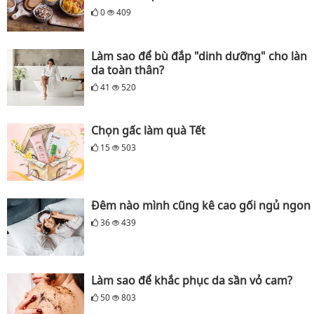
0
409
Làm sao để bù đắp "dinh dưỡng" cho làn
da toàn thân?
41
520
Chọn gấc làm quà Tết
15
503
Đêm nào mình cũng kê cao gối ngủ ngon
36
439
Làm sao để khắc phục da sần vỏ cam?
50
803