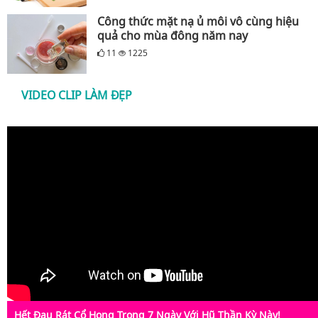
Công thức mặt nạ ủ môi vô cùng hiệu
quả cho mùa đông năm nay
11
1225
VIDEO CLIP LÀM ĐẸP
Hết Đau Rát Cổ Họng Trong 7 Ngày Với Hũ Thần Kỳ Này!