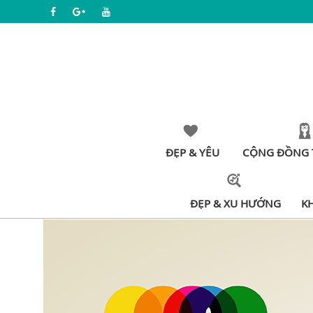
ĐẸP & YÊU
CỘNG ĐỒNG 
ĐẸP & XU HƯỚNG
K