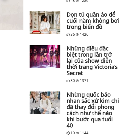
43
1286
Dọn tủ quần áo để
cuối năm không bơi
trong biển đồ
36
1426
Những điều đặc
biệt trong lần trở
lại của show diễn
thời trang Victoria’s
Secret
30
1371
Những quốc bảo
nhan sắc xứ kim chi
đã thay đổi phong
cách như thế nào
khi bước qua tuổi
40
19
1144