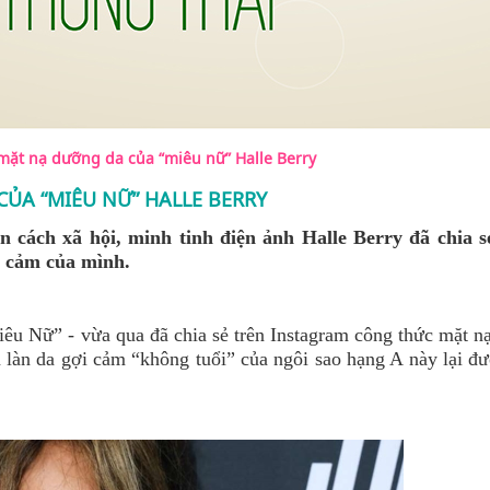
ặt nạ dưỡng da của “miêu nữ” Halle Berry
ỦA “MIÊU NỮ” HALLE BERRY
n cách xã hội, minh tinh điện ảnh Halle Berry đã chia s
i cảm của mình.
Miêu Nữ” - vừa qua đã chia sẻ trên Instagram công thức mặt 
n làn da gợi cảm “không tuổi” của ngôi sao hạng A này lại đ