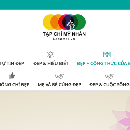
TỰ TIN ĐẸP
ĐẸP & HIỂU BIẾT
ĐẸP + CÔNG THỨC CỦA 
HÔNG CHỈ ĐẸP
MẸ VÀ BÉ CÙNG ĐẸP
ĐẸP & CUỘC SỐNG