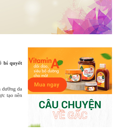
ẻ bí quyết
nạ dưỡng da
ược tạo nên