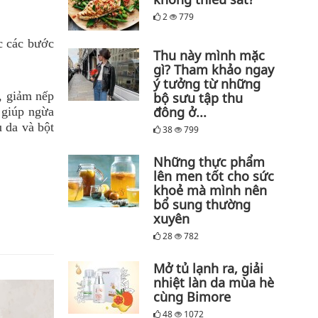
2
779
ục các bước
Thu này mình mặc
gì? Tham khảo ngay
ý tưởng từ những
a, giảm nếp
bộ sưu tập thu
đông ở...
 giúp ngừa
u da và bột
38
799
Những thực phẩm
lên men tốt cho sức
khoẻ mà mình nên
bổ sung thường
xuyên
28
782
Mở tủ lạnh ra, giải
nhiệt làn da mùa hè
cùng Bimore
48
1072