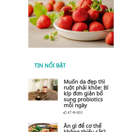
TIN NỔI BẬT
Muốn da đẹp thì
ruột phải khỏe: Bí
kíp đơn giản bổ
sung probiotics
mỗi ngày
47
603
Ăn gì để cơ thể
không thiếu sắt?