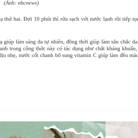
(Ảnh: nbcnews)
nạ thứ hai. Đợi 10 phút thì rửa sạch với nước lạnh rồi tiếp t
nạ giúp làm sáng da tự nhiên, đồng thời giúp làm săn chắc d
anh trong công thức này có tác dụng như chất kháng khuẩn,
t dịu nhẹ, nước cốt chanh bổ sung vitamin C giúp làm đều mà