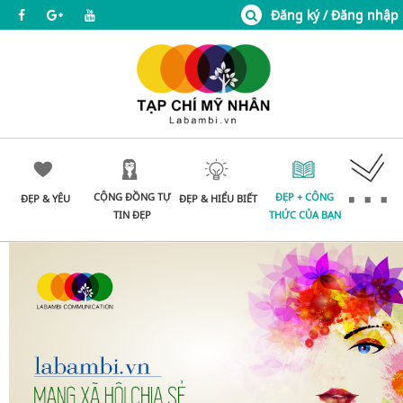
Đăng ký / Đăng nhập
CỘNG ĐỒNG TỰ
ĐẸP + CÔNG
ĐẸP & YÊU
ĐẸP & HIỂU BIẾT
TIN ĐẸP
THỨC CỦA BẠN