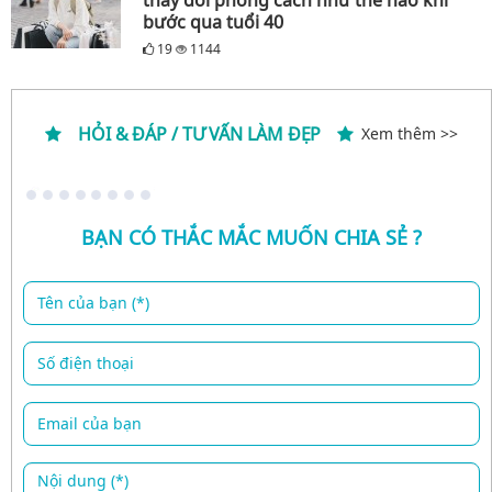
bước qua tuổi 40
19
1144
HỎI & ĐÁP / TƯ VẤN LÀM ĐẸP
Xem thêm >>
BẠN CÓ THẮC MẮC MUỐN CHIA SẺ ?