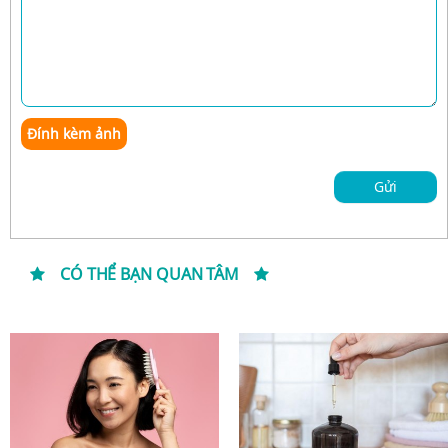
Đính kèm ảnh
Gửi
CÓ THỂ BẠN QUAN TÂM