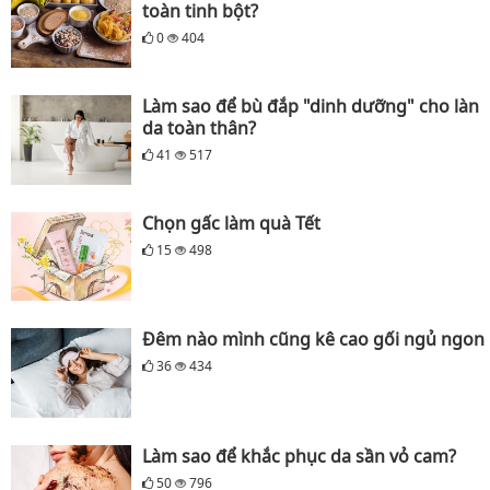
toàn tinh bột?
0
404
Làm sao để bù đắp "dinh dưỡng" cho làn
da toàn thân?
41
517
Chọn gấc làm quà Tết
15
498
Đêm nào mình cũng kê cao gối ngủ ngon
36
434
Làm sao để khắc phục da sần vỏ cam?
50
796