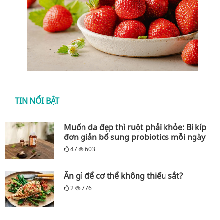
TIN NỔI BẬT
Muốn da đẹp thì ruột phải khỏe: Bí kíp
đơn giản bổ sung probiotics mỗi ngày
47
603
Ăn gì để cơ thể không thiếu sắt?
2
776