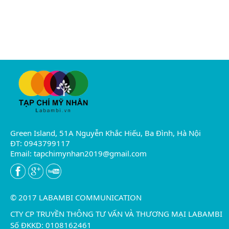
Green Island, 51A Nguyễn Khắc Hiếu, Ba Đình, Hà Nội
ĐT: 0943799117
Email:
tapchimynhan2019@gmail.com
© 2017 LABAMBI COMMUNICATION
CTY CP TRUYỀN THÔNG TƯ VẤN VÀ THƯƠNG MẠI LABAMBI
Số ĐKKD: 0108162461