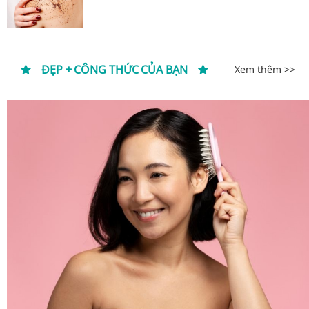
ĐẸP + CÔNG THỨC CỦA BẠN
Xem thêm >>