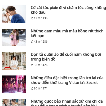
Cứ cắt tóc pixie đi vì chăm tóc cũng không
khó đâu!
17
1138
Những gam màu mà màu hồng rất thích
kết bạn
43
1286
Dọn tủ quần áo để cuối năm không bơi
trong biển đồ
36
1426
Những điều đặc biệt trong lần trở lại của
show diễn thời trang Victoria’s Secret
30
1371
Những quốc bảo nhan sắc xứ kim chi đã
thay đổi phong cách như thế nào khi