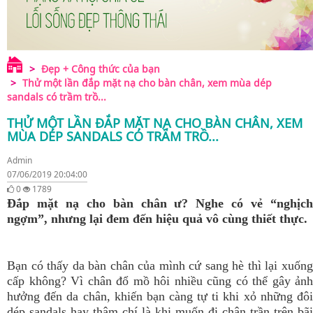
Đẹp + Công thức của bạn
Thử một lần đắp mặt nạ cho bàn chân, xem mùa dép
sandals có trầm trồ...
THỬ MỘT LẦN ĐẮP MẶT NẠ CHO BÀN CHÂN, XEM
MÙA DÉP SANDALS CÓ TRẦM TRỒ...
Admin
07/06/2019 20:04:00
0
1789
Đắp mặt nạ cho bàn chân ư? Nghe có vẻ “nghịch
ngợm”, nhưng lại đem đến hiệu quả vô cùng thiết thực.
Bạn có thấy da bàn chân của mình cứ sang hè thì lại xuống
cấp không? Vì chân đổ mồ hôi nhiều cũng có thể gây ảnh
hưởng đến da chân, khiến bạn càng tự ti khi xỏ những đôi
dép sandals hay thậm chí là khi muốn đi chân trần trên bãi