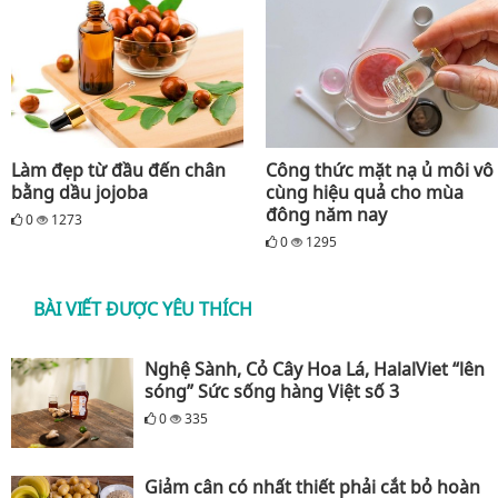
Làm đẹp từ đầu đến chân
Công thức mặt nạ ủ môi vô
bằng dầu jojoba
cùng hiệu quả cho mùa
đông năm nay
0
1273
0
1295
BÀI VIẾT ĐƯỢC YÊU THÍCH
Nghệ Sành, Cỏ Cây Hoa Lá, HalalViet “lên
sóng” Sức sống hàng Việt số 3
0
335
Giảm cân có nhất thiết phải cắt bỏ hoàn