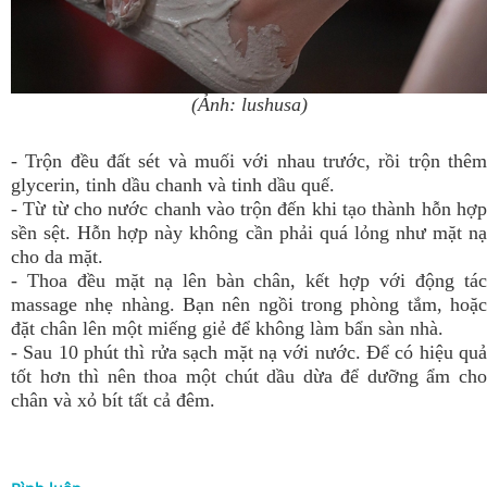
(Ảnh: lushusa)
- Trộn đều đất sét và muối với nhau trước, rồi trộn thêm
glycerin, tinh dầu chanh và tinh dầu quế.
- Từ từ cho nước chanh vào trộn đến khi tạo thành hỗn hợp
sền sệt. Hỗn hợp này không cần phải quá lỏng như mặt nạ
cho da mặt.
- Thoa đều mặt nạ lên bàn chân, kết hợp với động tác
massage nhẹ nhàng. Bạn nên ngồi trong phòng tắm, hoặc
đặt chân lên một miếng giẻ để không làm bẩn sàn nhà.
- Sau 10 phút thì rửa sạch mặt nạ với nước. Để có hiệu quả
tốt hơn thì nên thoa một chút dầu dừa để dưỡng ẩm cho
chân và xỏ bít tất cả đêm.