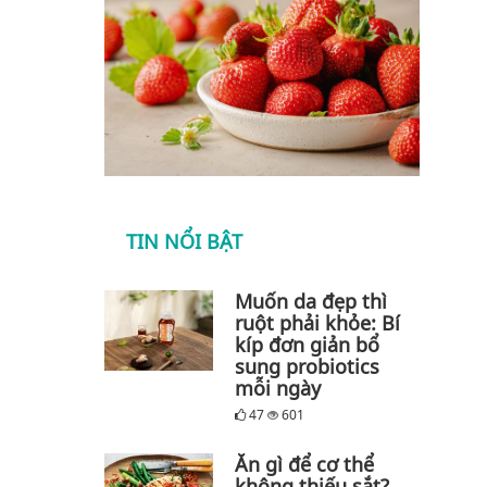
TIN NỔI BẬT
Muốn da đẹp thì
ruột phải khỏe: Bí
kíp đơn giản bổ
sung probiotics
mỗi ngày
47
601
Ăn gì để cơ thể
không thiếu sắt?