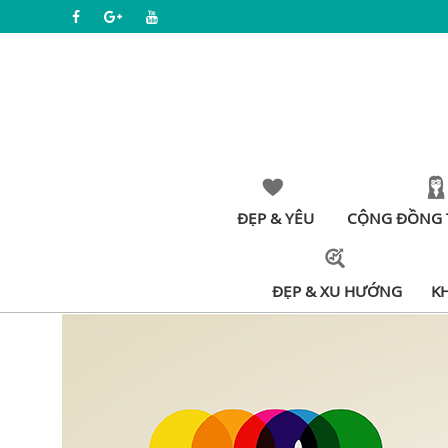
ĐẸP & YÊU
CỘNG ĐỒNG 
ĐẸP & XU HƯỚNG
K