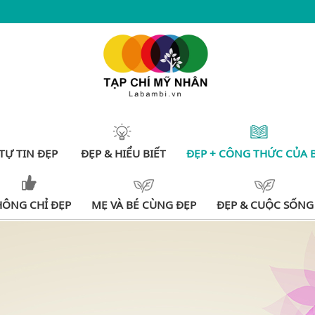
TỰ TIN ĐẸP
ĐẸP & HIỂU BIẾT
ĐẸP + CÔNG THỨC CỦA 
HÔNG CHỈ ĐẸP
MẸ VÀ BÉ CÙNG ĐẸP
ĐẸP & CUỘC SỐNG