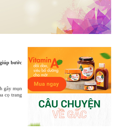
 giúp bước
ánh gây mụn
ua cọ trang