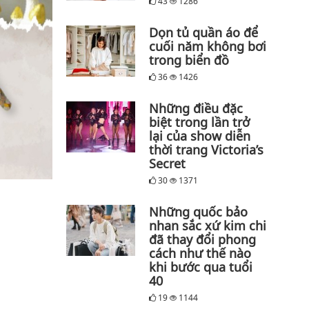
43
1286
Dọn tủ quần áo để
cuối năm không bơi
trong biển đồ
36
1426
Những điều đặc
biệt trong lần trở
lại của show diễn
thời trang Victoria’s
Secret
30
1371
Những quốc bảo
nhan sắc xứ kim chi
đã thay đổi phong
cách như thế nào
khi bước qua tuổi
40
19
1144