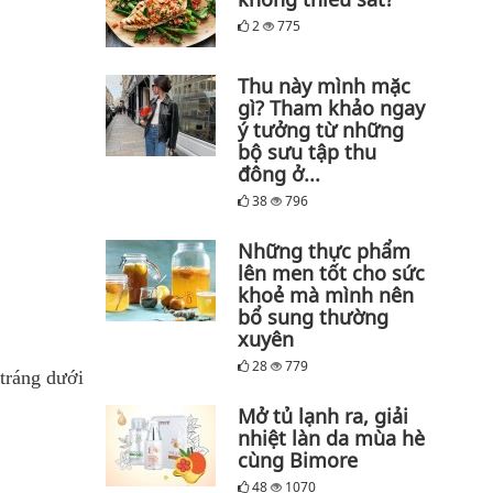
2
775
Thu này mình mặc
gì? Tham khảo ngay
ý tưởng từ những
bộ sưu tập thu
đông ở...
38
796
Những thực phẩm
lên men tốt cho sức
khoẻ mà mình nên
bổ sung thường
xuyên
28
779
 tráng dưới
Mở tủ lạnh ra, giải
nhiệt làn da mùa hè
cùng Bimore
48
1070