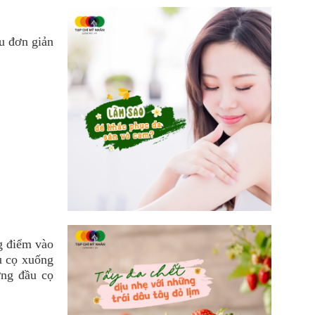
u đơn giản
g điểm vào
u cọ xuống
ớng đầu cọ