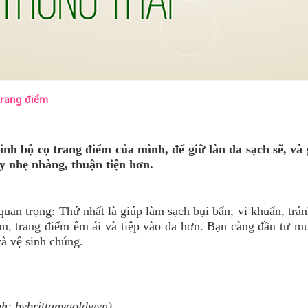
trang điểm
inh bộ cọ trang điểm của mình, để giữ làn da sạch sẽ, và
y nhẹ nhàng, thuận tiện hơn.
 quan trọng: Thứ nhất là giúp làm sạch bụi bẩn, vi khuẩn, tr
mềm, trang điểm êm ái và tiệp vào da hơn. Bạn càng đầu tư m
 và vệ sinh chúng.
h: bybrittanygoldwyn)