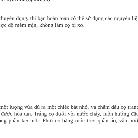
uyên dụng, thì bạn hoàn toàn có thể sử dụng các nguyên liệ
 được độ mềm mịn, không làm cọ bị xơ.
 một lượng vừa đủ ra một chiếc bát nhỏ, và chấm đầu cọ tran
m được hòa tan. Tráng cọ dưới vòi nước chảy, luôn hướng đầ
ỏng phần keo nối. Phơi cọ bằng móc treo quần áo, vẫn hư