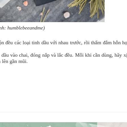
nh: humblebeeandme)
ộn đều các loại tinh dầu với nhau trước, rồi thấm đẫm hỗn h
nh dầu vào chai, đóng nắp và lắc đều. Mỗi khi cần dùng, hãy x
 lên gần mũi.