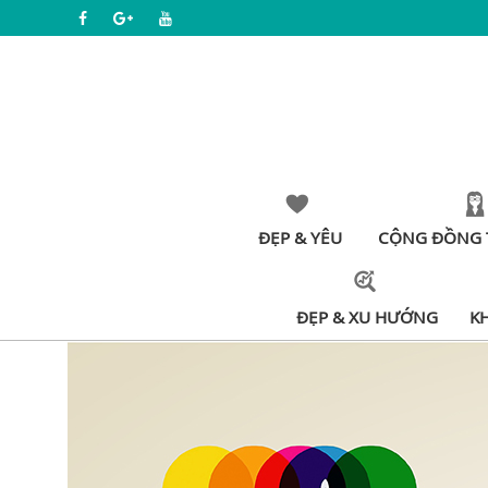
ĐẸP & YÊU
CỘNG ĐỒNG 
ĐẸP & XU HƯỚNG
K