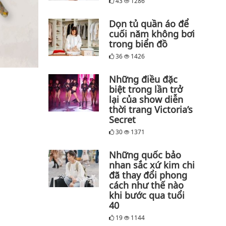
43
1286
Dọn tủ quần áo để
cuối năm không bơi
trong biển đồ
36
1426
Những điều đặc
biệt trong lần trở
lại của show diễn
thời trang Victoria’s
Secret
30
1371
Những quốc bảo
nhan sắc xứ kim chi
đã thay đổi phong
cách như thế nào
khi bước qua tuổi
40
19
1144