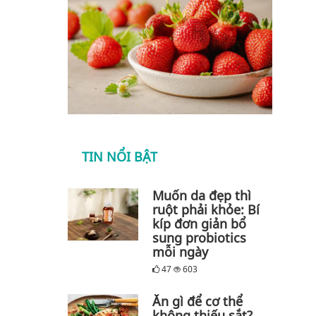
TIN NỔI BẬT
Muốn da đẹp thì
ruột phải khỏe: Bí
kíp đơn giản bổ
sung probiotics
mỗi ngày
47
603
Ăn gì để cơ thể
không thiếu sắt?