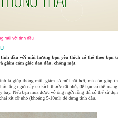
g mũi với tinh dầu
ẦU
tinh dầu với mùi hương bạn yêu thích có thể theo bạn t
và giảm cảm giác đau đầu, chóng mặt.
nh là giúp thông mũi, giảm sổ mũi hắt hơi, mà còn giúp thư
thức ống ngửi này có kích thước rất nhỏ, để bạn có thể mang
áy bay. Nếu bạn mua được vỏ ống ngửi rỗng thì có thể sử dụn
chai xịt cỡ nhỏ (khoảng 5-10ml) để đựng tinh dầu.