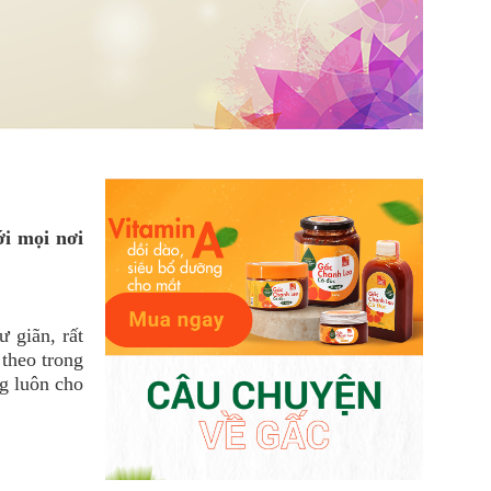
ới mọi nơi
 giãn, rất
 theo trong
g luôn cho