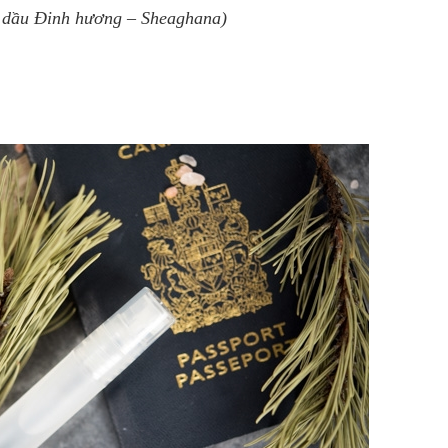
 dầu Đinh hương
– Sheaghana)