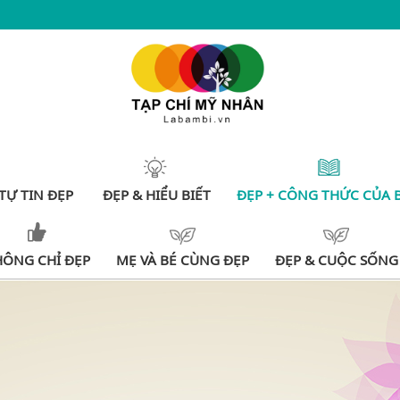
TỰ TIN ĐẸP
ĐẸP & HIỂU BIẾT
ĐẸP + CÔNG THỨC CỦA 
HÔNG CHỈ ĐẸP
MẸ VÀ BÉ CÙNG ĐẸP
ĐẸP & CUỘC SỐNG