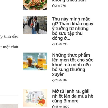
2
776
Thu này mình mặc
gì? Tham khảo ngay
ý tưởng từ những
bộ sưu tập thu
ợp tinh dầu
đông ở...
38
796
ịt một chút
Những thực phẩm
lên men tốt cho sức
khoẻ mà mình nên
bổ sung thường
xuyên
28
782
Mở tủ lạnh ra, giải
nhiệt làn da mùa hè
cùng Bimore
48
1070