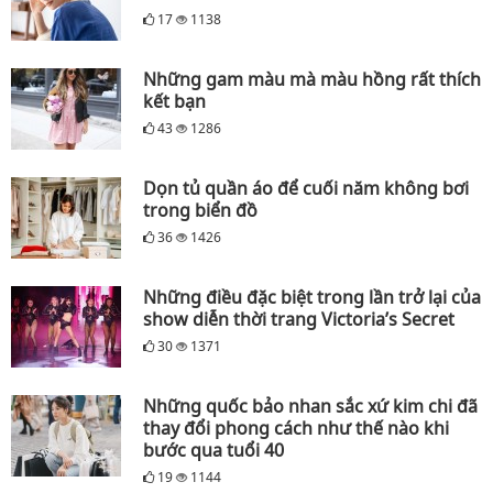
17
1138
Những gam màu mà màu hồng rất thích
kết bạn
43
1286
Dọn tủ quần áo để cuối năm không bơi
trong biển đồ
36
1426
Những điều đặc biệt trong lần trở lại của
show diễn thời trang Victoria’s Secret
30
1371
Những quốc bảo nhan sắc xứ kim chi đã
thay đổi phong cách như thế nào khi
bước qua tuổi 40
19
1144