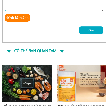
Đính kèm ảnh
Gửi
CÓ THỂ BẠN QUAN TÂM