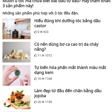
Muốn ủ tóc mà chưa biết bắt đầu từ đâu? Hãy tham khảo
3 sản phẩm này!
Những sản phẩm phù hợp với ủ tóc đều đặn.
Hiểu đúng khi dưỡng tóc bằng dầu
castor
0
933
Có nên dùng bơ ca cao trị da cháy
nắng?
11
1072
Tự biến hóa phấn mắt thành màu mắt
dạng kem
16
1168
Làm đẹp từ đầu đến chân bằng dầu
jojoba
26
1199