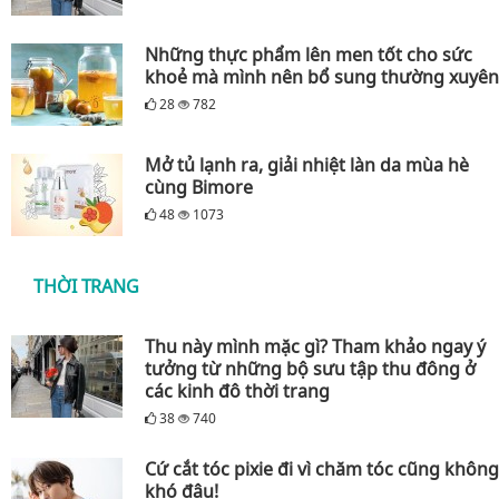
Những thực phẩm lên men tốt cho sức
khoẻ mà mình nên bổ sung thường xuyên
28
782
Mở tủ lạnh ra, giải nhiệt làn da mùa hè
cùng Bimore
48
1073
THỜI TRANG
Thu này mình mặc gì? Tham khảo ngay ý
tưởng từ những bộ sưu tập thu đông ở
các kinh đô thời trang
38
740
Cứ cắt tóc pixie đi vì chăm tóc cũng không
khó đâu!