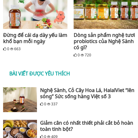
Đừng để cái dạ dày yếu làm
Dòng sản phẩm nghệ tươi
khổ bạn mỗi ngày
probiotics của Nghệ Sành
có gì?
0
663
0
720
BÀI VIẾT ĐƯỢC YÊU THÍCH
Nghệ Sành, Cỏ Cây Hoa Lá, HalalViet “lên
sóng” Sức sống hàng Việt số 3
0
337
Giảm cân có nhất thiết phải cắt bỏ hoàn
toàn tinh bột?
0
409