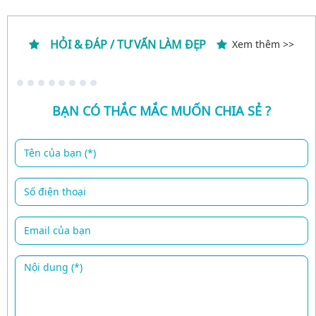
HỎI & ĐÁP / TƯ VẤN LÀM ĐẸP
Xem thêm >>
BẠN CÓ THẮC MẮC MUỐN CHIA SẺ ?