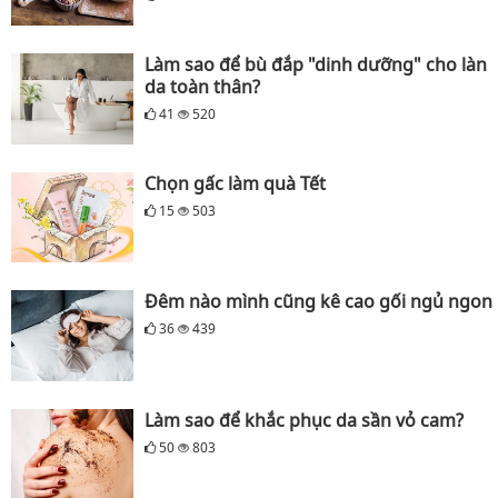
Làm sao để bù đắp "dinh dưỡng" cho làn
da toàn thân?
41
520
Chọn gấc làm quà Tết
15
503
Đêm nào mình cũng kê cao gối ngủ ngon
36
439
Làm sao để khắc phục da sần vỏ cam?
50
803