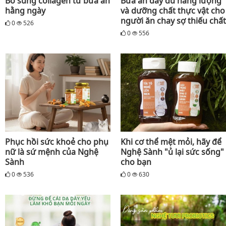
Bổ sung collagen từ bữa ăn
Bữa ăn đầy đủ năng lượng
hằng ngày
và dưỡng chất thực vật cho
người ăn chay sợ thiếu chất
0
526
0
556
Phục hồi sức khoẻ cho phụ
Khi cơ thể mệt mỏi, hãy để
nữ là sứ mệnh của Nghệ
Nghệ Sành "ủ lại sức sống"
Sành
cho bạn
0
536
0
630