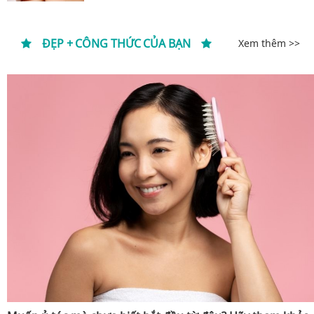
ĐẸP + CÔNG THỨC CỦA BẠN
Xem thêm >>