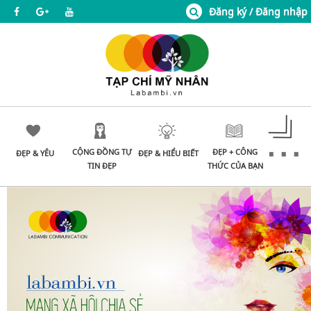
Đăng ký / Đăng nhập
CỘNG ĐỒNG TỰ
ĐẸP + CÔNG
ĐẸP & YÊU
ĐẸP & HIỂU BIẾT
TIN ĐẸP
THỨC CỦA BẠN