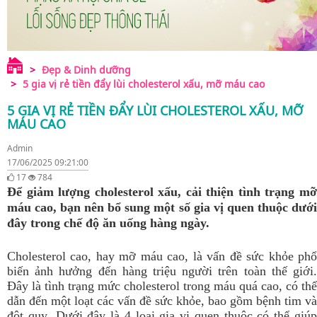
Đẹp & Dinh dưỡng
5 gia vị rẻ tiền đẩy lùi cholesterol xấu, mỡ máu cao
5 GIA VỊ RẺ TIỀN ĐẨY LÙI CHOLESTEROL XẤU, MỠ
MÁU CAO
Admin
17/06/2025 09:21:00
17
784
Để giảm lượng cholesterol xấu, cải thiện tình trạng mỡ
máu cao, bạn nên bổ sung một số gia vị quen thuộc dưới
đây trong chế độ ăn uống hàng ngày.
Cholesterol cao, hay mỡ máu cao, là vấn đề sức khỏe phổ
biến ảnh hưởng đến hàng triệu người trên toàn thế giới.
Đây là tình trạng mức cholesterol trong máu quá cao, có thể
dẫn đến một loạt các vấn đề sức khỏe, bao gồm bệnh tim và
đột quỵ.
Dưới đây là 4 loại gia vị quen thuộc có thể giú