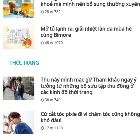
khoẻ mà mình nên bổ sung thường xuyên
28
782
Mở tủ lạnh ra, giải nhiệt làn da mùa hè
cùng Bimore
48
1070
THỜI TRANG
Thu này mình mặc gì? Tham khảo ngay ý
tưởng từ những bộ sưu tập thu đông ở
các kinh đô thời trang
38
740
Cứ cắt tóc pixie đi vì chăm tóc cũng không
khó đâu!
17
1138