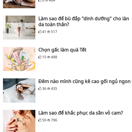
0
404
Làm sao để bù đắp "dinh dưỡng" cho làn
da toàn thân?
41
517
Chọn gấc làm quà Tết
15
498
Đêm nào mình cũng kê cao gối ngủ ngon
36
435
Làm sao để khắc phục da sần vỏ cam?
50
796