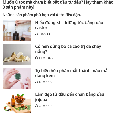
Muốn ủ tóc mà chưa biết bắt đầu từ đâu? Hãy tham khảo
3 sản phẩm này!
Những sản phẩm phù hợp với ủ tóc đều đặn.
Hiểu đúng khi dưỡng tóc bằng dầu
castor
0
933
Có nên dùng bơ ca cao trị da cháy
nắng?
11
1072
Tự biến hóa phấn mắt thành màu mắt
dạng kem
16
1168
Làm đẹp từ đầu đến chân bằng dầu
jojoba
26
1199