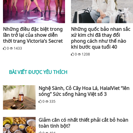
Những điều đặc biệt trong
Những quốc bảo nhan sắc
lần trở lại của show diễn
xứ kim chi đã thay đổi
thời trang Victoria’s Secret
phong cách như thế nào
khi bước qua tuổi 40
0
1433
0
1208
BÀI VIẾT ĐƯỢC YÊU THÍCH
Nghệ Sành, Cỏ Cây Hoa Lá, HalalViet “lên
sóng” Sức sống hàng Việt số 3
0
335
Giảm cân có nhất thiết phải cắt bỏ hoàn
toàn tinh bột?