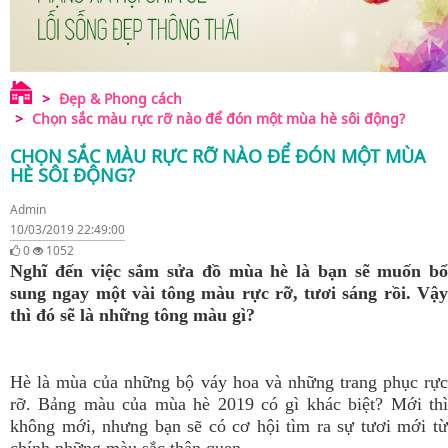
Đẹp & Phong cách
Chọn sắc màu rực rỡ nào để đón một mùa hè sôi động?
CHỌN SẮC MÀU RỰC RỠ NÀO ĐỂ ĐÓN MỘT MÙA
HÈ SÔI ĐỘNG?
Admin
10/03/2019 22:49:00
0
1052
Nghĩ đến việc sắm sửa đồ mùa hè là bạn sẽ muốn bổ
sung ngay một vài tông màu rực rỡ, tươi sáng rồi. Vậy
thì đó sẽ là những tông màu gì?
Hè là mùa của những bộ váy hoa và những trang phục rực
rỡ. Bảng màu của mùa hè 2019 có gì khác biệt? Mới thì
không mới, nhưng bạn sẽ có cơ hội tìm ra sự tươi mới từ