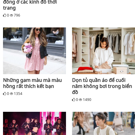
đông ở các kinh đô thời
trang
0
796
Những gam màu mà màu
Dọn tủ quần áo để cuối
hồng rất thích kết bạn
năm không bơi trong biển
đồ
0
1354
0
1490