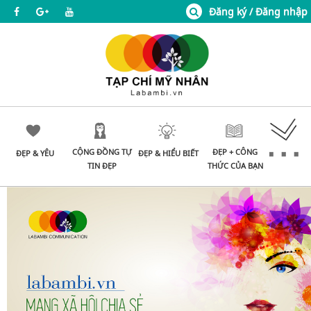
Đăng ký / Đăng nhập
CỘNG ĐỒNG TỰ
ĐẸP + CÔNG
ĐẸP & YÊU
ĐẸP & HIỂU BIẾT
TIN ĐẸP
THỨC CỦA BẠN