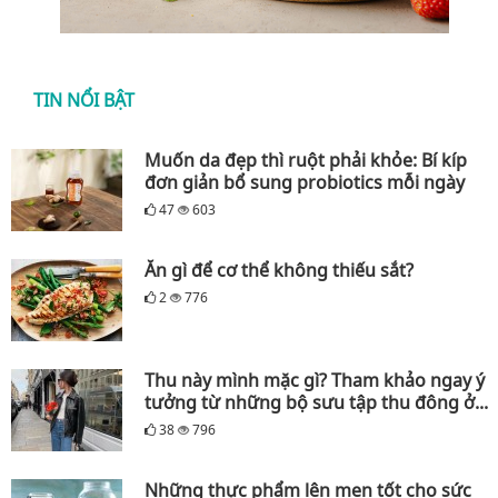
TIN NỔI BẬT
Muốn da đẹp thì ruột phải khỏe: Bí kíp
đơn giản bổ sung probiotics mỗi ngày
47
603
Ăn gì để cơ thể không thiếu sắt?
2
776
Thu này mình mặc gì? Tham khảo ngay ý
tưởng từ những bộ sưu tập thu đông ở...
38
796
Những thực phẩm lên men tốt cho sức