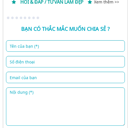
HỎI & ĐÁP / TƯ VẤN LÀM ĐẸP
Xem thêm >>
BẠN CÓ THẮC MẮC MUỐN CHIA SẺ ?