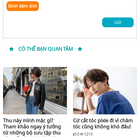
Đính kèm ảnh
Gửi
CÓ THỂ BẠN QUAN TÂM
Thu này mình mặc gì?
Cứ cắt tóc pixie đi vì chăm
Tham khảo ngay ý tưởng
tóc cũng không khó đâu!
từ những bộ sưu tập thu
0
1215