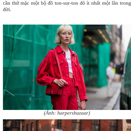
cần thử mặc một bộ đồ ton-sur-ton đỏ ít nhất một lần trong
đời.
(Ảnh: harpersbazaar)