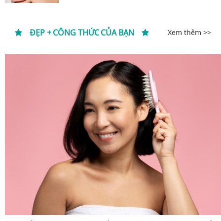
ĐẸP + CÔNG THỨC CỦA BẠN
Xem thêm >>