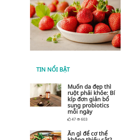
TIN NỔI BẬT
Muốn da đẹp thì
ruột phải khỏe: Bí
kíp đơn giản bổ
sung probiotics
mỗi ngày
47
603
Ăn gì để cơ thể
không thiếu sắt?