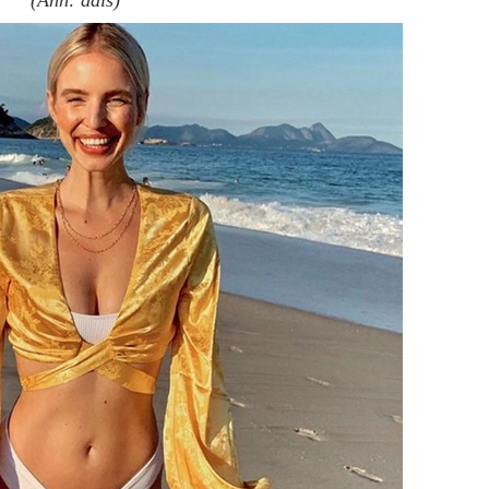
(Ảnh: adis)