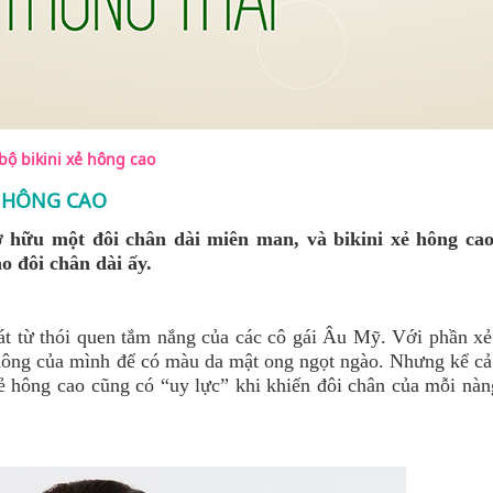
ộ bikini xẻ hông cao
Ẻ HÔNG CAO
 hữu một đôi chân dài miên man, và bikini xẻ hông cao
o đôi chân dài ấy.
hát từ thói quen tắm nắng của các cô gái Âu Mỹ. Với phần xẻ
 hông của mình để có màu da mật ong ngọt ngào. Nhưng kể cả
xẻ hông cao cũng có “uy lực” khi khiến đôi chân của mỗi nàn