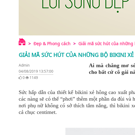
Đẹp & Phong cách
Giải mã sức hút của những b
GIẢI MÃ SỨC HÚT CỦA NHỮNG BỘ BIKINI X
Ai mà chẳng mơ sở
Admin
04/08/2019 13:57:00
cho bất cứ cô gái nà
0
1149
Sức hấp dẫn của thiết kế bikini xẻ hông cao xuất p
các nàng sẽ có thể “phơi” thêm một phần da đùi và
nơi phụ nữ không có sở thích tắm nắng, thì bikini 
cả chục centimet.