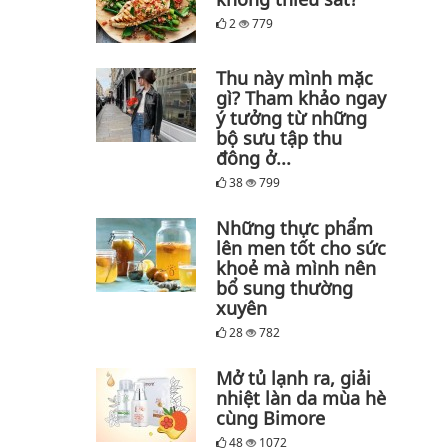
2
779
Thu này mình mặc
gì? Tham khảo ngay
ý tưởng từ những
bộ sưu tập thu
đông ở...
38
799
Những thực phẩm
lên men tốt cho sức
khoẻ mà mình nên
bổ sung thường
xuyên
28
782
Mở tủ lạnh ra, giải
nhiệt làn da mùa hè
cùng Bimore
48
1072