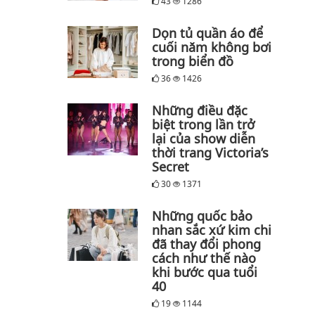
43
1286
Dọn tủ quần áo để
cuối năm không bơi
trong biển đồ
36
1426
Những điều đặc
biệt trong lần trở
lại của show diễn
thời trang Victoria’s
Secret
30
1371
Những quốc bảo
nhan sắc xứ kim chi
đã thay đổi phong
cách như thế nào
khi bước qua tuổi
40
19
1144