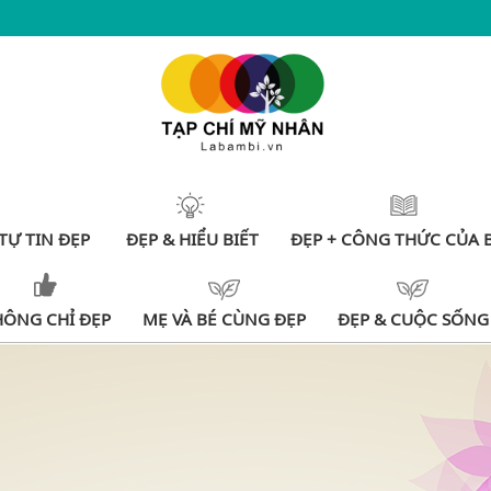
TỰ TIN ĐẸP
ĐẸP & HIỂU BIẾT
ĐẸP + CÔNG THỨC CỦA 
HÔNG CHỈ ĐẸP
MẸ VÀ BÉ CÙNG ĐẸP
ĐẸP & CUỘC SỐNG