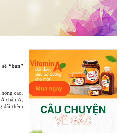
 sẽ “ban”
 hông cao,
 ở châu Á,
g dài thêm