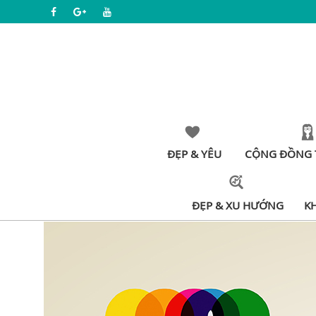
ĐẸP & YÊU
CỘNG ĐỒNG 
ĐẸP & XU HƯỚNG
K