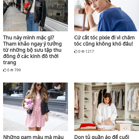
Thu này mình mặc gì?
Cứ cắt tóc pixie đi vì chăm
Tham khảo ngay ý tưởng
tóc cũng không khó đâu!
từ những bộ sưu tập thu
0
1217
đông ở các kinh đô thời
trang
0
799
Những gam màu mà màu
Dọn tủ quần áo để cuối