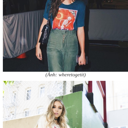
(Ảnh: wheretogetit)