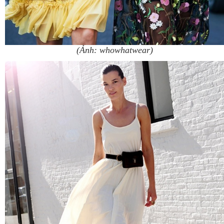
(Ảnh: whowhatwear)