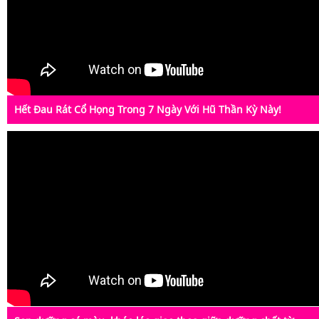
Hết Đau Rát Cổ Họng Trong 7 Ngày Với Hũ Thần Kỳ Này!