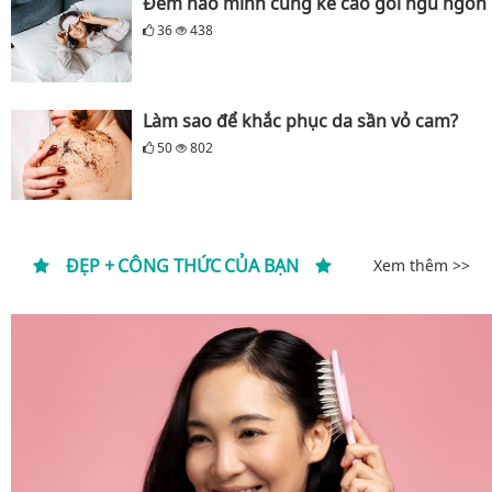
Đêm nào mình cũng kê cao gối ngủ ngon
36
438
Làm sao để khắc phục da sần vỏ cam?
50
802
ĐẸP + CÔNG THỨC CỦA BẠN
Xem thêm >>