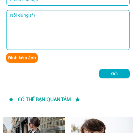
Đính kèm ảnh
Gửi
CÓ THỂ BẠN QUAN TÂM