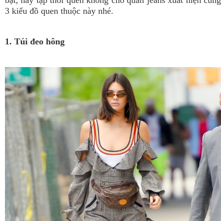
bật, hãy tập thói quen không cho quần jeans xuất hiện cùng
3 kiểu đồ quen thuộc này nhé.
1. Túi đeo hông