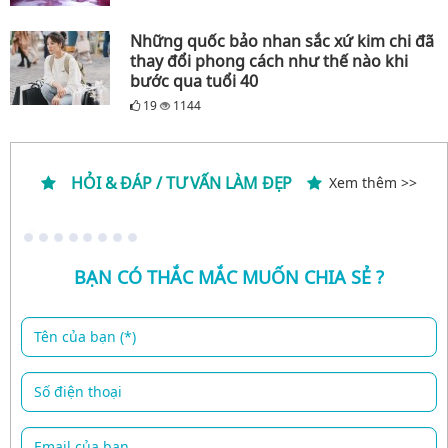
Những quốc bảo nhan sắc xứ kim chi đã
thay đổi phong cách như thế nào khi
bước qua tuổi 40
19
1144
HỎI & ĐÁP / TƯ VẤN LÀM ĐẸP
Xem thêm >>
BẠN CÓ THẮC MẮC MUỐN CHIA SẺ ?