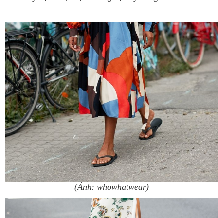
(Ảnh: whowhatwear)