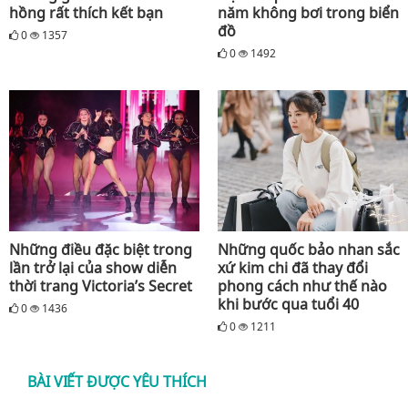
hồng rất thích kết bạn
năm không bơi trong biển
đồ
0
1357
0
1492
Những điều đặc biệt trong
Những quốc bảo nhan sắc
lần trở lại của show diễn
xứ kim chi đã thay đổi
thời trang Victoria’s Secret
phong cách như thế nào
khi bước qua tuổi 40
0
1436
0
1211
BÀI VIẾT ĐƯỢC YÊU THÍCH