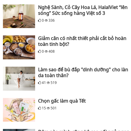
Nghệ Sành, Cỏ Cây Hoa Lá, HalalViet “lên
sóng” Sức sống hàng Việt số 3
0
336
Giảm cân có nhất thiết phải cắt bỏ hoàn
toàn tinh bột?
0
408
Làm sao để bù đắp "dinh dưỡng" cho làn
da toàn thân?
41
519
Chọn gấc làm quà Tết
15
501