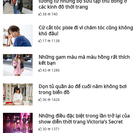
tưởng từ những bộ sưu tập thu đông ở
các kinh đô thời trang
38
740
Cứ cắt tóc pixie đi vì chăm tóc cũng không
khó đâu!
17
1138
Những gam màu mà màu hồng rất thích
kết bạn
43
1286
Dọn tủ quần áo để cuối năm không bơi
trong biển đồ
36
1426
Những điều đặc biệt trong lần trở lại của
show diễn thời trang Victoria’s Secret
30
1371