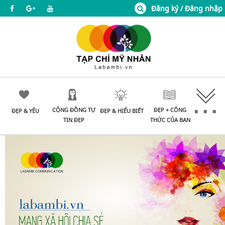
Đăng ký / Đăng nhập
CỘNG ĐỒNG TỰ
ĐẸP + CÔNG
ĐẸP & YÊU
ĐẸP & HIỂU BIẾT
TIN ĐẸP
THỨC CỦA BẠN