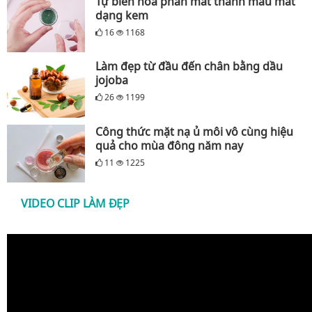
Tự biến hóa phấn mắt thành màu mắt
dạng kem
16
1168
Làm đẹp từ đầu đến chân bằng dầu
jojoba
26
1199
Công thức mặt nạ ủ môi vô cùng hiệu
quả cho mùa đông năm nay
11
1225
VIDEO CLIP LÀM ĐẸP