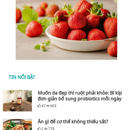
TIN NỔI BẬT
Muốn da đẹp thì ruột phải khỏe: Bí kíp
đơn giản bổ sung probiotics mỗi ngày
47
603
Ăn gì để cơ thể không thiếu sắt?
2
779