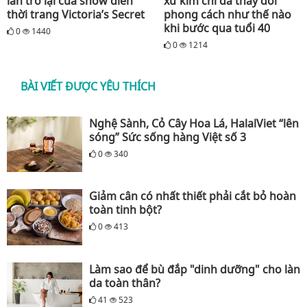
lần trở lại của show diễn
xứ kim chi đã thay đổi
thời trang Victoria’s Secret
phong cách như thế nào
khi bước qua tuổi 40
0
1440
0
1214
BÀI VIẾT ĐƯỢC YÊU THÍCH
Nghệ Sành, Cỏ Cây Hoa Lá, HalalViet “lên
sóng” Sức sống hàng Việt số 3
0
340
Giảm cân có nhất thiết phải cắt bỏ hoàn
toàn tinh bột?
0
413
Làm sao để bù đắp "dinh dưỡng" cho làn
da toàn thân?
41
523