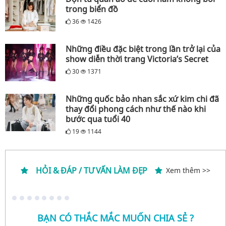
trong biển đồ
36
1426
Những điều đặc biệt trong lần trở lại của
show diễn thời trang Victoria’s Secret
30
1371
Những quốc bảo nhan sắc xứ kim chi đã
thay đổi phong cách như thế nào khi
bước qua tuổi 40
19
1144
HỎI & ĐÁP / TƯ VẤN LÀM ĐẸP
Xem thêm >>
BẠN CÓ THẮC MẮC MUỐN CHIA SẺ ?