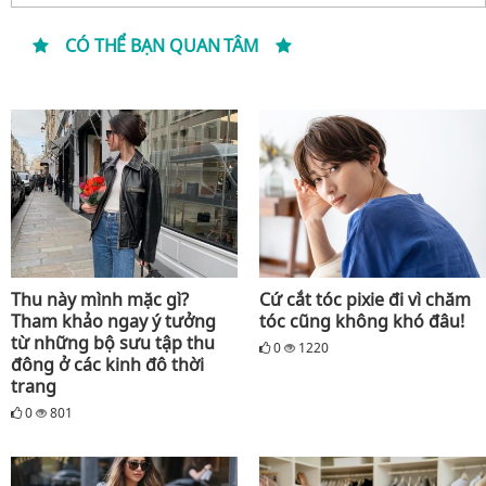
CÓ THỂ BẠN QUAN TÂM
Thu này mình mặc gì?
Cứ cắt tóc pixie đi vì chăm
Tham khảo ngay ý tưởng
tóc cũng không khó đâu!
từ những bộ sưu tập thu
0
1220
đông ở các kinh đô thời
trang
0
801