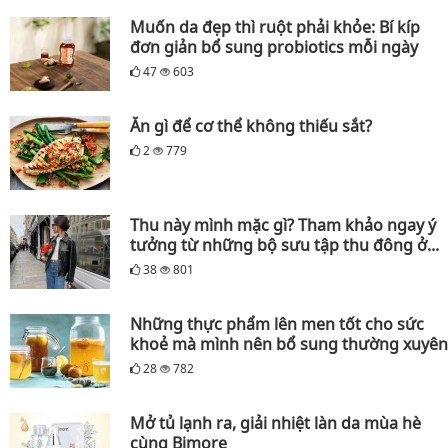
Muốn da đẹp thì ruột phải khỏe: Bí kíp
đơn giản bổ sung probiotics mỗi ngày
47
603
Ăn gì để cơ thể không thiếu sắt?
2
779
Thu này mình mặc gì? Tham khảo ngay ý
tưởng từ những bộ sưu tập thu đông ở...
38
801
Những thực phẩm lên men tốt cho sức
khoẻ mà mình nên bổ sung thường xuyên
28
782
Mở tủ lạnh ra, giải nhiệt làn da mùa hè
cùng Bimore