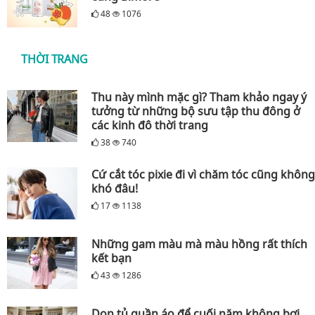
48
1076
THỜI TRANG
Thu này mình mặc gì? Tham khảo ngay ý
tưởng từ những bộ sưu tập thu đông ở
các kinh đô thời trang
38
740
Cứ cắt tóc pixie đi vì chăm tóc cũng không
khó đâu!
17
1138
Những gam màu mà màu hồng rất thích
kết bạn
43
1286
Dọn tủ quần áo để cuối năm không bơi