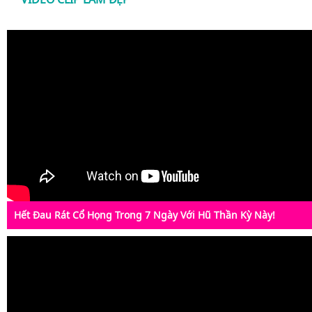
Hết Đau Rát Cổ Họng Trong 7 Ngày Với Hũ Thần Kỳ Này!