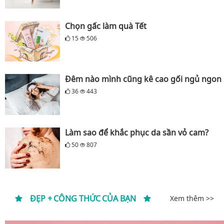
Chọn gấc làm quà Tết
15
506
Đêm nào mình cũng kê cao gối ngủ ngon
36
443
Làm sao để khắc phục da sần vỏ cam?
50
807
ĐẸP + CÔNG THỨC CỦA BẠN
Xem thêm >>