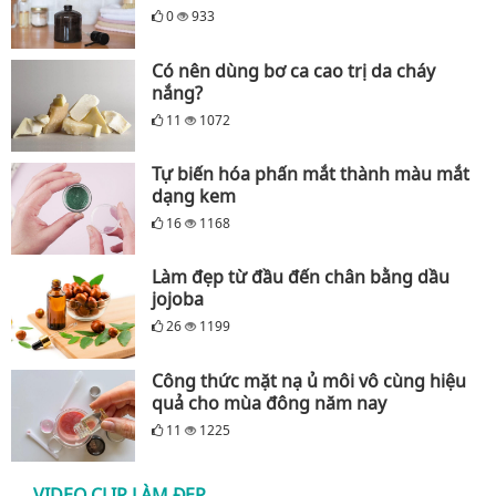
0
933
Có nên dùng bơ ca cao trị da cháy
nắng?
11
1072
Tự biến hóa phấn mắt thành màu mắt
dạng kem
16
1168
Làm đẹp từ đầu đến chân bằng dầu
jojoba
26
1199
Công thức mặt nạ ủ môi vô cùng hiệu
quả cho mùa đông năm nay
11
1225
VIDEO CLIP LÀM ĐẸP