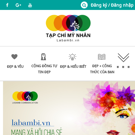
Đăng ký / Đăng nhập
CỘNG ĐỒNG TỰ
ĐẸP + CÔNG
ĐẸP & YÊU
ĐẸP & HIỂU BIẾT
TIN ĐẸP
THỨC CỦA BẠN