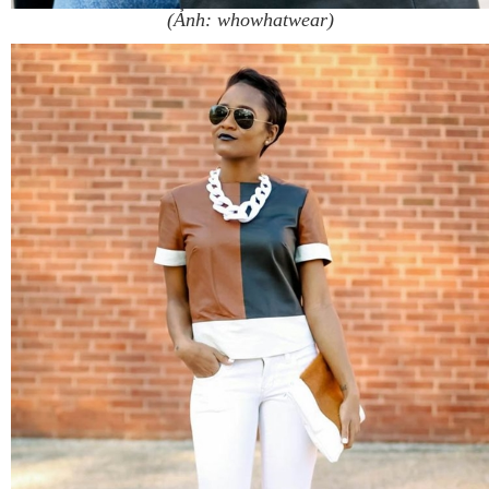
(Ảnh: whowhatwear)