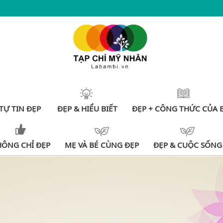
TỰ TIN ĐẸP
ĐẸP & HIỂU BIẾT
ĐẸP + CÔNG THỨC CỦA 
HÔNG CHỈ ĐẸP
MẸ VÀ BÉ CÙNG ĐẸP
ĐẸP & CUỘC SỐNG