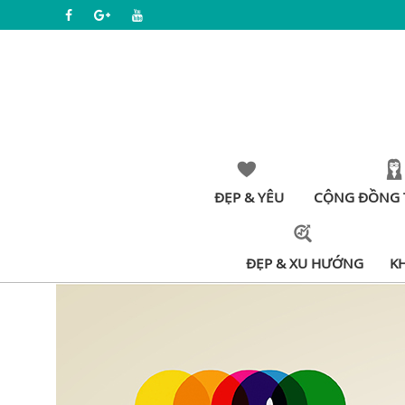
ĐẸP & YÊU
CỘNG ĐỒNG 
ĐẸP & XU HƯỚNG
K