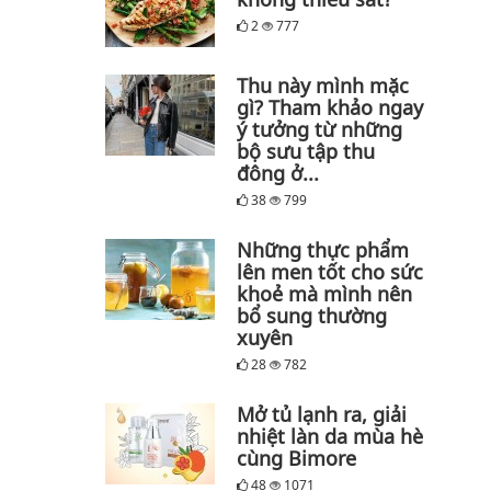
2
777
Thu này mình mặc
gì? Tham khảo ngay
ý tưởng từ những
bộ sưu tập thu
đông ở...
38
799
Những thực phẩm
lên men tốt cho sức
khoẻ mà mình nên
bổ sung thường
xuyên
28
782
Mở tủ lạnh ra, giải
nhiệt làn da mùa hè
cùng Bimore
48
1071