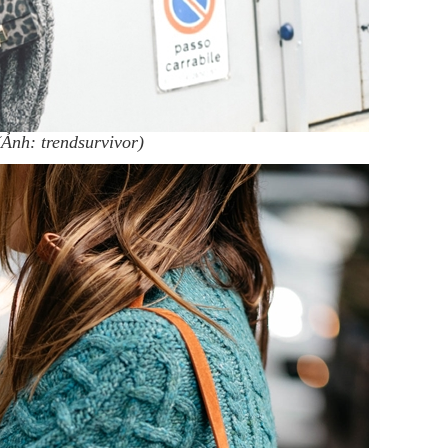
(Ảnh: trendsurvivor)