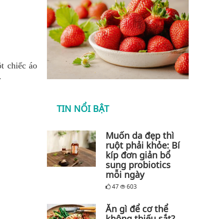
t chiếc áo
p.
TIN NỔI BẬT
Muốn da đẹp thì
ruột phải khỏe: Bí
kíp đơn giản bổ
sung probiotics
mỗi ngày
47
603
Ăn gì để cơ thể
không thiếu sắt?