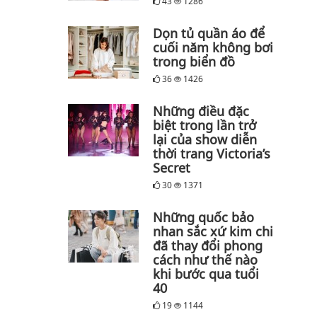
43
1286
Dọn tủ quần áo để
cuối năm không bơi
trong biển đồ
36
1426
Những điều đặc
biệt trong lần trở
lại của show diễn
thời trang Victoria’s
Secret
30
1371
Những quốc bảo
nhan sắc xứ kim chi
đã thay đổi phong
cách như thế nào
khi bước qua tuổi
40
19
1144