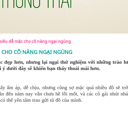
iêu dễ mặc cho cô nàng ngại ngùng
 CHO CÔ NÀNG NGẠI NGÙNG
 đẹp hơn, nhưng lại ngại thử nghiệm với những trào lư
 ý dưới đây sẽ khiến bạn thấy thoải mái hơn.
y ấm áp, dễ chịu, nhưng cũng sợ mặc quá nhiều đồ sẽ tr
n đến năm nay vẫn chưa hề lỗi mốt, và các cô gái nhút nhá
có thể yên tâm trao gửi tủ đồ của mình.