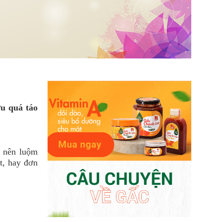
u quá táo
ở nên luộm
t, hay đơn