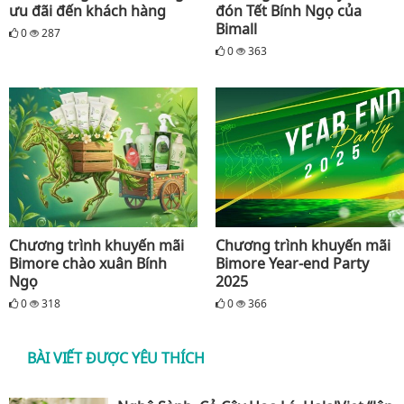
ưu đãi đến khách hàng
đón Tết Bính Ngọ của
Bimall
0
287
0
363
Chương trình khuyến mãi
Chương trình khuyến mãi
Bimore chào xuân Bính
Bimore Year-end Party
Ngọ
2025
0
318
0
366
BÀI VIẾT ĐƯỢC YÊU THÍCH