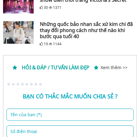
30
1371
Những quốc bảo nhan sắc xứ kim chi đã
thay đổi phong cách như thế nào khi
bước qua tuổi 40
19
1144
HỎI & ĐÁP / TƯ VẤN LÀM ĐẸP
Xem thêm >>
BẠN CÓ THẮC MẮC MUỐN CHIA SẺ ?