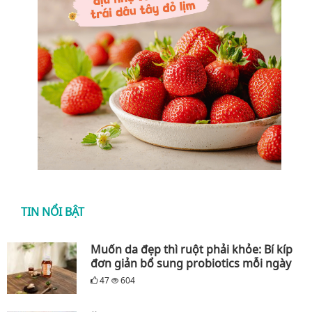
TIN NỔI BẬT
Muốn da đẹp thì ruột phải khỏe: Bí kíp
đơn giản bổ sung probiotics mỗi ngày
47
604