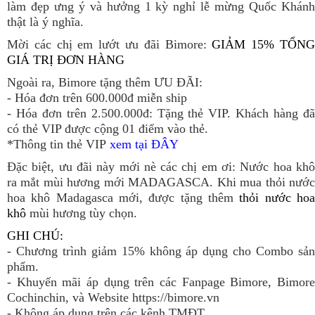
làm đẹp ưng ý và hưởng 1 kỳ nghỉ lễ mừng Quốc Khánh
thật là ý nghĩa.
Mời các chị em lướt ưu đãi Bimore:
GIẢM 15% TỔN
GIÁ TRỊ ĐƠN HÀNG
Ngoài ra, Bimore tặng thêm ƯU ĐÃI:
- Hóa đơn trên 600.000đ miễn ship
- Hóa đơn trên 2.500.000đ: Tặng thẻ VIP. Khách hàng đã
có thẻ VIP được cộng 01 điểm vào thẻ.
*Thông tin thẻ VIP
xem tại ĐÂY
Đặc biệt, ưu đãi này mới nè các chị em ơi: Nước hoa khô
ra mắt mùi hương mới MADAGASCA. Khi mua thỏi nước
hoa khô Madagasca mới, được tặng thêm
thỏi nước ho
khô
mùi hương tùy chọn.
GHI CHÚ:
- Chương trình giảm 15% không áp dụng cho Combo sản
phẩm.
- Khuyến mãi áp dụng trên các Fanpage Bimore, Bimore
Cochinchin, và Website https://bimore.vn
- Không áp dụng trên các kênh TMĐT