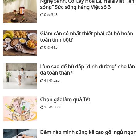
Nghệ Sành, Cỏ Cây Hoa Lá, HalalViet “lên
sóng” Sức sống hàng Việt số 3
0
343
Giảm cân có nhất thiết phải cắt bỏ hoàn
toàn tinh bột?
0
415
Làm sao để bù đắp "dinh dưỡng" cho làn
da toàn thân?
41
523
Chọn gấc làm quà Tết
15
506
Đêm nào mình cũng kê cao gối ngủ ngon