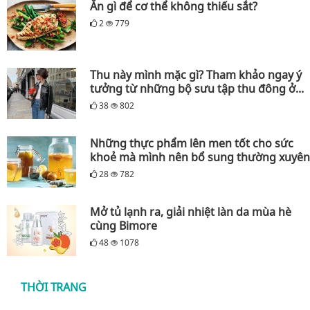
Ăn gì để cơ thể không thiếu sắt?
2
779
Thu này mình mặc gì? Tham khảo ngay ý
tưởng từ những bộ sưu tập thu đông ở...
38
802
Những thực phẩm lên men tốt cho sức
khoẻ mà mình nên bổ sung thường xuyên
28
782
Mở tủ lạnh ra, giải nhiệt làn da mùa hè
cùng Bimore
48
1078
THỜI TRANG