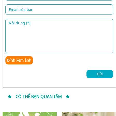
Đính kèm ảnh
Gửi
CÓ THỂ BẠN QUAN TÂM