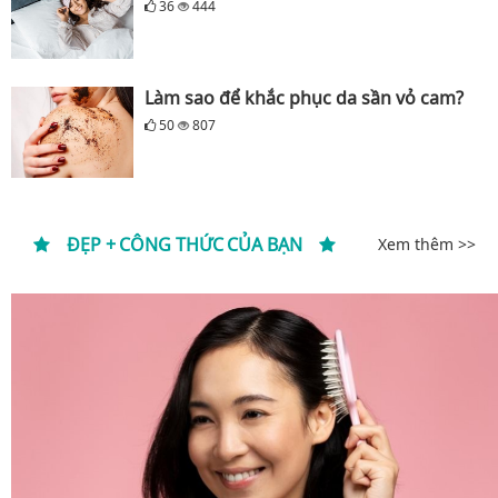
36
444
Làm sao để khắc phục da sần vỏ cam?
50
807
ĐẸP + CÔNG THỨC CỦA BẠN
Xem thêm >>