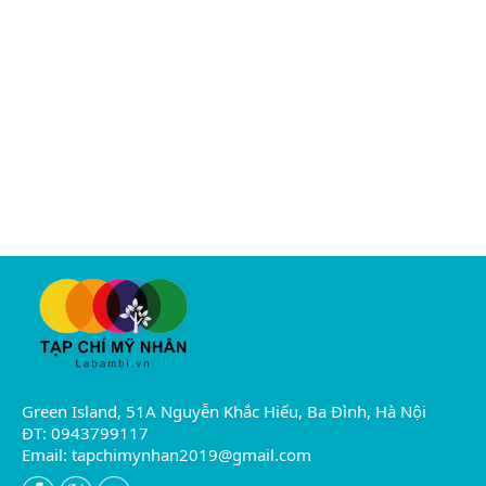
Green Island, 51A Nguyễn Khắc Hiếu, Ba Đình, Hà Nội
ĐT: 0943799117
Email:
tapchimynhan2019@gmail.com