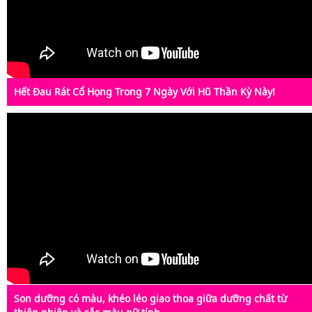
Hết Đau Rát Cổ Họng Trong 7 Ngày Với Hũ Thần Kỳ Này!
Son dưỡng có màu, khéo léo giao thoa giữa dưỡng chất từ