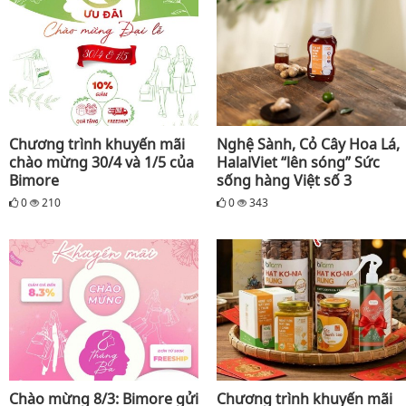
Chương trình khuyến mãi
Nghệ Sành, Cỏ Cây Hoa Lá,
chào mừng 30/4 và 1/5 của
HalalViet “lên sóng” Sức
Bimore
sống hàng Việt số 3
0
210
0
343
Chào mừng 8/3: Bimore gửi
Chương trình khuyến mãi