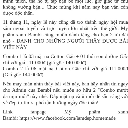
mình thích, tha hồ tụ tập bạn bè mọi lúc, giờ giấc tự chủ
không vướng bận... Chúc mừng khi năm nay bạn vẫn còn
được độc thân.
11 tháng 11, ngày lễ này cũng đã trở thành ngày hội mua
sắm ngoại tuyến và trực tuyến lớn nhất trên thế giới. Mỹ
phẩm xanh Bambi cũng muốn dành tặng cho bạn 2 ưu đãi
nhỏ - DÀNH CHO NHỮNG NGƯỜI THẤY ĐƯỢC BÀI
VIẾT NÀY!
Combo 1 là 03 mặt nạ Cotton Gấc + 01 thỏi son dưỡng Gấc
chỉ với giá 111.000đ (giá gốc 140.000đ)
Combo 2 là 06 mặt nạ Cotton Gấc chỉ với giá 111.000đ
(Giá gốc 144.000đ)
Nếu may mắn nhìn thấy bài viết này, bạn hãy nhắn tin ngay
cho Admin của Bambi nếu muốn sở hữu 2 "Combo mướt
da mịn môi" này nhé. Đắp mặt nạ và ủ môi để sẵn sàng với
vẻ đẹp tự tin ra phố tận hưởng ngày độc thân!
Link fanpage Mỹ phẩm xanh
Bambi:
https://www.facebook.com/lamdep.homemade