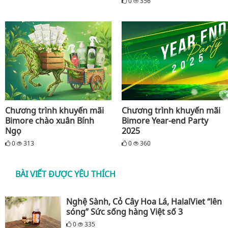
0
356
Chương trình khuyến mãi
Chương trình khuyến mãi
Bimore chào xuân Bính
Bimore Year-end Party
Ngọ
2025
0
313
0
360
BÀI VIẾT ĐƯỢC YÊU THÍCH
Nghệ Sành, Cỏ Cây Hoa Lá, HalalViet “lên
sóng” Sức sống hàng Việt số 3
0
335