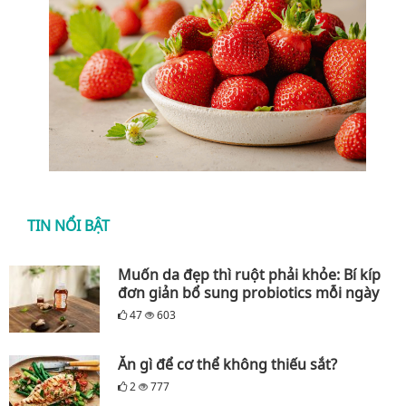
TIN NỔI BẬT
Muốn da đẹp thì ruột phải khỏe: Bí kíp
đơn giản bổ sung probiotics mỗi ngày
47
603
Ăn gì để cơ thể không thiếu sắt?
2
777