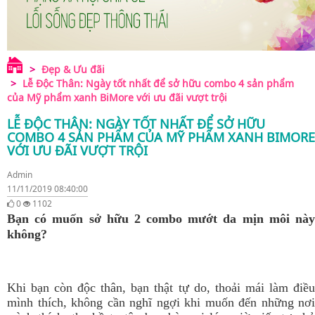
Đẹp & Ưu đãi
Lễ Độc Thân: Ngày tốt nhất để sở hữu combo 4 sản phẩm
của Mỹ phẩm xanh BiMore với ưu đãi vượt trội
LỄ ĐỘC THÂN: NGÀY TỐT NHẤT ĐỂ SỞ HỮU
COMBO 4 SẢN PHẨM CỦA MỸ PHẨM XANH BIMORE
VỚI ƯU ĐÃI VƯỢT TRỘI
Admin
11/11/2019 08:40:00
0
1102
Bạn có muốn sở hữu 2 combo mướt da mịn môi này
không?
Khi bạn còn độc thân, bạn thật tự do, thoải mái làm điều
mình thích, không cần nghĩ ngợi khi muốn đến những nơi