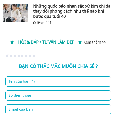
Những quốc bảo nhan sắc xứ kim chi đã
thay đổi phong cách như thế nào khi
bước qua tuổi 40
19
1144
HỎI & ĐÁP / TƯ VẤN LÀM ĐẸP
Xem thêm >>
BẠN CÓ THẮC MẮC MUỐN CHIA SẺ ?