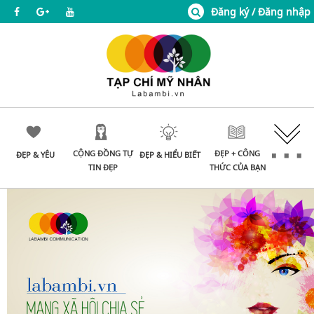
Đăng ký / Đăng nhập
CỘNG ĐỒNG TỰ
ĐẸP + CÔNG
ĐẸP & YÊU
ĐẸP & HIỂU BIẾT
TIN ĐẸP
THỨC CỦA BẠN