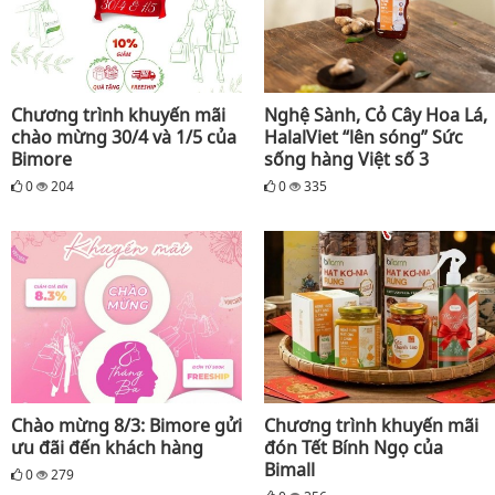
Chương trình khuyến mãi
Nghệ Sành, Cỏ Cây Hoa Lá,
chào mừng 30/4 và 1/5 của
HalalViet “lên sóng” Sức
Bimore
sống hàng Việt số 3
0
204
0
335
Chào mừng 8/3: Bimore gửi
Chương trình khuyến mãi
ưu đãi đến khách hàng
đón Tết Bính Ngọ của
Bimall
0
279