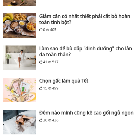
Giảm cân có nhất thiết phải cắt bỏ hoàn
toàn tinh bột?
0
405
Làm sao để bù đắp "dinh dưỡng" cho làn
da toàn thân?
41
517
Chọn gấc làm quà Tết
15
499
Đêm nào mình cũng kê cao gối ngủ ngon
36
436