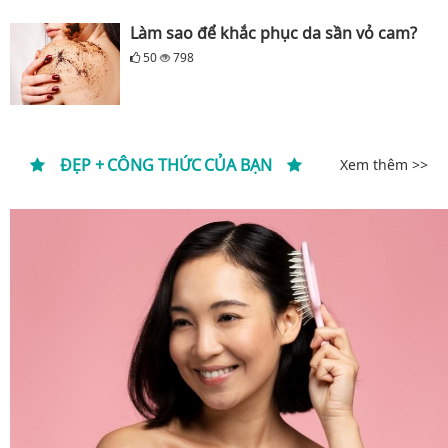
Làm sao để khắc phục da sần vỏ cam?
50
798
ĐẸP + CÔNG THỨC CỦA BẠN
Xem thêm >>