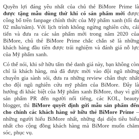
Quyền lợi đáng yêu nhất của chủ thẻ BiMore Prime là
được tặng mẫu dùng thử khi có sản phẩm mới
đượ
công bố trên fanpage chính thức của Mỹ phẩm xanh (tối đa
02 mẫu/năm). Với lịch trình không ngừng nghiên cứu, cải
tiến và đưa ra các sản phẩm mới trong năm 2020 của
BiMore, chủ thẻ BiMore Prime chắc chắn sẽ là những
khách hàng đầu tiên được trải nghiệm và đánh giá nỗ lực
của Mỹ phẩm xanh.
Có thể nói, khi sở hữu tấm thẻ danh giá này, bạn không còn
chỉ là khách hàng, mà đã được mời vào đội ngũ những
chuyên gia sành sỏi, đưa ra những review chân thực nhất
cho đội ngũ nghiên cứu mỹ phẩm của BiMore. Đây là
hướng đi khác biệt của Mỹ phẩm xanh BiMore, thay vì gửi
sản phẩm PR đến người nổi tiếng, các KOL, beauty
blogger, thì
BiMore quyết định gửi mẫu sản phẩm đế
cho chính các khách hàng sở hữu thẻ BiMore Prime
những người hiểu BiMore nhất, những đại diện tiêu biểu
nhất cho cộng đồng khách hàng mà BiMore muốn chăm
sóc, phục vụ.