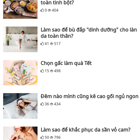
toàn tinh bột?
0
404
Làm sao để bù đắp "dinh dưỡng" cho làn
da toàn thân?
41
517
Chọn gấc làm quà Tết
15
498
Đêm nào mình cũng kê cao gối ngủ ngon
36
434
Làm sao để khắc phục da sần vỏ cam?
50
796