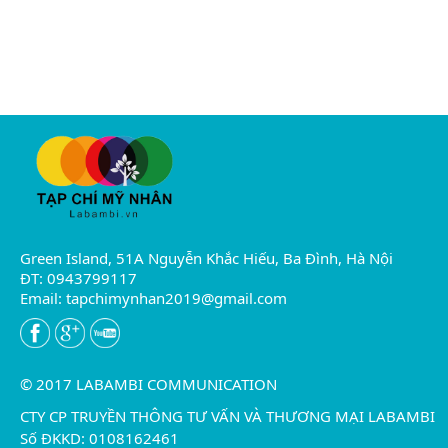
Green Island, 51A Nguyễn Khắc Hiếu, Ba Đình, Hà Nội
ĐT: 0943799117
Email:
tapchimynhan2019@gmail.com
© 2017 LABAMBI COMMUNICATION
CTY CP TRUYỀN THÔNG TƯ VẤN VÀ THƯƠNG MẠI LABAMBI
Số ĐKKD: 0108162461