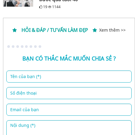
19
1144
HỎI & ĐÁP / TƯ VẤN LÀM ĐẸP
Xem thêm >>
BẠN CÓ THẮC MẮC MUỐN CHIA SẺ ?