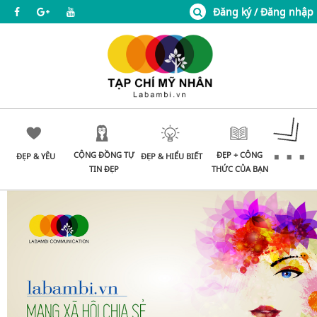
Đăng ký / Đăng nhập
CỘNG ĐỒNG TỰ
ĐẸP + CÔNG
ĐẸP & YÊU
ĐẸP & HIỂU BIẾT
TIN ĐẸP
THỨC CỦA BẠN