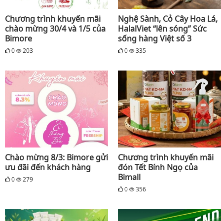
Chương trình khuyến mãi
Nghệ Sành, Cỏ Cây Hoa Lá,
chào mừng 30/4 và 1/5 của
HalalViet “lên sóng” Sức
Bimore
sống hàng Việt số 3
0
203
0
335
Chào mừng 8/3: Bimore gửi
Chương trình khuyến mãi
ưu đãi đến khách hàng
đón Tết Bính Ngọ của
Bimall
0
279
0
356