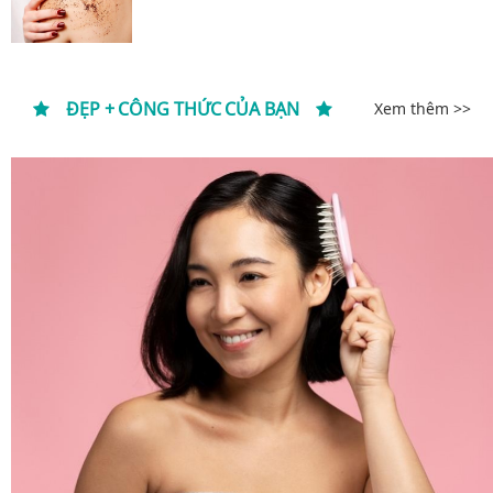
ĐẸP + CÔNG THỨC CỦA BẠN
Xem thêm >>