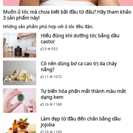
Muốn ủ tóc mà chưa biết bắt đầu từ đâu? Hãy tham khảo
3 sản phẩm này!
Những sản phẩm phù hợp với ủ tóc đều đặn.
Hiểu đúng khi dưỡng tóc bằng dầu
castor
0
933
Có nên dùng bơ ca cao trị da cháy
nắng?
11
1072
Tự biến hóa phấn mắt thành màu mắt
dạng kem
16
1168
Làm đẹp từ đầu đến chân bằng dầu
jojoba
26
1199