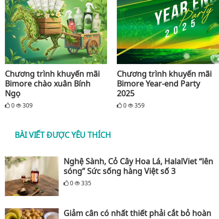
Chương trình khuyến mãi
Chương trình khuyến mãi
Bimore chào xuân Bính
Bimore Year-end Party
Ngọ
2025
0
309
0
359
BÀI VIẾT ĐƯỢC YÊU THÍCH
Nghệ Sành, Cỏ Cây Hoa Lá, HalalViet “lên
sóng” Sức sống hàng Việt số 3
0
335
Giảm cân có nhất thiết phải cắt bỏ hoàn