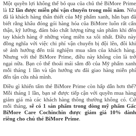
Một quyền lợi không thể bỏ qua của chủ thẻ BiMore Prime
là
12 lần được miễn phí vận chuyển trong mỗi năm
. Nế
đã là khách hàng thân thiết của Mỹ phẩm xanh, hẳn bạn đã
biết rằng khâu đóng gói hàng hóa của BiMore luôn rất cẩn
thận, kỹ lưỡng, đảm bảo chất lượng từng sản phẩm khi đến
tay khách hàng ở những vùng miền xa xôi nhất. Điều này
đồng nghĩa với việc chi phí vận chuyển bị đội lên, đôi khi
sẽ ảnh hưởng đến trải nghiệm mua sắm của khách hàng.
Nhưng với thẻ BiMore Prime, điều này không còn là trở
ngại nữa. Bạn có thể thoải mái sắm đồ của Mỹ phẩm xanh
mỗi tháng 1 lần và tận hưởng ưu đãi giao hàng miễn phí
đến tận cửa nhà mình.
Điều gì khiến tấm thẻ BiMore Prime còn hấp dẫn hơn thế?
Mỗi tháng 1 lần, bạn sẽ được tiếp cận với quyền mua hàng
giảm giá mà các khách hàng thông thường không có
. C
mỗi tháng,
sẽ có 1 sản phẩm trong dòng mỹ phẩm Gấ
BiMore Care Cochinchin được giảm giá 10% dành
riêng cho chủ thẻ BiMore Prime
.