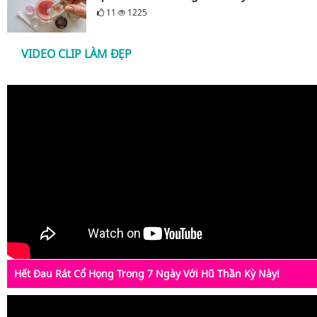
11
1225
VIDEO CLIP LÀM ĐẸP
Hết Đau Rát Cổ Họng Trong 7 Ngày Với Hũ Thần Kỳ Này!