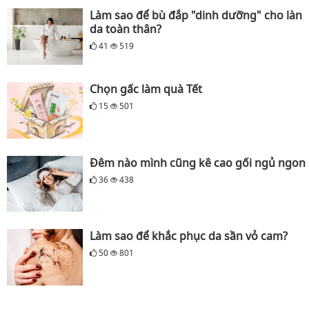
Làm sao để bù đắp "dinh dưỡng" cho làn
da toàn thân?
41
519
Chọn gấc làm quà Tết
15
501
Đêm nào mình cũng kê cao gối ngủ ngon
36
438
Làm sao để khắc phục da sần vỏ cam?
50
801