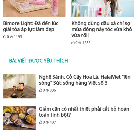
Bimore Light: Đã đến lúc
Không dùng dầu xả chỉ sợ
giải tỏa áp lực làm đẹp
mùa đông này tóc vừa khô
vừa rối!
0
1193
0
1235
BÀI VIẾT ĐƯỢC YÊU THÍCH
Nghệ Sành, Cỏ Cây Hoa Lá, HalalViet “lên
sóng” Sức sống hàng Việt số 3
0
336
Giảm cân có nhất thiết phải cắt bỏ hoàn
toàn tinh bột?
0
407