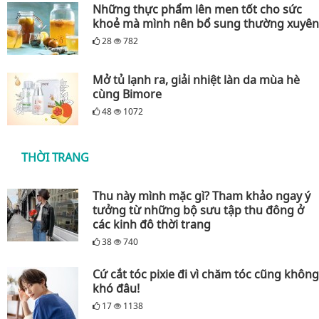
Những thực phẩm lên men tốt cho sức
khoẻ mà mình nên bổ sung thường xuyên
28
782
Mở tủ lạnh ra, giải nhiệt làn da mùa hè
cùng Bimore
48
1072
THỜI TRANG
Thu này mình mặc gì? Tham khảo ngay ý
tưởng từ những bộ sưu tập thu đông ở
các kinh đô thời trang
38
740
Cứ cắt tóc pixie đi vì chăm tóc cũng không
khó đâu!
17
1138