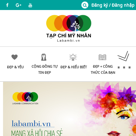
Đăng ký / Đăng nhập
CỘNG ĐỒNG TỰ
ĐẸP + CÔNG
ĐẸP & YÊU
ĐẸP & HIỂU BIẾT
TIN ĐẸP
THỨC CỦA BẠN