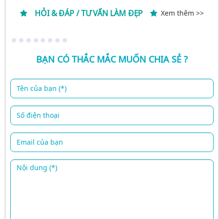
HỎI & ĐÁP / TƯ VẤN LÀM ĐẸP
Xem thêm >>
BẠN CÓ THẮC MẮC MUỐN CHIA SẺ ?