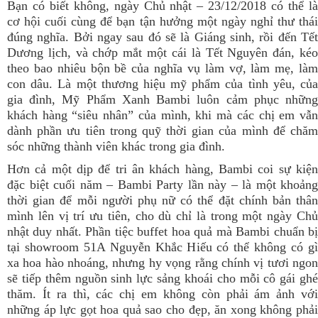
Bạn có biết không, ngày Chủ nhật – 23/12/2018 có thể là
cơ hội cuối cùng để bạn tận hưởng một ngày nghỉ thư thái
đúng nghĩa. Bởi ngay sau đó sẽ là Giáng sinh, rồi đến Tết
Dương lịch, và chớp mắt một cái là Tết Nguyên đán, kéo
theo bao nhiêu bộn bề của nghĩa vụ làm vợ, làm mẹ, làm
con dâu. Là một thương hiệu mỹ phẩm của tình yêu, của
gia đình, Mỹ Phẩm Xanh Bambi luôn cảm phục những
khách hàng “siêu nhân” của mình, khi mà các chị em vẫn
dành phần ưu tiên trong quỹ thời gian của mình để chăm
sóc những thành viên khác trong gia đình.
Hơn cả một dịp để tri ân khách hàng, Bambi coi sự kiện
đặc biệt cuối năm – Bambi Party lần này – là một khoảng
thời gian để mỗi người phụ nữ có thể đặt chính bản thân
mình lên vị trí ưu tiên, cho dù chỉ là trong một ngày Chủ
nhật duy nhất. Phần tiệc buffet hoa quả mà Bambi chuẩn bị
tại showroom 51A Nguyễn Khắc Hiếu có thể không có gì
xa hoa hào nhoáng, nhưng hy vọng rằng chính vị tươi ngon
sẽ tiếp thêm nguồn sinh lực sảng khoái cho mỗi cô gái ghé
thăm. Ít ra thì, các chị em không còn phải ám ảnh với
những áp lực gọt hoa quả sao cho đẹp, ăn xong không phải