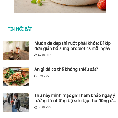
TIN NỔI BẬT
Muốn da đẹp thì ruột phải khỏe: Bí kíp
đơn giản bổ sung probiotics mỗi ngày
47
603
Ăn gì để cơ thể không thiếu sắt?
2
779
Thu này mình mặc gì? Tham khảo ngay ý
tưởng từ những bộ sưu tập thu đông ở...
38
799