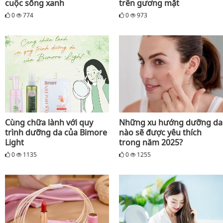
cuộc sống xanh
trên gương mặt
0
774
0
973
Cùng chữa lành với quy
Những xu hướng dưỡng da
trình dưỡng da của Bimore
nào sẽ được yêu thích
Light
trong năm 2025?
0
1135
0
1255