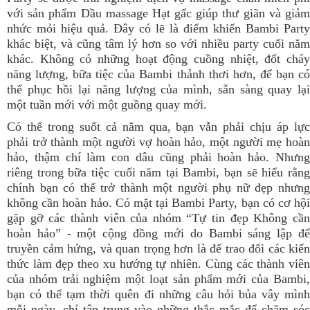
với sản phẩm Dầu massage Hạt gấc giúp thư giãn và giảm
nhức mỏi hiệu quả. Đây có lẽ là điểm khiến Bambi Party
khác biệt, và cũng tâm lý hơn so với nhiều party cuối năm
khác. Không có những hoạt động cuồng nhiệt, đốt cháy
năng lượng, bữa tiệc của Bambi thảnh thơi hơn, để bạn có
thể phục hồi lại năng lượng của mình, sẵn sàng quay lại
một tuần mới với một guồng quay mới.
Có thể trong suốt cả năm qua, bạn vẫn phải chịu áp lực
phải trở thành một người vợ hoàn hảo, một người mẹ hoàn
hảo, thậm chí làm con dâu cũng phải hoàn hảo. Nhưng
riêng trong bữa tiệc cuối năm tại Bambi, bạn sẽ hiểu rằng
chính bạn có thể trở thành một người phụ nữ đẹp nhưng
không cần hoàn hảo. Có mặt tại Bambi Party, bạn có cơ hội
gặp gỡ các thành viên của nhóm “Tự tin đẹp Không cần
hoàn hảo” - một cộng đồng mới do Bambi sáng lập để
truyền cảm hứng, và quan trọng hơn là để trao đổi các kiến
thức làm đẹp theo xu hướng tự nhiên. Cùng các thành viên
của nhóm trải nghiệm một loạt sản phẩm mới của Bambi,
bạn có thể tạm thời quên đi những câu hỏi bủa vây mình
mỗi ngày, chỉ tập trung vào những thắc mắc để chăm sóc