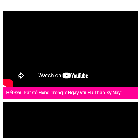
Hết Đau Rát Cổ Họng Trong 7 Ngày Với Hũ Thần Kỳ Này!