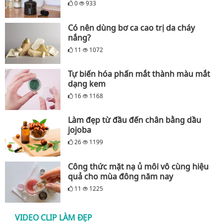
0
933
Có nên dùng bơ ca cao trị da cháy
nắng?
11
1072
Tự biến hóa phấn mắt thành màu mắt
dạng kem
16
1168
Làm đẹp từ đầu đến chân bằng dầu
jojoba
26
1199
Công thức mặt nạ ủ môi vô cùng hiệu
quả cho mùa đông năm nay
11
1225
VIDEO CLIP LÀM ĐẸP