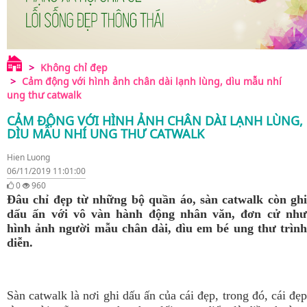
Không chỉ đẹp
Cảm động với hình ảnh chân dài lạnh lùng, dìu mẫu nhí
ung thư catwalk
CẢM ĐỘNG VỚI HÌNH ẢNH CHÂN DÀI LẠNH LÙNG,
DÌU MẪU NHÍ UNG THƯ CATWALK
Hien Luong
06/11/2019 11:01:00
0
960
Đâu chỉ đẹp từ những bộ quần áo, sàn catwalk còn ghi
dấu ấn với vô vàn hành động nhân văn, đơn cử như
hình ảnh người mẫu chân dài, dìu em bé ung thư trình
diễn.
Sàn catwalk là nơi ghi dấu ấn của cái đẹp, trong đó, cái đẹp