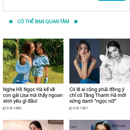
CÓ THỂ BẠN QUAN TÂM
Nghe Hồ Ngọc Hà kể về
Có lẽ ai cũng phải đồng ý
con gái Lisa mà thấy ngoan
chỉ có Tăng Thanh Hà mới
xinh yêu gì đâu!
xứng danh “ngọc nữ”
0
1480
0
1361