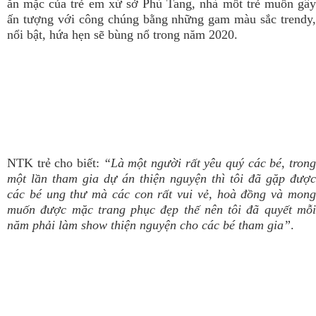
ăn mặc của trẻ em xứ sở Phù Tang, nhà mốt trẻ muốn gây
ấn tượng với công chúng bằng những gam màu sắc trendy,
nổi bật, hứa hẹn sẽ bùng nổ trong năm 2020.
NTK trẻ cho biết:
“Là một người rất yêu quý các bé, tron
một lần tham gia dự án thiện nguyện thì tôi đã gặp được
các bé ung thư mà các con rất vui vẻ, hoà đồng và mong
muốn được mặc trang phục đẹp thế nên tôi đã quyết mỗi
năm phải làm show thiện nguyện cho các bé tham gia”
.