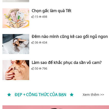
Chọn gấc làm quà Tết
15
498
Đêm nào mình cũng kê cao gối ngủ ngon
36
434
Làm sao để khắc phục da sần vỏ cam?
50
796
ĐẸP + CÔNG THỨC CỦA BẠN
Xem thêm >>