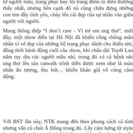
từ người mẫu, trang phục hay lối trang điểm là điều thường
thấy nhất, nhưng bên cạnh đó nó cũng chứa đựng những
con tim đầy tình yêu, cháy lên cái đẹp của sự nhân văn giữa
người với người.
Mang thông điệp “I don’t care - Vì trẻ em ung thư”, mới
đây, một show diễn tại Hà Nội đã khiến công chúng mãn
nhãn vì vẻ đẹp của những bộ trang phục dành cho thiếu nhi,
đồng thời hành động cuối của show, khi chân dài Tuyết Lan
nắm tay dìu các người mẫu nhí, trong đó có cả bệnh nhi
ung thư lên sàn catwalk trình diễn được xem như là màn
nhấn ấn tượng, thu hút… khiến khán giả vô cùng cảm
động.
Với BST lần này, NTK mang đến theo phong cách cá tính
nhưng vẫn có chút Á Đông trong đó. Lấy cảm hứng từ style