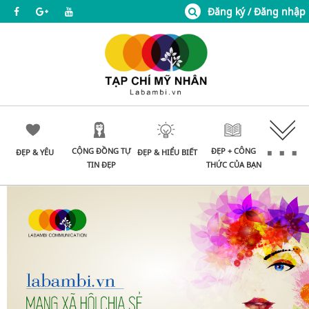
Đăng ký / Đăng nhập
CỘNG ĐỒNG TỰ
ĐẸP + CÔNG
ĐẸP & YÊU
ĐẸP & HIỂU BIẾT
TIN ĐẸP
THỨC CỦA BẠN