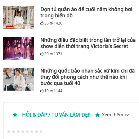
Dọn tủ quần áo để cuối năm không bơi
trong biển đồ
36
1426
Những điều đặc biệt trong lần trở lại của
show diễn thời trang Victoria’s Secret
30
1371
Những quốc bảo nhan sắc xứ kim chi đã
thay đổi phong cách như thế nào khi
bước qua tuổi 40
19
1144
HỎI & ĐÁP / TƯ VẤN LÀM ĐẸP
Xem thêm >>