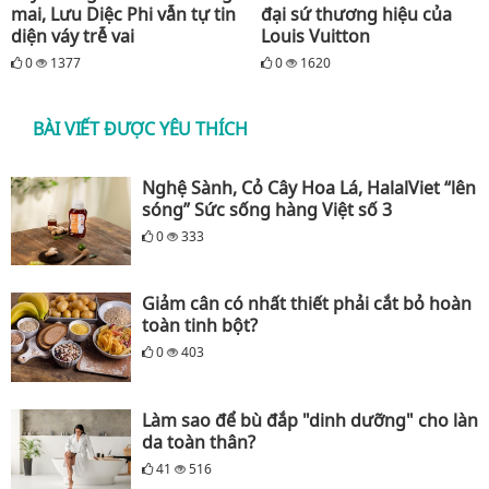
mai, Lưu Diệc Phi vẫn tự tin
đại sứ thương hiệu của
diện váy trễ vai
Louis Vuitton
0
1377
0
1620
BÀI VIẾT ĐƯỢC YÊU THÍCH
Nghệ Sành, Cỏ Cây Hoa Lá, HalalViet “lên
sóng” Sức sống hàng Việt số 3
0
333
Giảm cân có nhất thiết phải cắt bỏ hoàn
toàn tinh bột?
0
403
Làm sao để bù đắp "dinh dưỡng" cho làn
da toàn thân?
41
516