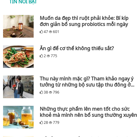
TIN NỔI BẬT
Muốn da đẹp thì ruột phải khỏe: Bí kíp
đơn giản bổ sung probiotics mỗi ngày
47
601
Ăn gì để cơ thể không thiếu sắt?
2
775
Thu này mình mặc gì? Tham khảo ngay ý
tưởng từ những bộ sưu tập thu đông ở...
38
796
Những thực phẩm lên men tốt cho sức
khoẻ mà mình nên bổ sung thường xuyên
28
779