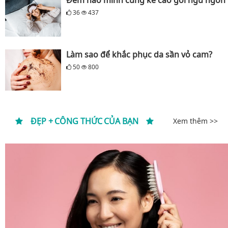
Đêm nào mình cũng kê cao gối ngủ ngon
36
437
Làm sao để khắc phục da sần vỏ cam?
50
800
ĐẸP + CÔNG THỨC CỦA BẠN
Xem thêm >>