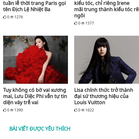
tuần lễ thời trang Paris gọi
kiểu tóc, chỉ riêng Irene
tên Địch Lệ Nhiệt Ba
mãi trung thành kiểu tóc rẽ
ngôi
0
1276
0
1577
Tuy không có bờ vai xương
Lisa chính thức trở thành
mai, Lưu Diệc Phi vẫn tự tin
đại sứ thương hiệu của
diện váy trễ vai
Louis Vuitton
0
1390
0
1622
BÀI VIẾT ĐƯỢC YÊU THÍCH