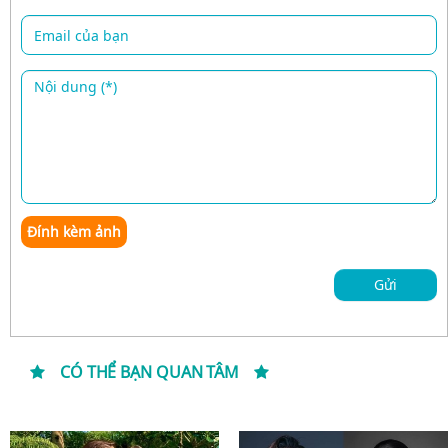
Đính kèm ảnh
Gửi
CÓ THỂ BẠN QUAN TÂM