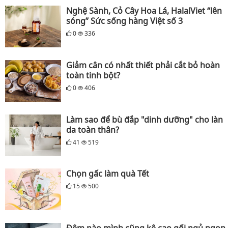
Nghệ Sành, Cỏ Cây Hoa Lá, HalalViet “lên
sóng” Sức sống hàng Việt số 3
0
336
Giảm cân có nhất thiết phải cắt bỏ hoàn
toàn tinh bột?
0
406
Làm sao để bù đắp "dinh dưỡng" cho làn
da toàn thân?
41
519
Chọn gấc làm quà Tết
15
500