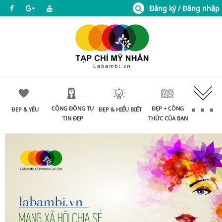
Đăng ký / Đăng nhập
CỘNG ĐỒNG TỰ
ĐẸP + CÔNG
ĐẸP & YÊU
ĐẸP & HIỂU BIẾT
TIN ĐẸP
THỨC CỦA BẠN