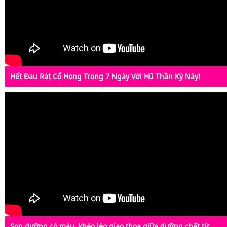
Hết Đau Rát Cổ Họng Trong 7 Ngày Với Hũ Thần Kỳ Này!
Son dưỡng có màu, khéo léo giao thoa giữa dưỡng chất từ