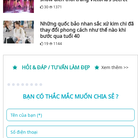
30
1371
Những quốc bảo nhan sắc xứ kim chi đã
thay đổi phong cách như thế nào khi
bước qua tuổi 40
19
1144
HỎI & ĐÁP / TƯ VẤN LÀM ĐẸP
Xem thêm >>
BẠN CÓ THẮC MẮC MUỐN CHIA SẺ ?