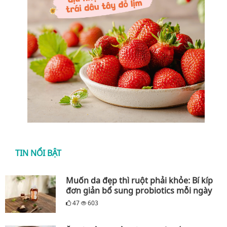
TIN NỔI BẬT
Muốn da đẹp thì ruột phải khỏe: Bí kíp
đơn giản bổ sung probiotics mỗi ngày
47
603