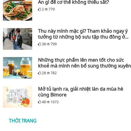
Ăn gì để cơ thể không thiếu sắt?
2
779
Thu này mình mặc gì? Tham khảo ngay ý
tưởng từ những bộ sưu tập thu đông ở...
38
799
Những thực phẩm lên men tốt cho sức
khoẻ mà mình nên bổ sung thường xuyên
28
782
Mở tủ lạnh ra, giải nhiệt làn da mùa hè
cùng Bimore
48
1072
THỜI TRANG