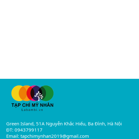
Green Island, 51A Nguyễn Khắc Hiếu, Ba Đình, Hà Nội
ĐT: 0943799117
Email:
tapchimynhan2019@gmail.com