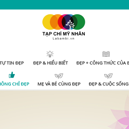
TỰ TIN ĐẸP
ĐẸP & HIỂU BIẾT
ĐẸP + CÔNG THỨC CỦA 
HÔNG CHỈ ĐẸP
MẸ VÀ BÉ CÙNG ĐẸP
ĐẸP & CUỘC SỐNG