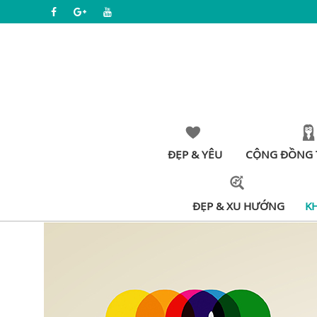
ĐẸP & YÊU
CỘNG ĐỒNG 
ĐẸP & XU HƯỚNG
K