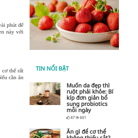
vài phút để
en này với
TIN NỔI BẬT
 cơ thể rất
Nếu cần ăn
Muốn da đẹp thì
ruột phải khỏe: Bí
kíp đơn giản bổ
sung probiotics
mỗi ngày
47
601
Ăn gì để cơ thể
không thiếu sắt?