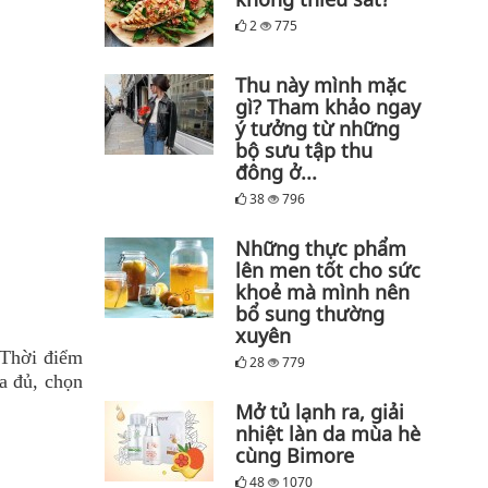
2
775
Thu này mình mặc
gì? Tham khảo ngay
ý tưởng từ những
bộ sưu tập thu
đông ở...
38
796
Những thực phẩm
lên men tốt cho sức
khoẻ mà mình nên
bổ sung thường
xuyên
. Thời điểm
28
779
a đủ, chọn
Mở tủ lạnh ra, giải
nhiệt làn da mùa hè
cùng Bimore
48
1070