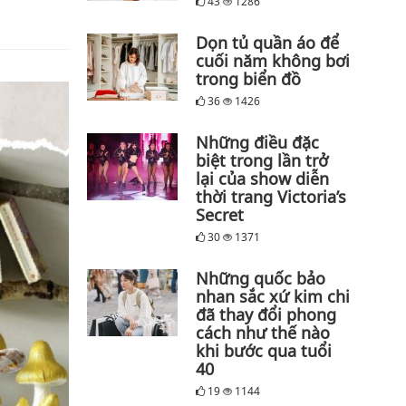
43
1286
Dọn tủ quần áo để
cuối năm không bơi
trong biển đồ
36
1426
Những điều đặc
biệt trong lần trở
lại của show diễn
thời trang Victoria’s
Secret
30
1371
Những quốc bảo
nhan sắc xứ kim chi
đã thay đổi phong
cách như thế nào
khi bước qua tuổi
40
19
1144