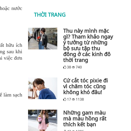
 hoặc nước
THỜI TRANG
Thu này mình mặc
gì? Tham khảo ngay
ý tưởng từ những
ất hữu ích
bộ sưu tập thu
ộng sau khi
đông ở các kinh đô
ài việc đơn
thời trang
38
740
Cứ cắt tóc pixie đi
vì chăm tóc cũng
không khó đâu!
để làm sạch
17
1138
Những gam màu
mà màu hồng rất
thích kết bạn