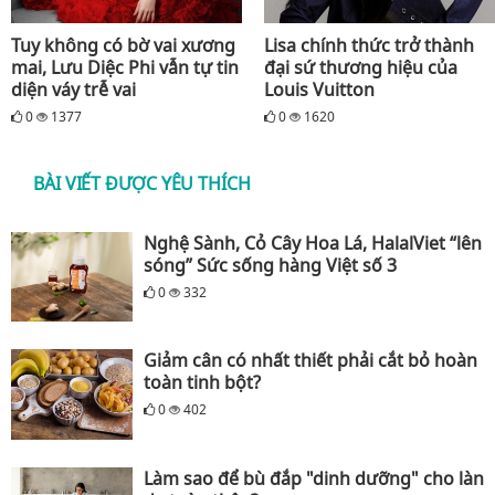
Tuy không có bờ vai xương
Lisa chính thức trở thành
mai, Lưu Diệc Phi vẫn tự tin
đại sứ thương hiệu của
diện váy trễ vai
Louis Vuitton
0
1377
0
1620
BÀI VIẾT ĐƯỢC YÊU THÍCH
Nghệ Sành, Cỏ Cây Hoa Lá, HalalViet “lên
sóng” Sức sống hàng Việt số 3
0
332
Giảm cân có nhất thiết phải cắt bỏ hoàn
toàn tinh bột?
0
402
Làm sao để bù đắp "dinh dưỡng" cho làn