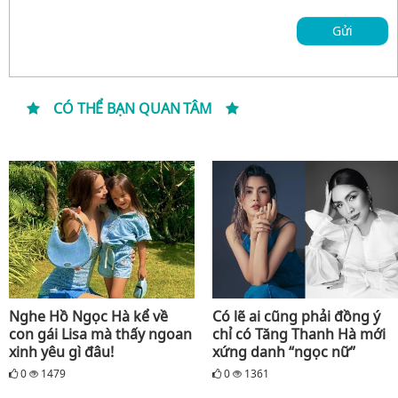
Gửi
CÓ THỂ BẠN QUAN TÂM
Nghe Hồ Ngọc Hà kể về
Có lẽ ai cũng phải đồng ý
con gái Lisa mà thấy ngoan
chỉ có Tăng Thanh Hà mới
xinh yêu gì đâu!
xứng danh “ngọc nữ”
0
1479
0
1361