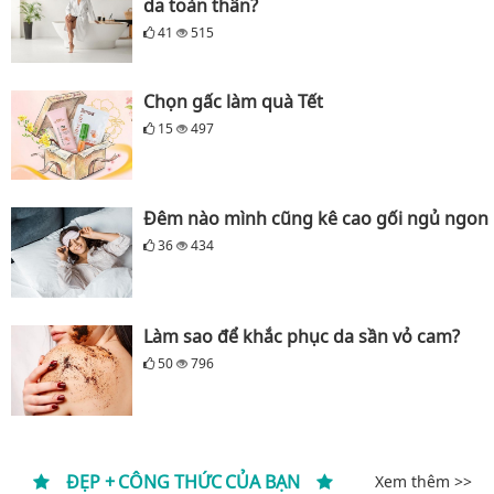
da toàn thân?
41
515
Chọn gấc làm quà Tết
15
497
Đêm nào mình cũng kê cao gối ngủ ngon
36
434
Làm sao để khắc phục da sần vỏ cam?
50
796
ĐẸP + CÔNG THỨC CỦA BẠN
Xem thêm >>