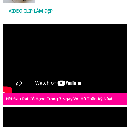
VIDEO CLIP LÀM ĐẸP
Hết Đau Rát Cổ Họng Trong 7 Ngày Với Hũ Thần Kỳ Này!