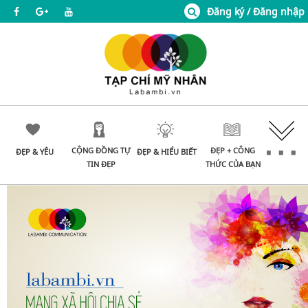
Đăng ký / Đăng nhập
CỘNG ĐỒNG TỰ
ĐẸP + CÔNG
ĐẸP & YÊU
ĐẸP & HIỂU BIẾT
TIN ĐẸP
THỨC CỦA BẠN