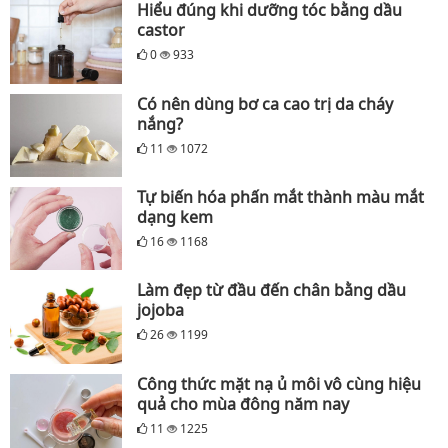
Hiểu đúng khi dưỡng tóc bằng dầu
castor
0
933
Có nên dùng bơ ca cao trị da cháy
nắng?
11
1072
Tự biến hóa phấn mắt thành màu mắt
dạng kem
16
1168
Làm đẹp từ đầu đến chân bằng dầu
jojoba
26
1199
Công thức mặt nạ ủ môi vô cùng hiệu
quả cho mùa đông năm nay
11
1225