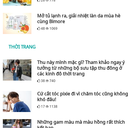
28
778
Mở tủ lạnh ra, giải nhiệt làn da mùa hè
cùng Bimore
48
1069
THỜI TRANG
Thu này mình mặc gì? Tham khảo ngay ý
tưởng từ những bộ sưu tập thu đông ở
các kinh đô thời trang
38
740
Cứ cắt tóc pixie đi vì chăm tóc cũng không
khó đâu!
17
1138
Những gam màu mà màu hồng rất thích
kết bạn