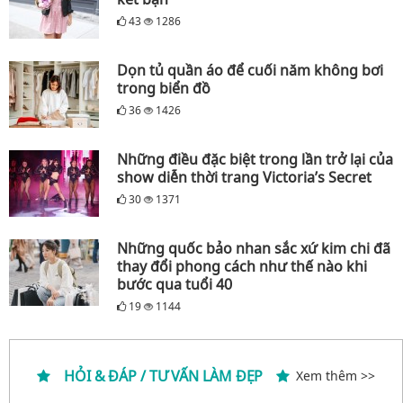
43
1286
Dọn tủ quần áo để cuối năm không bơi
trong biển đồ
36
1426
Những điều đặc biệt trong lần trở lại của
show diễn thời trang Victoria’s Secret
30
1371
Những quốc bảo nhan sắc xứ kim chi đã
thay đổi phong cách như thế nào khi
bước qua tuổi 40
19
1144
HỎI & ĐÁP / TƯ VẤN LÀM ĐẸP
Xem thêm >>