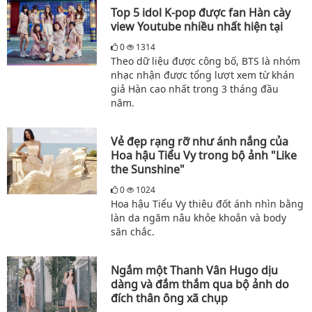
Top 5 idol K-pop được fan Hàn cày
view Youtube nhiều nhất hiện tại
0
1314
Theo dữ liệu được công bố, BTS là nhóm
nhạc nhận được tổng lượt xem từ khán
giả Hàn cao nhất trong 3 tháng đầu
năm.
Vẻ đẹp rạng rỡ như ánh nắng của
Hoa hậu Tiểu Vy trong bộ ảnh "Like
the Sunshine"
0
1024
Hoa hậu Tiểu Vy thiêu đốt ánh nhìn bằng
làn da ngăm nâu khỏe khoắn và body
săn chắc.
Ngắm một Thanh Vân Hugo dịu
dàng và đắm thắm qua bộ ảnh do
đích thân ông xã chụp