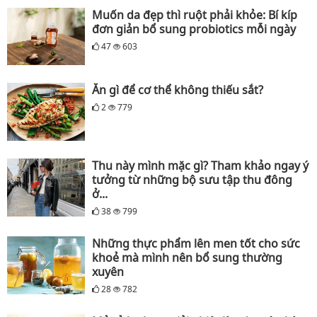
Muốn da đẹp thì ruột phải khỏe: Bí kíp
đơn giản bổ sung probiotics mỗi ngày
47
603
Ăn gì để cơ thể không thiếu sắt?
2
779
Thu này mình mặc gì? Tham khảo ngay ý
tưởng từ những bộ sưu tập thu đông
ở...
38
799
Những thực phẩm lên men tốt cho sức
khoẻ mà mình nên bổ sung thường
xuyên
28
782