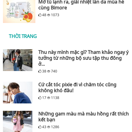
Mở tủ lạnh ra, giải nhiệt làn da mùa hè
cùng Bimore
48
1073
THỜI TRANG
Thu này mình mặc gì? Tham khảo ngay ý
tưởng từ những bộ sưu tập thu đông
ở...
38
740
Cứ cắt tóc pixie đi vì chăm tóc cũng
không khó đâu!
17
1138
Những gam màu mà màu hồng rất thích
kết bạn
43
1286