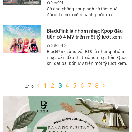
0
991
Có ông chồng chụp ảnh có tâm quả
đúng là một niềm hạnh phúc mà!
BlackPink là nhóm nhạc Kpop đầu
tiên có 4 MV trên một tỷ lượt xem
0
2010
BlackPink cùng với BTS là những nhóm
nhạc dẫn đầu thị trường nhạc Hàn Quốc
khi đạt ba, bốn MV trên một tỷ lượt xem.
<
1
2
3
4
5
6
7
8
>
3/16