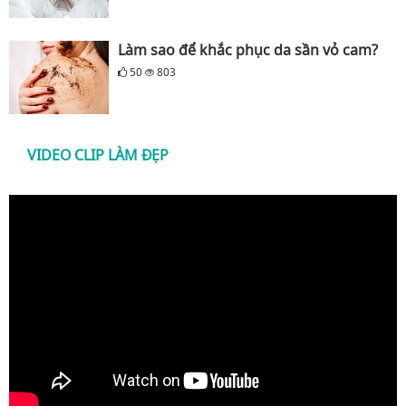
Làm sao để khắc phục da sần vỏ cam?
50
803
VIDEO CLIP LÀM ĐẸP