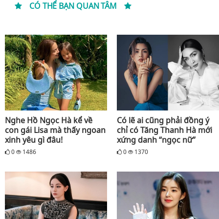
CÓ THỂ BẠN QUAN TÂM
Nghe Hồ Ngọc Hà kể về
Có lẽ ai cũng phải đồng ý
con gái Lisa mà thấy ngoan
chỉ có Tăng Thanh Hà mới
xinh yêu gì đâu!
xứng danh “ngọc nữ”
0
1486
0
1370