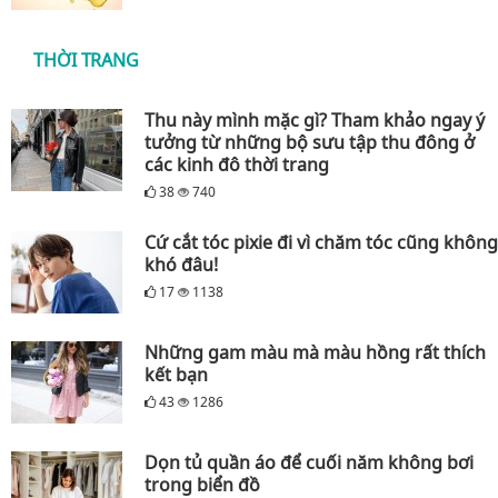
THỜI TRANG
Thu này mình mặc gì? Tham khảo ngay ý
tưởng từ những bộ sưu tập thu đông ở
các kinh đô thời trang
38
740
Cứ cắt tóc pixie đi vì chăm tóc cũng không
khó đâu!
17
1138
Những gam màu mà màu hồng rất thích
kết bạn
43
1286
Dọn tủ quần áo để cuối năm không bơi
trong biển đồ