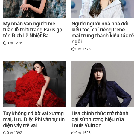
Mỹ nhân vạn người mê
Người người nhà nhà đổi
tuần lễ thời trang Paris gọi
kiểu tóc, chỉ riêng Irene
tên Địch Lệ Nhiệt Ba
mãi trung thành kiểu tóc rẽ
ngôi
0
1278
0
1578
Tuy không có bờ vai xương
Lisa chính thức trở thành
mai, Lưu Diệc Phi vẫn tự tin
đại sứ thương hiệu của
diện váy trễ vai
Louis Vuitton
0
1392
0
1626