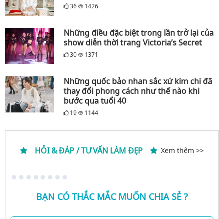
36
1426
Những điều đặc biệt trong lần trở lại của
show diễn thời trang Victoria’s Secret
30
1371
Những quốc bảo nhan sắc xứ kim chi đã
thay đổi phong cách như thế nào khi
bước qua tuổi 40
19
1144
HỎI & ĐÁP / TƯ VẤN LÀM ĐẸP
Xem thêm >>
BẠN CÓ THẮC MẮC MUỐN CHIA SẺ ?