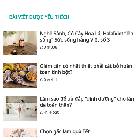
BÀI VIẾT ĐƯỢC YÊU THÍCH
Nghệ Sành, Cỏ Cây Hoa Lá, HalalViet “lên
sóng” Sức sống hàng Việt số 3
0
338
Giảm cân có nhất thiết phải cắt bỏ hoàn
toàn tinh bột?
0
411
Làm sao để bù đắp "dinh dưỡng" cho làn
da toàn thân?
41
520
Chọn gấc làm quà Tết