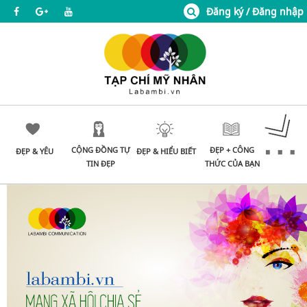
Đăng ký / Đăng nhập
CỘNG ĐỒNG TỰ
ĐẸP + CÔNG
ĐẸP & YÊU
ĐẸP & HIỂU BIẾT
TIN ĐẸP
THỨC CỦA BẠN