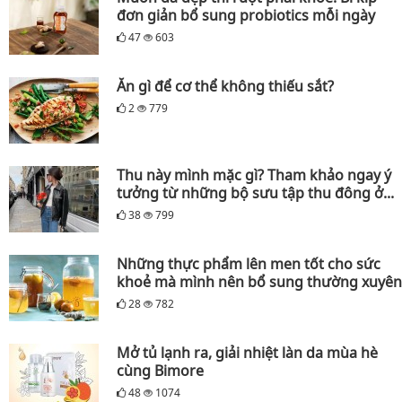
đơn giản bổ sung probiotics mỗi ngày
47
603
Ăn gì để cơ thể không thiếu sắt?
2
779
Thu này mình mặc gì? Tham khảo ngay ý
tưởng từ những bộ sưu tập thu đông ở...
38
799
Những thực phẩm lên men tốt cho sức
khoẻ mà mình nên bổ sung thường xuyên
28
782
Mở tủ lạnh ra, giải nhiệt làn da mùa hè
cùng Bimore
48
1074