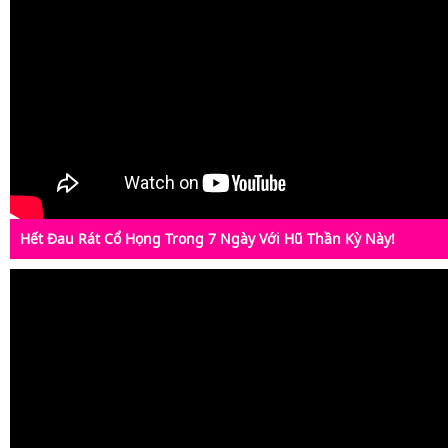
Hết Đau Rát Cổ Họng Trong 7 Ngày Với Hũ Thần Kỳ Này!