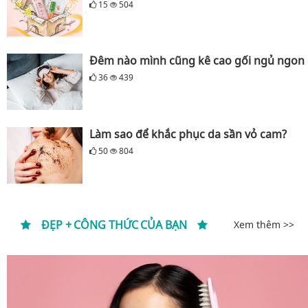
15
504
Đêm nào mình cũng kê cao gối ngủ ngon
36
439
Làm sao để khắc phục da sần vỏ cam?
50
804
ĐẸP + CÔNG THỨC CỦA BẠN
Xem thêm >>