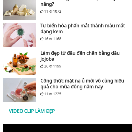
nắng?
11
1072
Tự biến hóa phấn mắt thành màu mắt
dạng kem
16
1168
Làm đẹp từ đầu đến chân bằng dầu
jojoba
26
1199
Công thức mặt nạ ủ môi vô cùng hiệu
quả cho mùa đông năm nay
11
1225
VIDEO CLIP LÀM ĐẸP