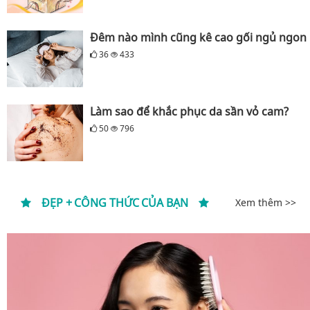
Đêm nào mình cũng kê cao gối ngủ ngon
36
433
Làm sao để khắc phục da sần vỏ cam?
50
796
ĐẸP + CÔNG THỨC CỦA BẠN
Xem thêm >>