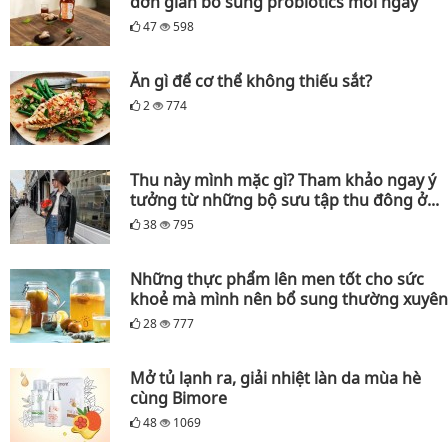
đơn giản bổ sung probiotics mỗi ngày
47
598
Ăn gì để cơ thể không thiếu sắt?
2
774
Thu này mình mặc gì? Tham khảo ngay ý
tưởng từ những bộ sưu tập thu đông ở...
38
795
Những thực phẩm lên men tốt cho sức
khoẻ mà mình nên bổ sung thường xuyên
28
777
Mở tủ lạnh ra, giải nhiệt làn da mùa hè
cùng Bimore
48
1069