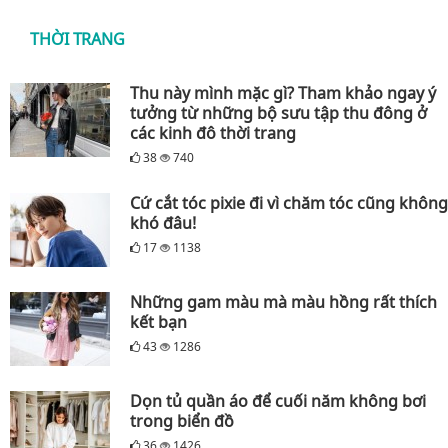
THỜI TRANG
Thu này mình mặc gì? Tham khảo ngay ý
tưởng từ những bộ sưu tập thu đông ở
các kinh đô thời trang
38
740
Cứ cắt tóc pixie đi vì chăm tóc cũng không
khó đâu!
17
1138
Những gam màu mà màu hồng rất thích
kết bạn
43
1286
Dọn tủ quần áo để cuối năm không bơi
trong biển đồ
36
1426