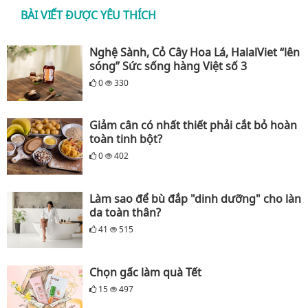
BÀI VIẾT ĐƯỢC YÊU THÍCH
Nghệ Sành, Cỏ Cây Hoa Lá, HalalViet “lên
sóng” Sức sống hàng Việt số 3
0
330
Giảm cân có nhất thiết phải cắt bỏ hoàn
toàn tinh bột?
0
402
Làm sao để bù đắp "dinh dưỡng" cho làn
da toàn thân?
41
515
Chọn gấc làm quà Tết
15
497