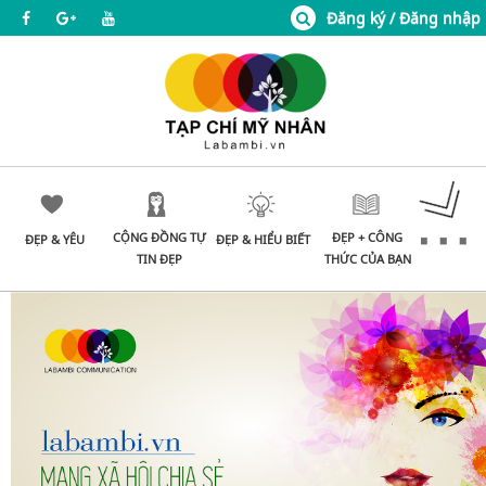
Đăng ký / Đăng nhập
CỘNG ĐỒNG TỰ
ĐẸP + CÔNG
ĐẸP & YÊU
ĐẸP & HIỂU BIẾT
TIN ĐẸP
THỨC CỦA BẠN