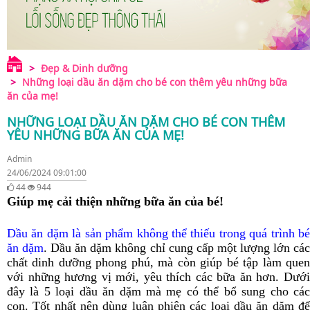
Đẹp & Dinh dưỡng
Những loại dầu ăn dặm cho bé con thêm yêu những bữa
ăn của mẹ!
NHỮNG LOẠI DẦU ĂN DẶM CHO BÉ CON THÊM
YÊU NHỮNG BỮA ĂN CỦA MẸ!
Admin
24/06/2024 09:01:00
44
944
Giúp mẹ cải thiện những bữa ăn của bé!
Dầu ăn dặm là sản phẩm không thể thiếu trong quá trình bé
ăn dặm
. Dầu ăn dặm không chỉ cung cấp một lượng lớn cá
chất dinh dưỡng phong phú, mà còn giúp bé tập làm quen
với những hương vị mới, yêu thích các bữa ăn hơn. Dưới
đây là 5 loại dầu ăn dặm mà mẹ có thể bổ sung cho các
con. Tốt nhất nên dùng luân phiên các loại dầu ăn dặm để