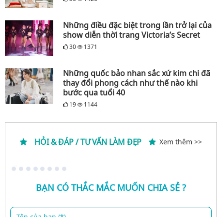
Những điều đặc biệt trong lần trở lại của
show diễn thời trang Victoria’s Secret
30
1371
Những quốc bảo nhan sắc xứ kim chi đã
thay đổi phong cách như thế nào khi
bước qua tuổi 40
19
1144
HỎI & ĐÁP / TƯ VẤN LÀM ĐẸP
Xem thêm >>
BẠN CÓ THẮC MẮC MUỐN CHIA SẺ ?