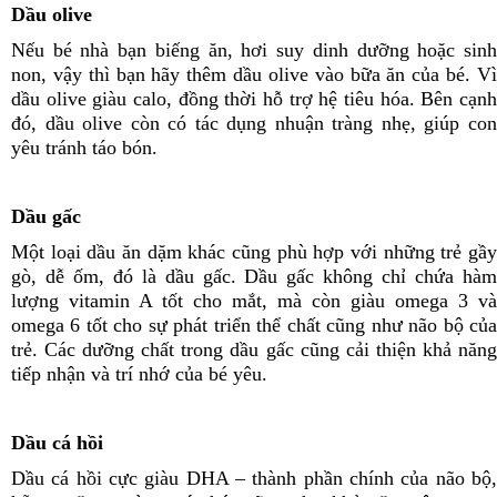
Dầu olive
Nếu bé nhà bạn biếng ăn, hơi suy dinh dưỡng hoặc sinh
non, vậy thì bạn hãy thêm dầu olive vào bữa ăn của bé. Vì
dầu olive giàu calo, đồng thời hỗ trợ hệ tiêu hóa. Bên cạnh
đó, dầu olive còn có tác dụng nhuận tràng nhẹ, giúp con
yêu tránh táo bón.
Dầu gấc
Một loại dầu ăn dặm khác cũng phù hợp với những trẻ gầy
gò, dễ ốm, đó là dầu gấc. Dầu gấc không chỉ chứa hàm
lượng vitamin A tốt cho mắt, mà còn giàu omega 3 và
omega 6 tốt cho sự phát triển thể chất cũng như não bộ của
trẻ. Các dưỡng chất trong dầu gấc cũng cải thiện khả năng
tiếp nhận và trí nhớ của bé yêu.
Dầu cá hồi
Dầu cá hồi cực giàu DHA – thành phần chính của não bộ,