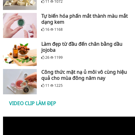
11
1072
Tự biến hóa phấn mắt thành màu mắt
dạng kem
16
1168
Làm đẹp từ đầu đến chân bằng dầu
jojoba
26
1199
Công thức mặt nạ ủ môi vô cùng hiệu
quả cho mùa đông năm nay
11
1225
VIDEO CLIP LÀM ĐẸP