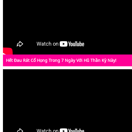
Hết Đau Rát Cổ Họng Trong 7 Ngày Với Hũ Thần Kỳ Này!