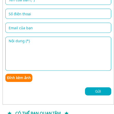
Đính kèm ảnh
Gửi
CÓ THỂ BẠN QUAN TÂM