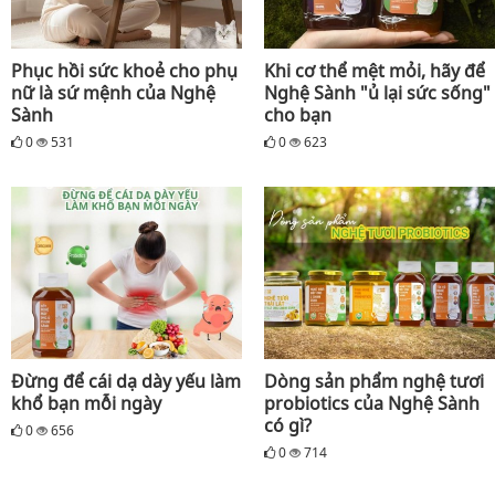
Phục hồi sức khoẻ cho phụ
Khi cơ thể mệt mỏi, hãy để
nữ là sứ mệnh của Nghệ
Nghệ Sành "ủ lại sức sống"
Sành
cho bạn
0
531
0
623
Đừng để cái dạ dày yếu làm
Dòng sản phẩm nghệ tươi
khổ bạn mỗi ngày
probiotics của Nghệ Sành
có gì?
0
656
0
714