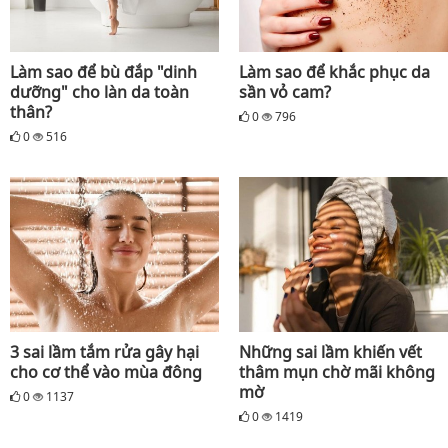
Làm sao để bù đắp "dinh
Làm sao để khắc phục da
dưỡng" cho làn da toàn
sần vỏ cam?
thân?
0
796
0
516
3 sai lầm tắm rửa gây hại
Những sai lầm khiến vết
cho cơ thể vào mùa đông
thâm mụn chờ mãi không
mờ
0
1137
0
1419