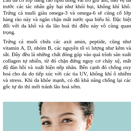
Làn da có lớp hàng rào lipid đóng vai trò giữ ẩm, bảo vệ da
trước các tác nhân gây hại như khói bụi, không khí khô.
Trứng cá muối giàu omega-3 và omega-6 sẽ củng cố lớp
hàng rào này và ngăn chặn mất nước qua biểu bì. Đặc biệt
đối với da khô và da lão hoá thì điều này vô cùng quan
trọng.
Trứng cá muối chứa các axit amin, peptide, cũng như
vitamin A, D, nhóm B, các nguyên tố vi lượng như kẽm và
sắt. Đây đều là những chất đóng góp vào quá trình sản xuất
collagen tự nhiên, từ đó chặn đứng nguy cơ chảy xệ, mất
độ đàn hồi và xuất hiện nếp nhăn. Bên cạnh đó chống oxy
hoá cho da do tiếp xúc với các tia UV, không khí ô nhiễm
và stress. Khi da khỏe mạnh, có đủ khả năng chống lại các
gốc tự do thì mới tránh lão hoá sớm.