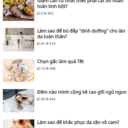
Giảm cân có nhất thiết phải cắt bỏ hoàn
toàn tinh bột?
0
403
Làm sao để bù đắp "dinh dưỡng" cho làn
da toàn thân?
41
516
Chọn gấc làm quà Tết
15
498
Đêm nào mình cũng kê cao gối ngủ ngon
36
434
Làm sao để khắc phục da sần vỏ cam?