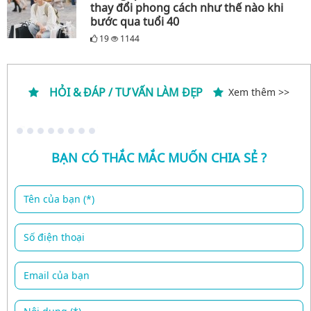
thay đổi phong cách như thế nào khi
bước qua tuổi 40
19
1144
HỎI & ĐÁP / TƯ VẤN LÀM ĐẸP
Xem thêm >>
BẠN CÓ THẮC MẮC MUỐN CHIA SẺ ?