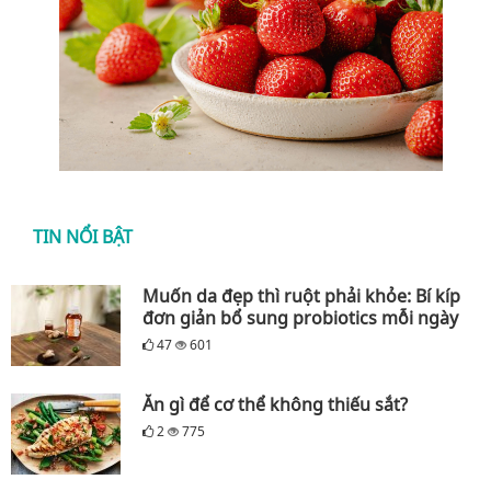
TIN NỔI BẬT
Muốn da đẹp thì ruột phải khỏe: Bí kíp
đơn giản bổ sung probiotics mỗi ngày
47
601
Ăn gì để cơ thể không thiếu sắt?
2
775