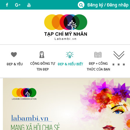
Đăng ký / Đăng nhập
CỘNG ĐỒNG TỰ
ĐẸP + CÔNG
ĐẸP & YÊU
ĐẸP & HIỂU BIẾT
TIN ĐẸP
THỨC CỦA BẠN