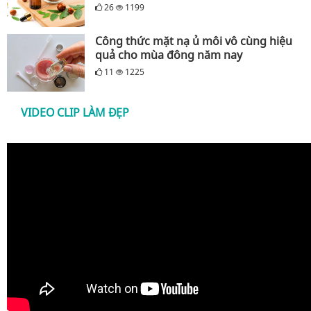
26
1199
Công thức mặt nạ ủ môi vô cùng hiệu
quả cho mùa đông năm nay
11
1225
VIDEO CLIP LÀM ĐẸP