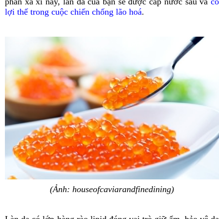
phần xa xỉ này, làn da của bạn sẽ được cấp nước sâu và
có
lợi thế trong cuộc chiến chống lão hoá
.
(Ảnh: houseofcaviarandfinedining)