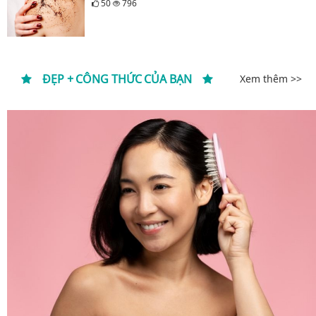
50
796
ĐẸP + CÔNG THỨC CỦA BẠN
Xem thêm >>