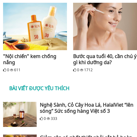
"Nội chiến" kem chống
Bước qua tuổi 40, cần chú ý
nắng
gì khi dưỡng da?
0
611
0
1712
BÀI VIẾT ĐƯỢC YÊU THÍCH
Nghệ Sành, Cỏ Cây Hoa Lá, HalalViet “lên
sóng” Sức sống hàng Việt số 3
0
333