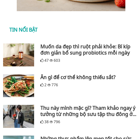
TIN NỔI BẬT
Muốn da đẹp thì ruột phải khỏe: Bí kíp
đơn giản bổ sung probiotics mỗi ngày
47
603
Ăn gì để cơ thể không thiếu sắt?
2
776
Thu này mình mặc gì? Tham khảo ngay ý
tưởng từ những bộ sưu tập thu đông ở...
38
796
Những thực phẩm lên men tốt cho sức