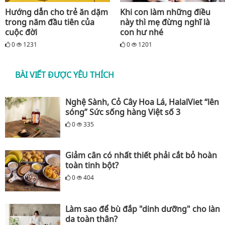
Hướng dẫn cho trẻ ăn dặm
Khi con làm những điều
trong năm đầu tiên của
này thì mẹ đừng nghĩ là
cuộc đời
con hư nhé
0
1231
0
1201
BÀI VIẾT ĐƯỢC YÊU THÍCH
Nghệ Sành, Cỏ Cây Hoa Lá, HalalViet “lên
sóng” Sức sống hàng Việt số 3
0
335
Giảm cân có nhất thiết phải cắt bỏ hoàn
toàn tinh bột?
0
404
Làm sao để bù đắp "dinh dưỡng" cho làn
da toàn thân?