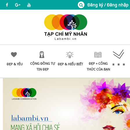
Đăng ký / Đăng nhập
CỘNG ĐỒNG TỰ
ĐẸP + CÔNG
ĐẸP & YÊU
ĐẸP & HIỂU BIẾT
TIN ĐẸP
THỨC CỦA BẠN