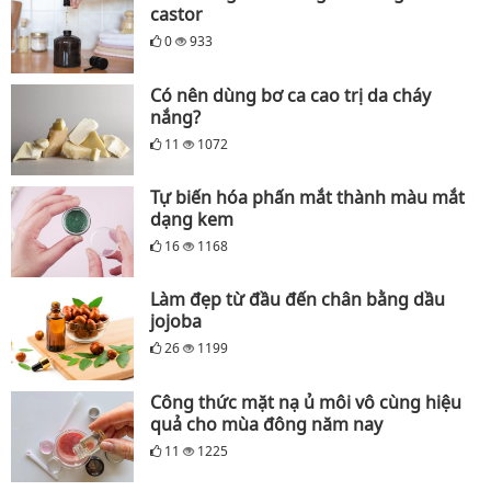
castor
0
933
Có nên dùng bơ ca cao trị da cháy
nắng?
11
1072
Tự biến hóa phấn mắt thành màu mắt
dạng kem
16
1168
Làm đẹp từ đầu đến chân bằng dầu
jojoba
26
1199
Công thức mặt nạ ủ môi vô cùng hiệu
quả cho mùa đông năm nay
11
1225