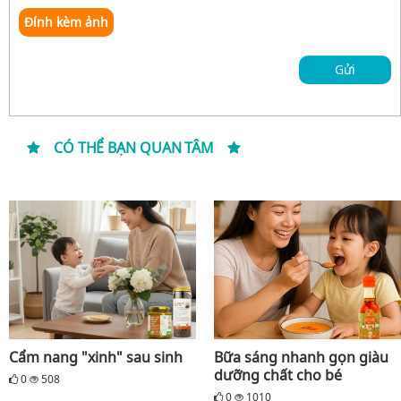
Đính kèm ảnh
Gửi
CÓ THỂ BẠN QUAN TÂM
Cẩm nang "xinh" sau sinh
Bữa sáng nhanh gọn giàu
dưỡng chất cho bé
0
508
0
1010