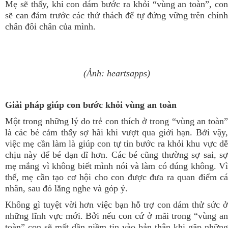
Mẹ sẽ thấy, khi con dám bước ra khỏi “vùng an toàn”, con
sẽ can đảm trước các thử thách để tự đứng vững trên chính
chân đôi chân của mình.
(Ảnh: heartsapps)
Giải pháp giúp con bước khỏi vùng an toàn
Một trong những lý do trẻ con thích ở trong “vùng an toàn”
là các bé cảm thấy sợ hãi khi vượt qua giới hạn. Bởi vậy,
việc mẹ cần làm là giúp con tự tin bước ra khỏi khu vực dễ
chịu này để bé dạn dĩ hơn. Các bé cũng thường sợ sai, sợ
mẹ mắng vì không biết mình nói và làm có đúng không. Vì
thế, mẹ cần tạo cơ hội cho con được đưa ra quan điểm cá
nhân, sau đó lắng nghe và góp ý.
Không gì tuyệt vời hơn việc bạn hỗ trợ con dám thử sức ở
những lĩnh vực mới. Bởi nếu con cứ ở mãi trong “vùng an
toàn” con sẽ mất dần niềm tin vào bản thân khi gặp những