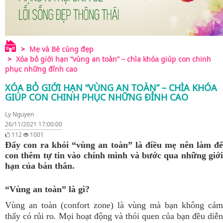
Mẹ và Bé cùng đẹp
Xóa bỏ giới hạn “vùng an toàn” – chìa khóa giúp con chinh
phục những đỉnh cao
XÓA BỎ GIỚI HẠN “VÙNG AN TOÀN” – CHÌA KHÓA
GIÚP CON CHINH PHỤC NHỮNG ĐỈNH CAO
Ly Nguyen
26/11/2021 17:00:00
112
1001
Đẩy con ra khỏi “vùng an toàn” là điều mẹ nên làm để
con thêm tự tin vào chính mình và bước qua những giới
hạn của bản thân.
“Vùng an toàn” là gì?
Vùng an toàn (confort zone) là vùng mà bạn không cảm
thấy có rủi ro
.
Mọi hoạt động và thói quen của bạn đều diễn