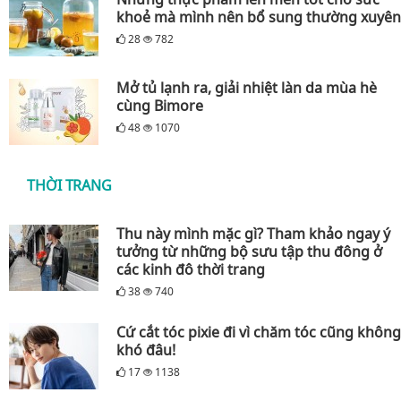
khoẻ mà mình nên bổ sung thường xuyên
28
782
Mở tủ lạnh ra, giải nhiệt làn da mùa hè
cùng Bimore
48
1070
THỜI TRANG
Thu này mình mặc gì? Tham khảo ngay ý
tưởng từ những bộ sưu tập thu đông ở
các kinh đô thời trang
38
740
Cứ cắt tóc pixie đi vì chăm tóc cũng không
khó đâu!
17
1138