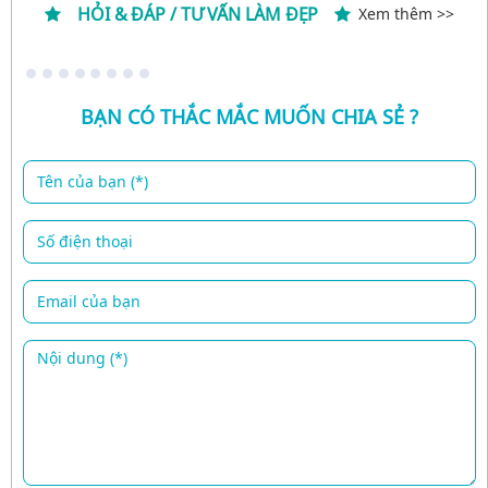
HỎI & ĐÁP / TƯ VẤN LÀM ĐẸP
Xem thêm >>
BẠN CÓ THẮC MẮC MUỐN CHIA SẺ ?