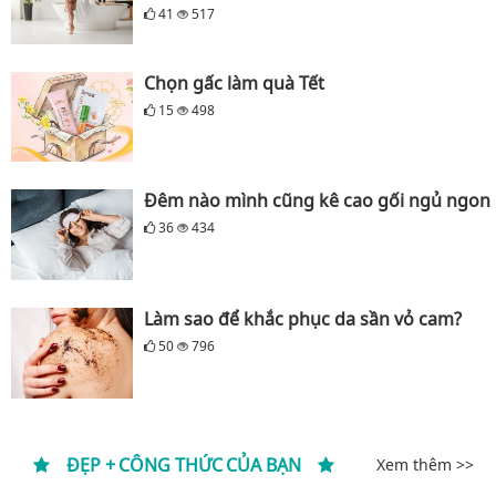
41
517
Chọn gấc làm quà Tết
15
498
Đêm nào mình cũng kê cao gối ngủ ngon
36
434
Làm sao để khắc phục da sần vỏ cam?
50
796
ĐẸP + CÔNG THỨC CỦA BẠN
Xem thêm >>