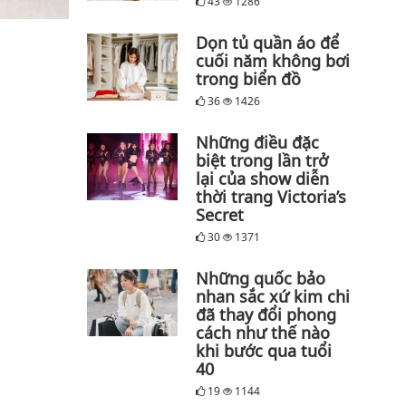
43
1286
Dọn tủ quần áo để
cuối năm không bơi
trong biển đồ
36
1426
Những điều đặc
biệt trong lần trở
lại của show diễn
thời trang Victoria’s
Secret
30
1371
Những quốc bảo
nhan sắc xứ kim chi
đã thay đổi phong
cách như thế nào
khi bước qua tuổi
40
19
1144