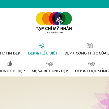
TỰ TIN ĐẸP
ĐẸP & HIỂU BIẾT
ĐẸP + CÔNG THỨC CỦA 
HÔNG CHỈ ĐẸP
MẸ VÀ BÉ CÙNG ĐẸP
ĐẸP & CUỘC SỐNG