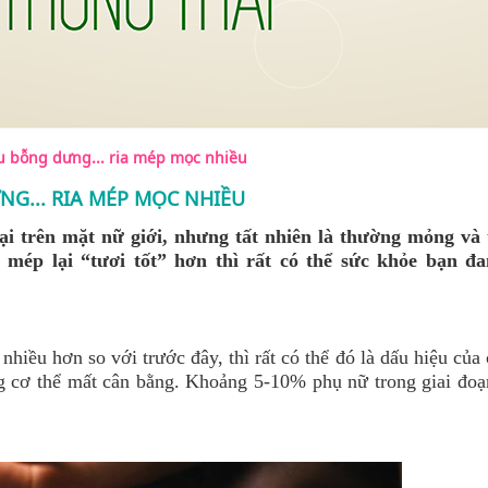
u bỗng dưng... ria mép mọc nhiều
NG... RIA MÉP MỌC NHIỀU
ại trên mặt nữ giới, nhưng tất nhiên là thường mỏng và
mép lại “tươi tốt” hơn thì rất có thể sức khỏe bạn đa
hiều hơn so với trước đây, thì rất có thể đó là dấu hiệu củ
g cơ thể mất cân bằng. Khoảng 5-10% phụ nữ trong giai đoạ