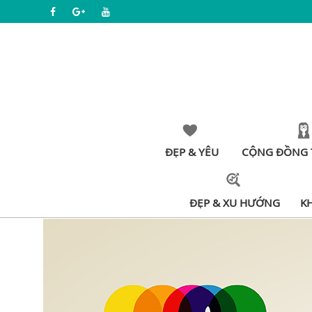
ĐẸP & YÊU
CỘNG ĐỒNG 
ĐẸP & XU HƯỚNG
K