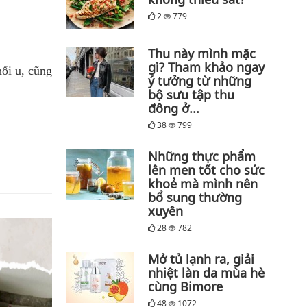
2
779
Thu này mình mặc
gì? Tham khảo ngay
ối u, cũng
ý tưởng từ những
bộ sưu tập thu
đông ở...
38
799
Những thực phẩm
lên men tốt cho sức
khoẻ mà mình nên
bổ sung thường
xuyên
28
782
Mở tủ lạnh ra, giải
nhiệt làn da mùa hè
cùng Bimore
48
1072