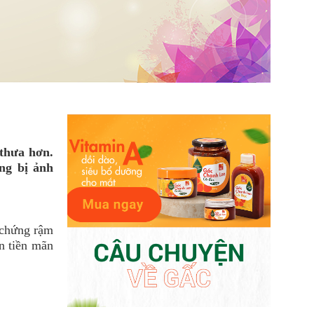
 thưa hơn.
ng bị ảnh
a chứng rậm
n tiền mãn