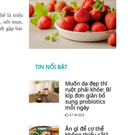
ể là triệu
, nổi mụn,
 đi gặp bác
TIN NỔI BẬT
Muốn da đẹp thì
ruột phải khỏe: Bí
kíp đơn giản bổ
sung probiotics
mỗi ngày
47
603
Ăn gì để cơ thể
không thiếu sắt?