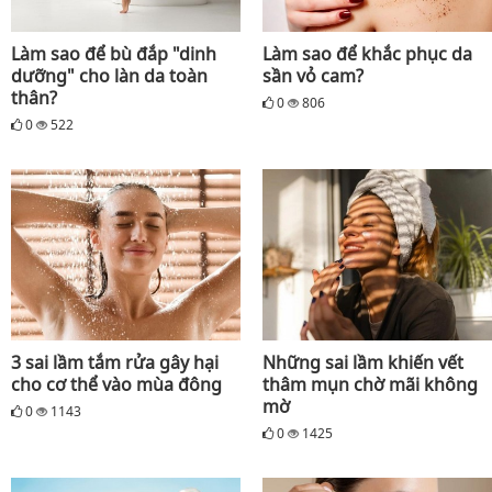
Làm sao để bù đắp "dinh
Làm sao để khắc phục da
dưỡng" cho làn da toàn
sần vỏ cam?
thân?
0
806
0
522
3 sai lầm tắm rửa gây hại
Những sai lầm khiến vết
cho cơ thể vào mùa đông
thâm mụn chờ mãi không
mờ
0
1143
0
1425