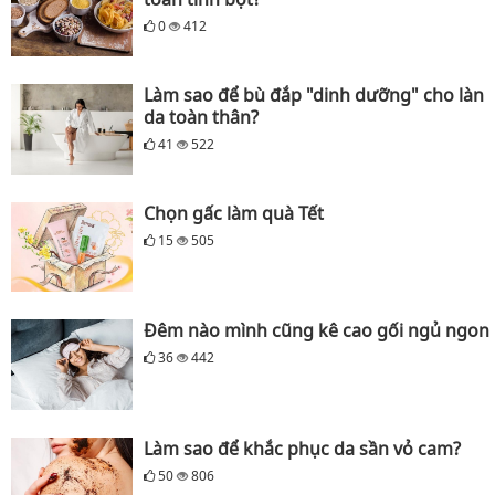
0
412
Làm sao để bù đắp "dinh dưỡng" cho làn
da toàn thân?
41
522
Chọn gấc làm quà Tết
15
505
Đêm nào mình cũng kê cao gối ngủ ngon
36
442
Làm sao để khắc phục da sần vỏ cam?
50
806