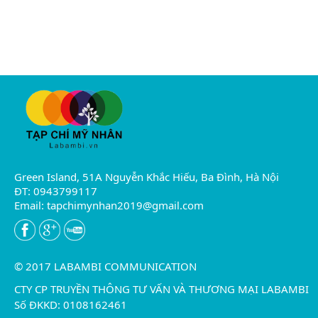
Green Island, 51A Nguyễn Khắc Hiếu, Ba Đình, Hà Nội
ĐT: 0943799117
Email:
tapchimynhan2019@gmail.com
© 2017 LABAMBI COMMUNICATION
CTY CP TRUYỀN THÔNG TƯ VẤN VÀ THƯƠNG MẠI LABAMBI
Số ĐKKD: 0108162461