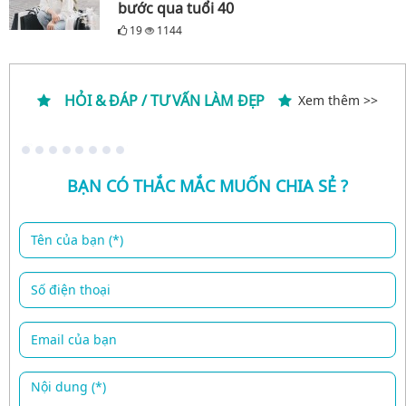
bước qua tuổi 40
19
1144
HỎI & ĐÁP / TƯ VẤN LÀM ĐẸP
Xem thêm >>
BẠN CÓ THẮC MẮC MUỐN CHIA SẺ ?