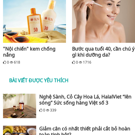
"Nội chiến" kem chống
Bước qua tuổi 40, cần chú ý
nắng
gì khi dưỡng da?
0
618
0
1716
BÀI VIẾT ĐƯỢC YÊU THÍCH
Nghệ Sành, Cỏ Cây Hoa Lá, HalalViet “lên
sóng” Sức sống hàng Việt số 3
0
339
Giảm cân có nhất thiết phải cắt bỏ hoàn
toàn tinh bột?