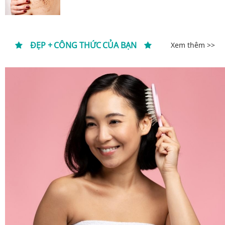
ĐẸP + CÔNG THỨC CỦA BẠN
Xem thêm >>