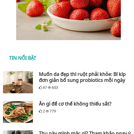
TIN NỔI BẬT
Muốn da đẹp thì ruột phải khỏe: Bí kíp
đơn giản bổ sung probiotics mỗi ngày
47
603
Ăn gì để cơ thể không thiếu sắt?
2
779
Thu này mình mặc gì? Tham khảo ngay ý