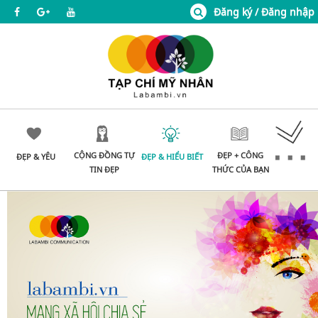
Đăng ký / Đăng nhập
CỘNG ĐỒNG TỰ
ĐẸP + CÔNG
ĐẸP & YÊU
ĐẸP & HIỂU BIẾT
TIN ĐẸP
THỨC CỦA BẠN