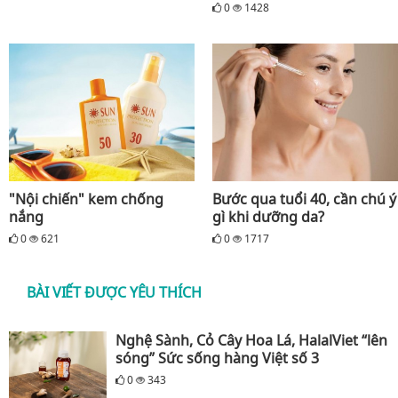
0
1428
"Nội chiến" kem chống
Bước qua tuổi 40, cần chú ý
nắng
gì khi dưỡng da?
0
621
0
1717
BÀI VIẾT ĐƯỢC YÊU THÍCH
Nghệ Sành, Cỏ Cây Hoa Lá, HalalViet “lên
sóng” Sức sống hàng Việt số 3
0
343