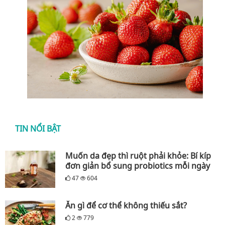
TIN NỔI BẬT
Muốn da đẹp thì ruột phải khỏe: Bí kíp
đơn giản bổ sung probiotics mỗi ngày
47
604
Ăn gì để cơ thể không thiếu sắt?
2
779