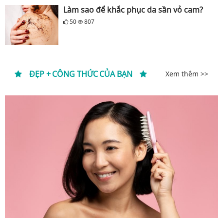
Làm sao để khắc phục da sần vỏ cam?
50
807
ĐẸP + CÔNG THỨC CỦA BẠN
Xem thêm >>