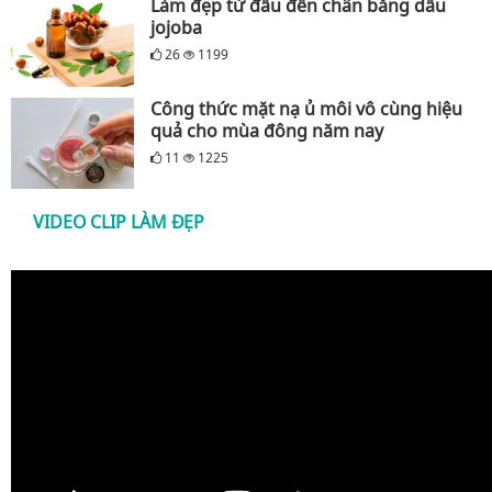
Làm đẹp từ đầu đến chân bằng dầu
jojoba
26
1199
Công thức mặt nạ ủ môi vô cùng hiệu
quả cho mùa đông năm nay
11
1225
VIDEO CLIP LÀM ĐẸP