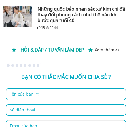
Những quốc bảo nhan sắc xứ kim chi đã
thay đổi phong cách như thế nào khi
bước qua tuổi 40
19
1144
HỎI & ĐÁP / TƯ VẤN LÀM ĐẸP
Xem thêm >>
BẠN CÓ THẮC MẮC MUỐN CHIA SẺ ?