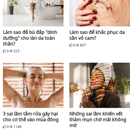
Làm sao để bù đắp "dinh
Làm sao để khắc phục da
dưỡng" cho làn da toàn
sần vỏ cam?
thân?
0
807
0
523
3 sai lầm tắm rửa gây hại
Những sai lầm khiến vết
cho cơ thể vào mùa đông
thâm mụn chờ mãi không
mờ
0
1148