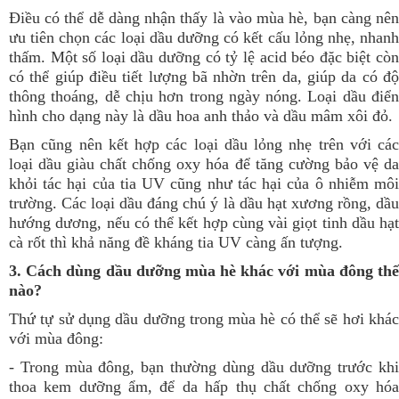
Điều có thể dễ dàng nhận thấy là vào mùa hè, bạn càng nên
ưu tiên chọn các loại dầu dưỡng có kết cấu lỏng nhẹ, nhanh
thấm. Một số loại dầu dưỡng có tỷ lệ acid béo đặc biệt còn
có thể giúp điều tiết lượng bã nhờn trên da, giúp da có độ
thông thoáng, dễ chịu hơn trong ngày nóng. Loại dầu điển
hình cho dạng này là dầu hoa anh thảo và dầu mâm xôi đỏ.
Bạn cũng nên kết hợp các loại dầu lỏng nhẹ trên với các
loại dầu giàu chất chống oxy hóa để tăng cường bảo vệ da
khỏi tác hại của tia UV cũng như tác hại của ô nhiễm môi
trường. Các loại dầu đáng chú ý là dầu hạt xương rồng, dầu
hướng dương, nếu có thể kết hợp cùng vài giọt tinh dầu hạt
cà rốt thì khả năng đề kháng tia UV càng ấn tượng.
3. Cách dùng dầu dưỡng mùa hè khác với mùa đông thế
nào?
Thứ tự sử dụng dầu dưỡng trong mùa hè có thể sẽ hơi khác
với mùa đông:
- Trong mùa đông, bạn thường dùng dầu dưỡng trước khi
thoa kem dưỡng ẩm, để da hấp thụ chất chống oxy hóa