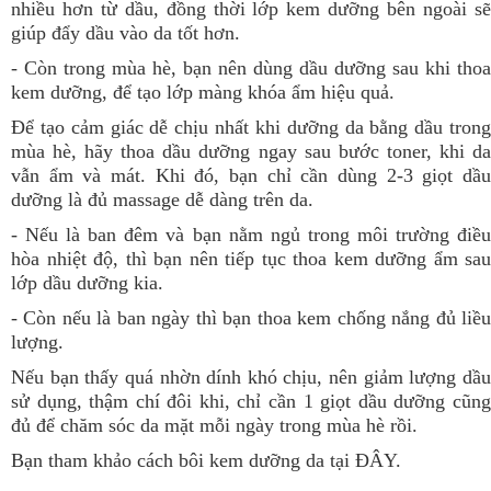
nhiều hơn từ dầu, đồng thời lớp kem dưỡng bên ngoài sẽ
giúp đẩy dầu vào da tốt hơn.
- Còn trong mùa hè, bạn nên dùng dầu dưỡng sau khi thoa
kem dưỡng, để tạo lớp màng khóa ẩm hiệu quả.
Để tạo cảm giác dễ chịu nhất khi dưỡng da bằng dầu trong
mùa hè, hãy thoa dầu dưỡng ngay sau bước toner, khi da
vẫn ẩm và mát. Khi đó, bạn chỉ cần dùng 2-3 giọt dầu
dưỡng là đủ massage dễ dàng trên da.
- Nếu là ban đêm và bạn nằm ngủ trong môi trường điều
hòa nhiệt độ, thì bạn nên tiếp tục thoa kem dưỡng ẩm sau
lớp dầu dưỡng kia.
- Còn nếu là ban ngày thì bạn thoa kem chống nắng đủ liều
lượng.
Nếu bạn thấy quá nhờn dính khó chịu, nên giảm lượng dầu
sử dụng, thậm chí đôi khi, chỉ cần 1 giọt dầu dưỡng cũng
đủ để chăm sóc da mặt mỗi ngày trong mùa hè rồi. ​
Bạn tham khảo cách bôi kem dưỡng da tại
ĐÂY
.