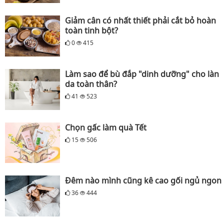
Giảm cân có nhất thiết phải cắt bỏ hoàn
toàn tinh bột?
0
415
Làm sao để bù đắp "dinh dưỡng" cho làn
da toàn thân?
41
523
Chọn gấc làm quà Tết
15
506
Đêm nào mình cũng kê cao gối ngủ ngon
36
444