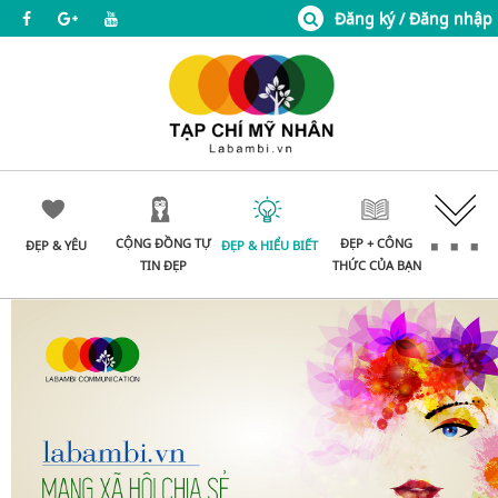
Đăng ký / Đăng nhập
CỘNG ĐỒNG TỰ
ĐẸP + CÔNG
ĐẸP & YÊU
ĐẸP & HIỂU BIẾT
TIN ĐẸP
THỨC CỦA BẠN