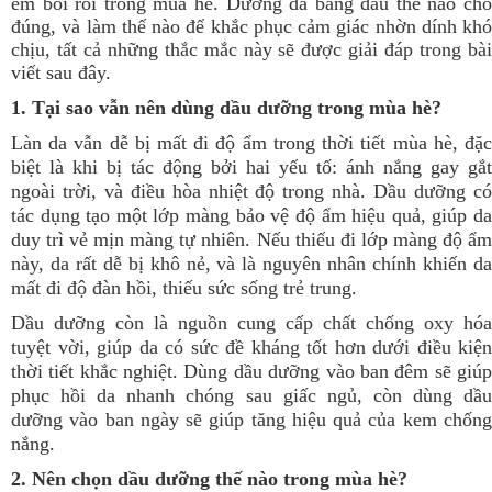
em bối rối trong mùa hè. Dưỡng da bằng dầu thế nào cho
đúng, và làm thế nào để khắc phục cảm giác nhờn dính khó
chịu, tất cả những thắc mắc này sẽ được giải đáp trong bài
viết sau đây.
1. Tại sao vẫn nên dùng dầu dưỡng trong mùa hè?
Làn da vẫn dễ bị mất đi độ ẩm trong thời tiết mùa hè, đặc
biệt là khi bị tác động bởi hai yếu tố: ánh nắng gay gắt
ngoài trời, và điều hòa nhiệt độ trong nhà. Dầu dưỡng có
tác dụng tạo một lớp màng bảo vệ độ ẩm hiệu quả, giúp da
duy trì vẻ mịn màng tự nhiên. Nếu thiếu đi lớp màng độ ẩm
này, da rất dễ bị khô nẻ, và là nguyên nhân chính khiến da
mất đi độ đàn hồi, thiếu sức sống trẻ trung.
Dầu dưỡng còn là nguồn cung cấp chất chống oxy hóa
tuyệt vời, giúp da có sức đề kháng tốt hơn dưới điều kiện
thời tiết khắc nghiệt. Dùng dầu dưỡng vào ban đêm sẽ giúp
phục hồi da nhanh chóng sau giấc ngủ, còn dùng dầu
dưỡng vào ban ngày sẽ giúp tăng hiệu quả của kem chống
nắng.
2. Nên chọn dầu dưỡng thế nào trong mùa hè?