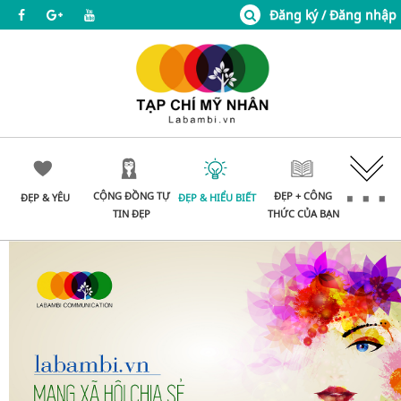
Đăng ký / Đăng nhập
CỘNG ĐỒNG TỰ
ĐẸP + CÔNG
ĐẸP & YÊU
ĐẸP & HIỂU BIẾT
TIN ĐẸP
THỨC CỦA BẠN