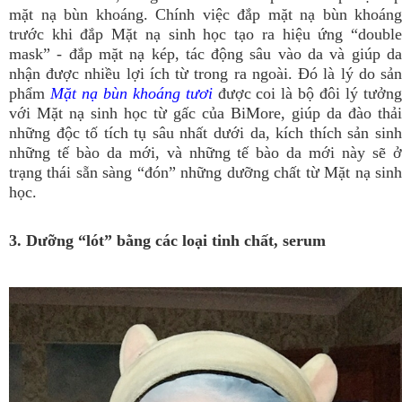
mặt nạ bùn khoáng. Chính việc đắp mặt nạ bùn khoáng
trước khi đắp Mặt nạ sinh học tạo ra hiệu ứng “double
mask” - đắp mặt nạ kép, tác động sâu vào da và giúp da
nhận được nhiều lợi ích từ trong ra ngoài. Đó là lý do sản
phẩm
Mặt nạ bùn khoáng tươi
được coi là bộ đôi lý tưởn
với Mặt nạ sinh học từ gấc của BiMore, giúp da đào thải
những độc tố tích tụ sâu nhất dưới da, kích thích sản sinh
những tế bào da mới, và những tế bào da mới này sẽ ở
trạng thái sẵn sàng “đón” những dưỡng chất từ Mặt nạ sinh
học.
3. Dưỡng “lót” bằng các loại tinh chất, serum