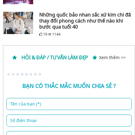
Những quốc bảo nhan sắc xứ kim chi đã
thay đổi phong cách như thế nào khi
bước qua tuổi 40
19
1144
HỎI & ĐÁP / TƯ VẤN LÀM ĐẸP
Xem thêm >>
BẠN CÓ THẮC MẮC MUỐN CHIA SẺ ?