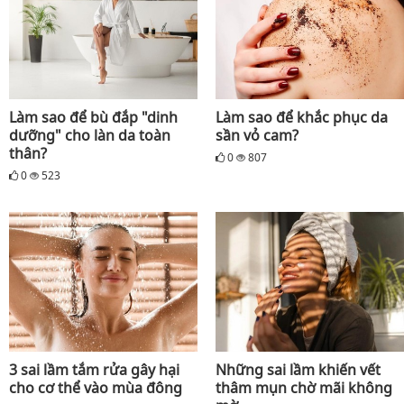
Làm sao để bù đắp "dinh
Làm sao để khắc phục da
dưỡng" cho làn da toàn
sần vỏ cam?
thân?
0
807
0
523
3 sai lầm tắm rửa gây hại
Những sai lầm khiến vết
cho cơ thể vào mùa đông
thâm mụn chờ mãi không