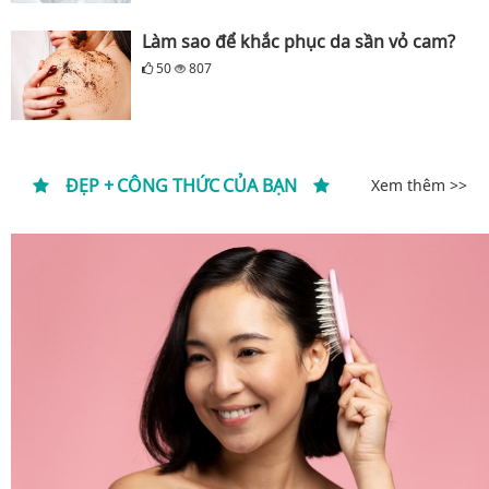
Làm sao để khắc phục da sần vỏ cam?
50
807
ĐẸP + CÔNG THỨC CỦA BẠN
Xem thêm >>