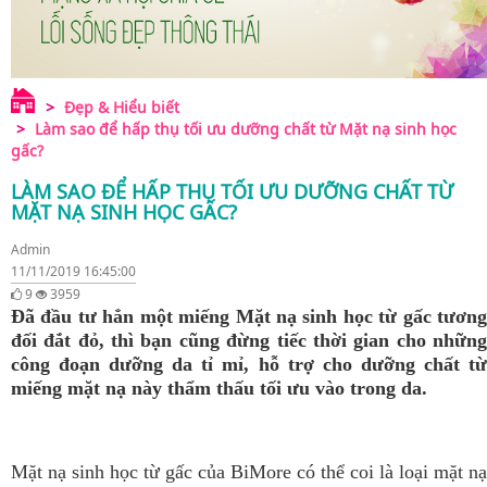
Đẹp & Hiểu biết
Làm sao để hấp thụ tối ưu dưỡng chất từ Mặt nạ sinh học
gấc?
LÀM SAO ĐỂ HẤP THỤ TỐI ƯU DƯỠNG CHẤT TỪ
MẶT NẠ SINH HỌC GẤC?
Admin
11/11/2019 16:45:00
9
3959
Đã đầu tư hẳn một miếng Mặt nạ sinh học từ gấc tương
đối đắt đỏ, thì bạn cũng đừng tiếc thời gian cho những
công đoạn dưỡng da tỉ mỉ, hỗ trợ cho dưỡng chất từ
miếng mặt nạ này thẩm thấu tối ưu vào trong da.
Mặt nạ sinh học từ gấc của BiMore có thể coi là loại mặt nạ