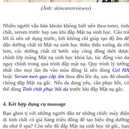
(Ảnh: skincarereviewsx)
Nhiều người vẫn băn khoăn không biết nên thoa toner, tinh
chất, serum trước hay sau khi đắp Mặt nạ sinh học. Câu trả
lời là nên sử dụng trước, bởi không chỉ giúp tạo độ ẩm để
dẫn dưỡng chất từ Mặt nạ sinh học thẩm thấu xuống da tốt
hơn, các dưỡng chất từ bước này cũng đồng thời được
chính lớp màng Mặt nạ sinh học khóa lại, tác động vào da
ngay chính trong quá trình đắp mặt nạ. Quy trình lý tưởng
nhất cho mọi làn da vào mùa đông là nên dùng
Gel HA
hoặc
Serum men gạo cấp ẩm
thoa đều lên da, sau đó nhanh
chóng đắp Mặt nạ gấc. Nếu da đang yếu, cần phục hồi, có
thể dùng
Tinh chất phục hồi da
trước khi đắp Mặt nạ gấc.
4. Kết hợp dụng cụ massage
Bạn ghen tị với những người đầu tư những chiếc máy điện
di tinh chất có giá hàng triệu đồng để tạo hiệu ứng dưỡng
da như ở spa? Còn nếu đã đắp Mặt nạ sinh học từ gấc, bạn