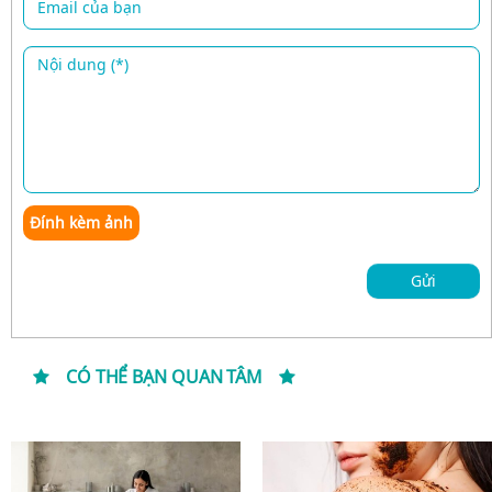
Đính kèm ảnh
Gửi
CÓ THỂ BẠN QUAN TÂM