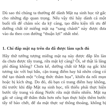
Dù sao thì chúng ta thường để dành Mặt nạ sinh học từ gấc
cho những dịp quan trọng. Nếu vậy thì hãy dành cả một
buổi tối để chăm sóc da kỹ càng, tạo điều kiện tối ưu để
dưỡng chất từ miếng mặt nạ “sang chảnh” này được đưa
vào da theo con đường “thuận lợi” nhất nhé.
1. Chỉ đắp mặt nạ trên da đã được làm sạch đủ
Hãy thử tưởng tượng miếng mặt nạ này được đắp lên làn
da chưa được tẩy trang, rửa mặt kỹ càng? Ôi, sẽ thật là lãng
phí đúng không? Chưa kể, dưỡng chất từ Mặt nạ gấc khi
tương tác với bụi bẩn, cặn trang điểm hay bã nhờn cũng có
thể tạo thành một “công thức thảm họa”, khiến da nổi mụn
hoặc bị kích ứng. Do đó, dù bạn có trang điểm hay không,
thì trước khi đắp Mặt nạ sinh học, tối thiểu phải thực hiện
bước tẩy trang và dùng Nước rửa mặt thiên nhiên. Mặt nạ
gấc sẽ càng dễ thẩm thấu hơn nếu bạn thực hiện thêm bước
tẩy tế bào chết, để da mặt thực sự thông thoáng, không bị