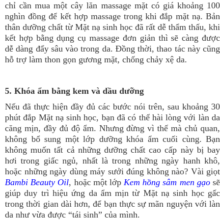
chỉ cần mua một cây lăn massage mặt có giá khoảng 100
nghìn đồng để kết hợp massage trong khi đắp mặt nạ. Bản
thân dưỡng chất từ Mặt nạ sinh học đã rất dễ thẩm thấu, khi
kết hợp bằng dụng cụ massage đơn giản thì sẽ càng được
dễ dàng đẩy sâu vào trong da. Đồng thời, thao tác này cũng
hỗ trợ làm thon gọn gương mặt, chống chảy xệ da.
5. Khóa ẩm bằng kem và dầu dưỡng
Nếu đã thực hiện đầy đủ các bước nói trên, sau khoảng 30
phút đắp Mặt nạ sinh học, bạn đã có thể hài lòng với làn da
căng mịn, đầy đủ độ ẩm. Nhưng đừng vì thế mà chủ quan,
không bổ sung một lớp dưỡng khóa ẩm cuối cùng. Bạn
không muốn tất cả những dưỡng chất cao cấp này bị bay
hơi trong giấc ngủ, nhất là trong những ngày hanh khô,
hoặc những ngày dùng máy sưởi đúng không nào? Vài giọt
Bambi Beauty Oil
, hoặc một lớp
Kem hồng sâm men gạo
s
giúp duy trì hiệu ứng da ẩm mịn từ Mặt nạ sinh học gấc
trong thời gian dài hơn, để bạn thực sự mãn nguyện với làn
da như vừa được “tái sinh” của mình.