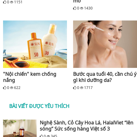
mờ
0
1151
0
1430
"Nội chiến" kem chống
Bước qua tuổi 40, cần chú ý
nắng
gì khi dưỡng da?
0
622
0
1717
BÀI VIẾT ĐƯỢC YÊU THÍCH
Nghệ Sành, Cỏ Cây Hoa Lá, HalalViet “lên
sóng” Sức sống hàng Việt số 3
0
345