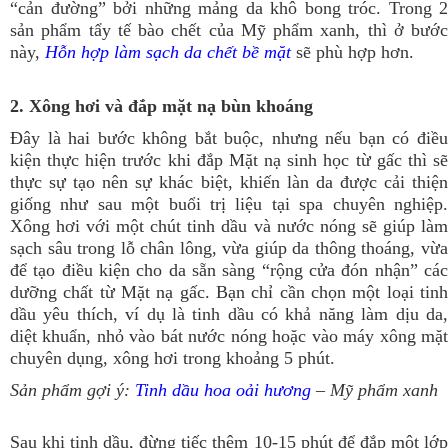
“cản đường” bởi những mảng da khô bong tróc. Trong 2
sản phẩm tẩy tế bào chết của Mỹ phẩm xanh, thì ở bước
này,
Hỗn hợp làm sạch da chết bề mặt
sẽ phù hợp hơn.
2. Xông hơi và đắp mặt nạ bùn khoáng
Đây là hai bước không bắt buộc, nhưng nếu bạn có điều
kiện thực hiện trước khi đắp Mặt nạ sinh học từ gấc thì sẽ
thực sự tạo nên sự khác biệt, khiến làn da được cải thiện
giống như sau một buổi trị liệu tại spa chuyên nghiệp.
Xông hơi với một chút tinh dầu và nước nóng sẽ giúp làm
sạch sâu trong lỗ chân lông, vừa giúp da thông thoáng, vừa
để tạo điều kiện cho da sẵn sàng “rộng cửa đón nhận” các
dưỡng chất từ Mặt nạ gấc. Bạn chỉ cần chọn một loại tinh
dầu yêu thích, ví dụ là tinh dầu có khả năng làm dịu da,
diệt khuẩn, nhỏ vào bát nước nóng hoặc vào máy xông mặt
chuyên dụng, xông hơi trong khoảng 5 phút.
Sản phẩm gợi ý:
Tinh dầu hoa oải hương
– Mỹ phẩm xanh
Sau khi tinh dầu, đừng tiếc thêm 10-15 phút để đắp một lớp