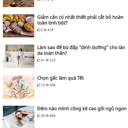
Giảm cân có nhất thiết phải cắt bỏ hoàn
toàn tinh bột?
0
418
Làm sao để bù đắp "dinh dưỡng" cho làn
da toàn thân?
41
523
Chọn gấc làm quà Tết
15
506
Đêm nào mình cũng kê cao gối ngủ ngon
36
444