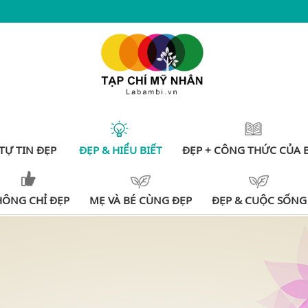
TỰ TIN ĐẸP
ĐẸP & HIỂU BIẾT
ĐẸP + CÔNG THỨC CỦA 
HÔNG CHỈ ĐẸP
MẸ VÀ BÉ CÙNG ĐẸP
ĐẸP & CUỘC SỐNG