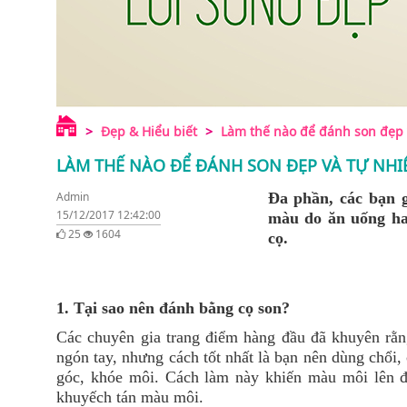
Đẹp & Hiểu biết
Làm thế nào để đánh son đẹp v
LÀM THẾ NÀO ĐỂ ĐÁNH SON ĐẸP VÀ TỰ NHI
Admin
Đa phần, các bạn 
15/12/2017 12:42:00
màu do ăn uống hay
25
1604
cọ.
1. Tại sao nên đánh bằng cọ son?
Các chuyên gia trang điểm hàng đầu đã khuyên rằng
ngón tay, nhưng cách tốt nhất là bạn nên dùng chổi, 
góc, khóe môi. Cách làm này khiến màu môi lên đề
khuyếch tán màu môi.