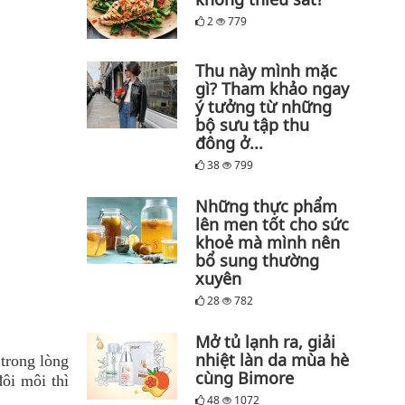
2
779
Thu này mình mặc
gì? Tham khảo ngay
ý tưởng từ những
bộ sưu tập thu
đông ở...
38
799
Những thực phẩm
lên men tốt cho sức
khoẻ mà mình nên
bổ sung thường
xuyên
28
782
Mở tủ lạnh ra, giải
nhiệt làn da mùa hè
trong lòng
cùng Bimore
ôi môi thì
48
1072