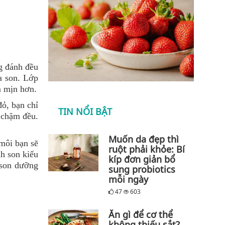
g đánh đều
a son. Lớp
m mịn hơn.
đỏ, bạn chỉ
TIN NỔI BẬT
 chặm đều.
Muốn da đẹp thì
 môi bạn sẽ
ruột phải khỏe: Bí
nh son kiểu
kíp đơn giản bổ
 son dưỡng
sung probiotics
mỗi ngày
47
603
Ăn gì để cơ thể
không thiếu sắt?