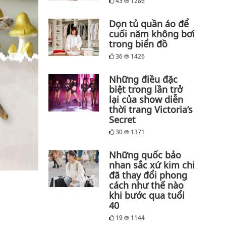
43
1286
Dọn tủ quần áo để
cuối năm không bơi
trong biển đồ
36
1426
Những điều đặc
biệt trong lần trở
lại của show diễn
thời trang Victoria’s
Secret
30
1371
Những quốc bảo
nhan sắc xứ kim chi
đã thay đổi phong
cách như thế nào
khi bước qua tuổi
40
19
1144