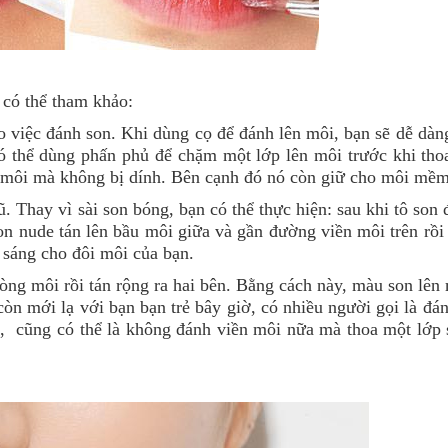
 có thể tham khảo:
 việc đánh son. Khi dùng cọ để đánh lên môi, bạn sẽ dễ dàn
ó thể dùng phấn phủ để chặm một lớp lên môi trước khi tho
n môi mà không bị dính. Bên cạnh đó nó còn giữ cho môi mề
Thay vì sài son bóng, bạn có thể thực hiện: sau khi tô son 
n nude tán lên bầu môi giữa và gần đường viền môi trên rồi
 sáng cho đôi môi của bạn.
lòng môi rồi tán rộng ra hai bên. Bằng cách này, màu son lên
òn mới lạ với bạn bạn trẻ bây giờ, có nhiều người gọi là đá
h, cũng có thể là không đánh viền môi nữa mà thoa một lớp