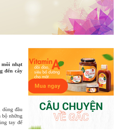
 môi nhạt
g đến cây
, dùng đầu
àn bộ những
ùng tay để