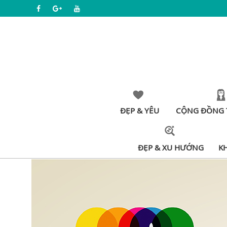
ĐẸP & YÊU
CỘNG ĐỒNG 
ĐẸP & XU HƯỚNG
K