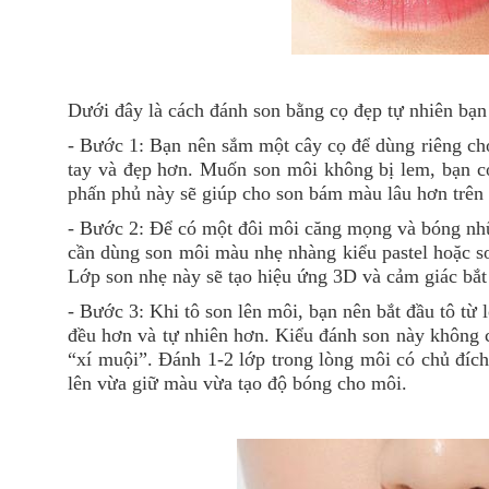
Dưới đây là cách đánh son bằng cọ đẹp tự nhiên bạn
- Bước 1: Bạn nên sắm một cây cọ để dùng riêng cho
tay và đẹp hơn. Muốn son môi không bị lem, bạn c
phấn phủ này sẽ giúp cho son bám màu lâu hơn trê
- Bước 2: Để có một đôi môi căng mọng và bóng nhũ. 
cần dùng son môi màu nhẹ nhàng kiểu pastel hoặc so
Lớp son nhẹ này sẽ tạo hiệu ứng 3D và cảm giác bắt
- Bước 3: Khi tô son lên môi, bạn nên bắt đầu tô từ 
đều hơn và tự nhiên hơn. Kiểu đánh son này không c
“xí muội”. Đánh 1-2 lớp trong lòng môi có chủ đíc
lên vừa giữ màu vừa tạo độ bóng cho môi.