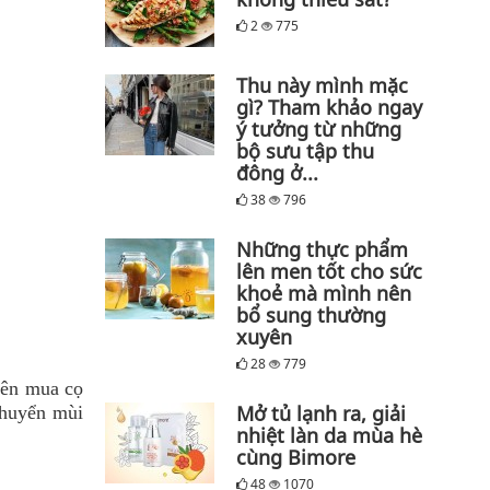
2
775
Thu này mình mặc
gì? Tham khảo ngay
ý tưởng từ những
bộ sưu tập thu
đông ở...
38
796
Những thực phẩm
lên men tốt cho sức
khoẻ mà mình nên
bổ sung thường
xuyên
28
779
 nên mua cọ
Mở tủ lạnh ra, giải
chuyển mùi
nhiệt làn da mùa hè
cùng Bimore
48
1070