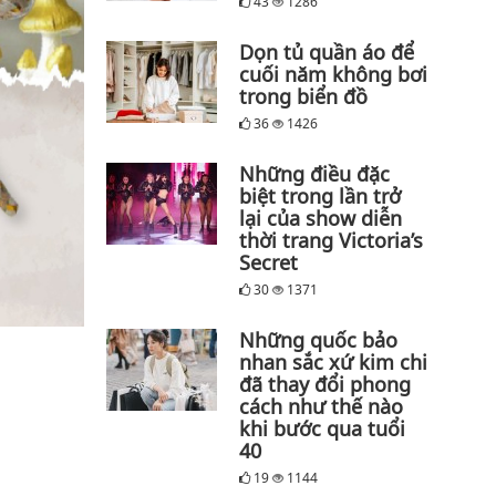
43
1286
Dọn tủ quần áo để
cuối năm không bơi
trong biển đồ
36
1426
Những điều đặc
biệt trong lần trở
lại của show diễn
thời trang Victoria’s
Secret
30
1371
Những quốc bảo
nhan sắc xứ kim chi
đã thay đổi phong
cách như thế nào
khi bước qua tuổi
40
19
1144