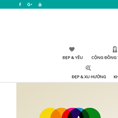
ĐẸP & YÊU
CỘNG ĐỒNG 
ĐẸP & XU HƯỚNG
K