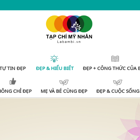
TỰ TIN ĐẸP
ĐẸP & HIỂU BIẾT
ĐẸP + CÔNG THỨC CỦA 
HÔNG CHỈ ĐẸP
MẸ VÀ BÉ CÙNG ĐẸP
ĐẸP & CUỘC SỐNG