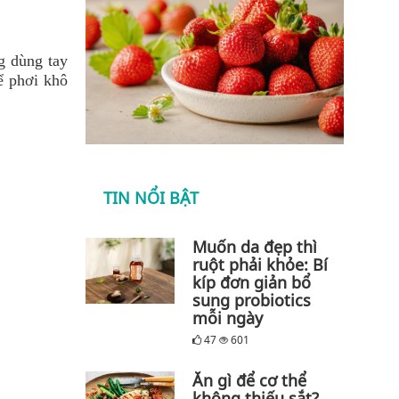
g dùng tay
Để phơi khô
TIN NỔI BẬT
Muốn da đẹp thì
ruột phải khỏe: Bí
kíp đơn giản bổ
sung probiotics
mỗi ngày
47
601
Ăn gì để cơ thể
không thiếu sắt?