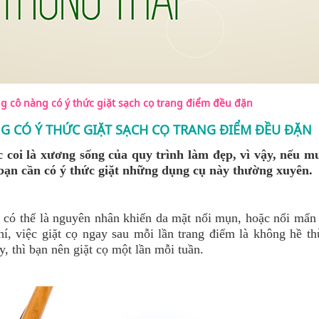
 cô nàng có ý thức giặt sạch cọ trang điểm đều đặn
 CÓ Ý THỨC GIẶT SẠCH CỌ TRANG ĐIỂM ĐỀU ĐẶN
 coi là xương sống của quy trình làm đẹp, vì vậy, nếu m
 bạn cần có ý thức giặt những dụng cụ này thường xuyên.
ểm có thể là nguyên nhân khiến da mặt nổi mụn, hoặc nổi mẩn
hí, việc giặt cọ ngay sau mỗi lần trang điểm là không hề t
, thì bạn nên giặt cọ một lần mỗi tuần.