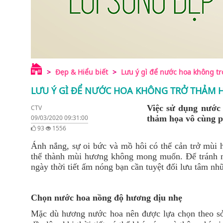
Đẹp & Hiểu biết
Lưu ý gì để nước hoa không trở
LƯU Ý GÌ ĐỂ NƯỚC HOA KHÔNG TRỞ THẢM H
Việc sử dụng nước 
CTV
09/03/2020 09:31:00
thảm họa vô cùng p
93
1556
Ánh nắng, sự oi bức và mồ hôi có thể cản trở mùi 
thể thành mùi hương không mong muốn. Để tránh n
ngày thời tiết ấm nóng bạn cần tuyệt đối lưu tâm nh
Chọn nước hoa nồng độ hương dịu nhẹ
Mặc dù hương nước hoa nên được lựa chọn theo sở