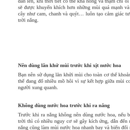
dần lên, khi thời tiết có thể khá nóng và thậm chí
sẽ được khuyến khích hơn những mùi quá mạnh và 
cây như cam, chanh và quýt… luôn tạo cảm giác tư
trời nắng.
Nên dùng lăn khử mùi trước khi xịt nước hoa
Bạn nên sử dụng lăn khửi mùi cho toàn cơ thể khoản
thể đang đổ nhiều mồ hôi vì sự kết hợp giữa mùi c
người xung quanh.
Không dùng nước hoa trước khi ra nắng
Trước khi ra nắng không nên dùng nước hoa, nếu b
trời thì có nhiều nguy cơ sẽ gây kích ứng, dẫn đến
nắng cũng làm mùi nước hoa nhanh bay và biến đổi n