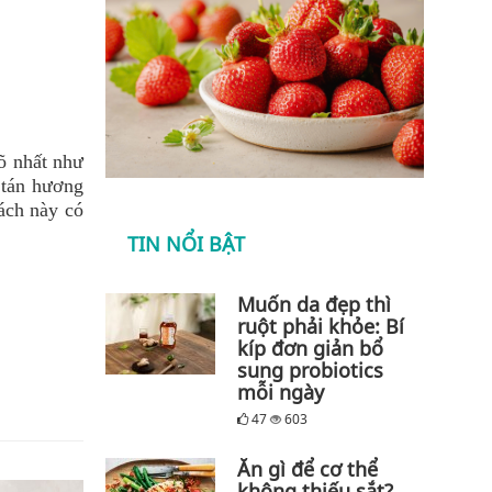
rõ nhất như
 tán hương
ách này có
TIN NỔI BẬT
Muốn da đẹp thì
ruột phải khỏe: Bí
kíp đơn giản bổ
sung probiotics
mỗi ngày
47
603
Ăn gì để cơ thể
không thiếu sắt?