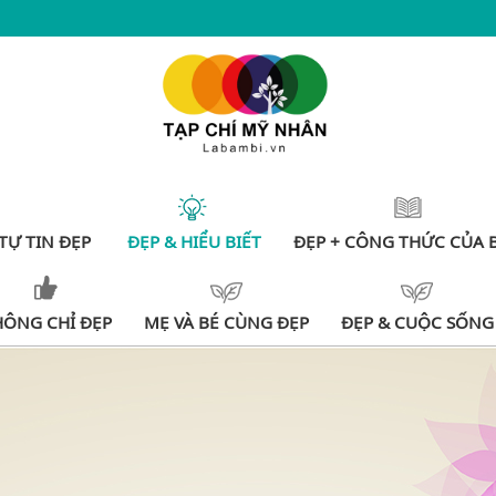
TỰ TIN ĐẸP
ĐẸP & HIỂU BIẾT
ĐẸP + CÔNG THỨC CỦA 
HÔNG CHỈ ĐẸP
MẸ VÀ BÉ CÙNG ĐẸP
ĐẸP & CUỘC SỐNG