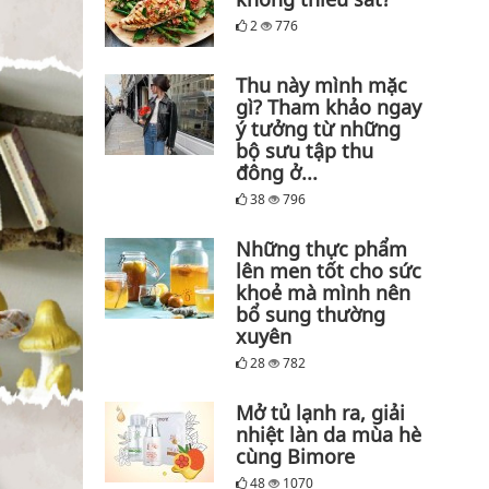
2
776
Thu này mình mặc
gì? Tham khảo ngay
ý tưởng từ những
bộ sưu tập thu
đông ở...
38
796
Những thực phẩm
lên men tốt cho sức
khoẻ mà mình nên
bổ sung thường
xuyên
28
782
Mở tủ lạnh ra, giải
nhiệt làn da mùa hè
cùng Bimore
48
1070