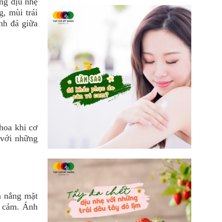
ng dịu nhẹ
, mùi trái
nh đá giữa
hoa khi cơ
 với những
h nắng mặt
n cảm. Ánh
.