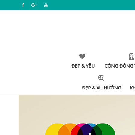
ĐẸP & YÊU
CỘNG ĐỒNG 
ĐẸP & XU HƯỚNG
K