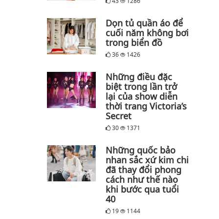
43
1286
Dọn tủ quần áo để
cuối năm không bơi
trong biển đồ
36
1426
Những điều đặc
biệt trong lần trở
lại của show diễn
thời trang Victoria’s
Secret
30
1371
Những quốc bảo
nhan sắc xứ kim chi
đã thay đổi phong
cách như thế nào
khi bước qua tuổi
40
19
1144