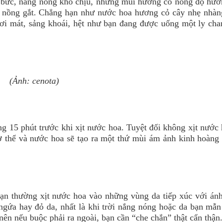
 oi bức, nắng nóng khó chịu, những mùi hương có nồng độ hươ
nồng gắt. Chẳng hạn như nước hoa hương cỏ cây nhẹ nhàng
ơi mát, sảng khoái, hệt như bạn đang được uống một ly cha
(Ảnh: cenota)
g 15 phút trước khi xịt nước hoa. Tuyệt đối không xịt nước 
ơ thể và nước hoa sẽ tạo ra một thứ mùi ám ảnh kinh hoàng
ạn thường xịt nước hoa vào những vùng da tiếp xúc với án
 ngứa hay đỏ da, nhất là khi trời nắng nóng hoặc da bạn mẫ
ên nếu buộc phải ra ngoài, bạn cần “che chắn” thật cẩn thận