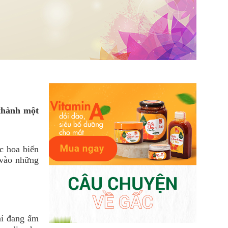
 thành một
c hoa biến
 vào những
hí đang ấm