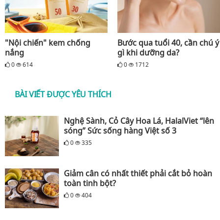
"Nội chiến" kem chống
Bước qua tuổi 40, cần chú ý
nắng
gì khi dưỡng da?
0
614
0
1712
BÀI VIẾT ĐƯỢC YÊU THÍCH
Nghệ Sành, Cỏ Cây Hoa Lá, HalalViet “lên
sóng” Sức sống hàng Việt số 3
0
335
Giảm cân có nhất thiết phải cắt bỏ hoàn
toàn tinh bột?
0
404