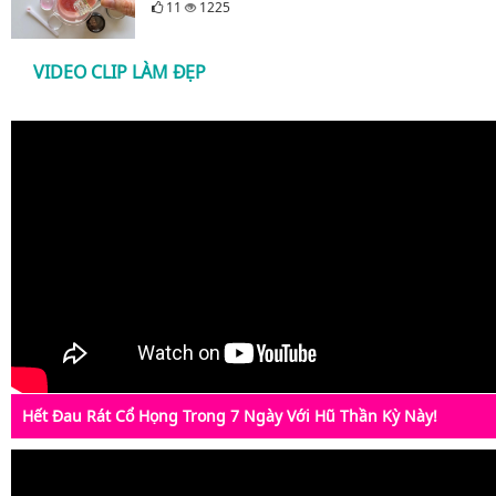
11
1225
VIDEO CLIP LÀM ĐẸP
Hết Đau Rát Cổ Họng Trong 7 Ngày Với Hũ Thần Kỳ Này!