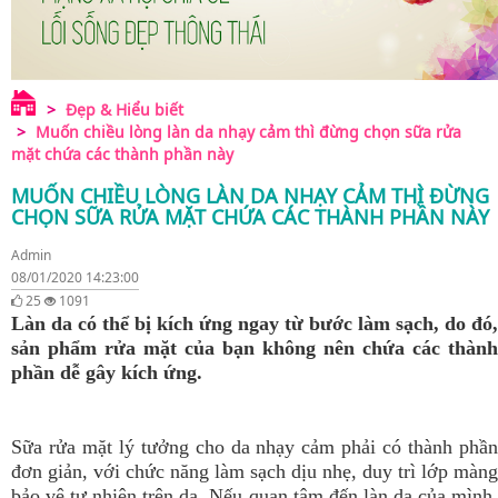
Đẹp & Hiểu biết
Muốn chiều lòng làn da nhạy cảm thì đừng chọn sữa rửa
mặt chứa các thành phần này
MUỐN CHIỀU LÒNG LÀN DA NHẠY CẢM THÌ ĐỪNG
CHỌN SỮA RỬA MẶT CHỨA CÁC THÀNH PHẦN NÀY
Admin
08/01/2020 14:23:00
25
1091
Làn da có thể bị kích ứng ngay từ bước làm sạch, do đó,
sản phẩm rửa mặt của bạn không nên chứa các thành
phần dễ gây kích ứng.
Sữa rửa mặt lý tưởng cho da nhạy cảm phải có thành phần
đơn giản, với chức năng làm sạch dịu nhẹ, duy trì lớp màng
bảo vệ tự nhiên trên da. Nếu quan tâm đến làn da của mình,