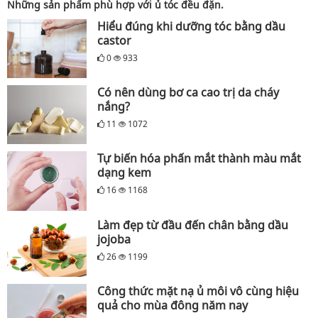
Những sản phẩm phù hợp với ủ tóc đều đặn.
Hiểu đúng khi dưỡng tóc bằng dầu
castor
0
933
Có nên dùng bơ ca cao trị da cháy
nắng?
11
1072
Tự biến hóa phấn mắt thành màu mắt
dạng kem
16
1168
Làm đẹp từ đầu đến chân bằng dầu
jojoba
26
1199
Công thức mặt nạ ủ môi vô cùng hiệu
quả cho mùa đông năm nay