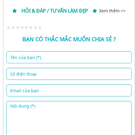
HỎI & ĐÁP / TƯ VẤN LÀM ĐẸP
Xem thêm >>
BẠN CÓ THẮC MẮC MUỐN CHIA SẺ ?