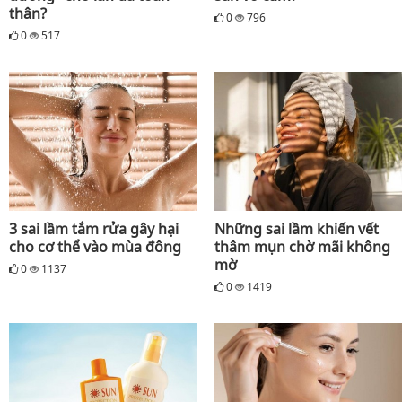
thân?
0
796
0
517
3 sai lầm tắm rửa gây hại
Những sai lầm khiến vết
cho cơ thể vào mùa đông
thâm mụn chờ mãi không
mờ
0
1137
0
1419