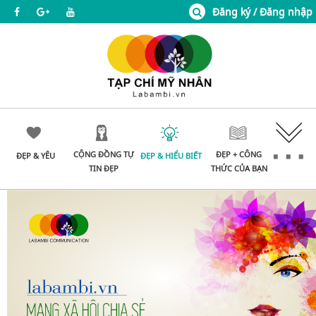
Đăng ký / Đăng nhập
CỘNG ĐỒNG TỰ
ĐẸP + CÔNG
ĐẸP & YÊU
ĐẸP & HIỂU BIẾT
TIN ĐẸP
THỨC CỦA BẠN