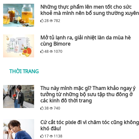
Những thực phẩm lên men tốt cho sức
khoẻ mà mình nên bổ sung thường xuyên
28
782
Mở tủ lạnh ra, giải nhiệt làn da mùa hè
cùng Bimore
48
1070
THỜI TRANG
Thu này mình mặc gì? Tham khảo ngay ý
tưởng từ những bộ sưu tập thu đông ở
các kinh đô thời trang
38
740
Cứ cắt tóc pixie đi vì chăm tóc cũng không
khó đâu!
17
1138