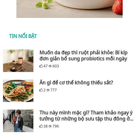
TIN NỔI BẬT
Muốn da đẹp thì ruột phải khỏe: Bí kíp
đơn giản bổ sung probiotics mỗi ngày
47
603
Ăn gì để cơ thể không thiếu sắt?
2
777
Thu này mình mặc gì? Tham khảo ngay ý
tưởng từ những bộ sưu tập thu đông ở...
38
796