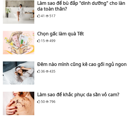
Làm sao để bù đắp "dinh dưỡng" cho làn
da toàn thân?
41
517
Chọn gấc làm quà Tết
15
499
Đêm nào mình cũng kê cao gối ngủ ngon
36
435
Làm sao để khắc phục da sần vỏ cam?
50
796