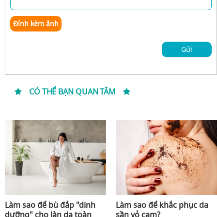
Đính kèm ảnh
Gửi
CÓ THỂ BẠN QUAN TÂM
Làm sao để bù đắp "dinh
Làm sao để khắc phục da
dưỡng" cho làn da toàn
sần vỏ cam?