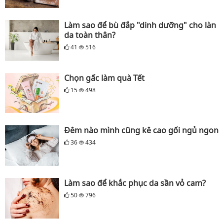
Làm sao để bù đắp "dinh dưỡng" cho làn
da toàn thân?
41
516
Chọn gấc làm quà Tết
15
498
Đêm nào mình cũng kê cao gối ngủ ngon
36
434
Làm sao để khắc phục da sần vỏ cam?
50
796