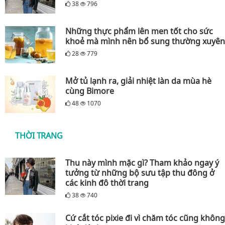
38
796
Những thực phẩm lên men tốt cho sức
khoẻ mà mình nên bổ sung thường xuyên
28
779
Mở tủ lạnh ra, giải nhiệt làn da mùa hè
cùng Bimore
48
1070
THỜI TRANG
Thu này mình mặc gì? Tham khảo ngay ý
tưởng từ những bộ sưu tập thu đông ở
các kinh đô thời trang
38
740
Cứ cắt tóc pixie đi vì chăm tóc cũng không