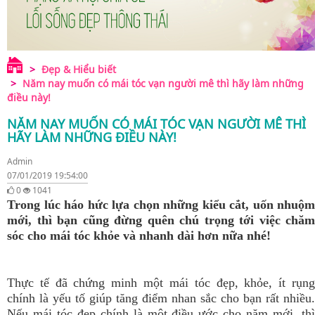
Đẹp & Hiểu biết
Năm nay muốn có mái tóc vạn người mê thì hãy làm những
điều này!
NĂM NAY MUỐN CÓ MÁI TÓC VẠN NGƯỜI MÊ THÌ
HÃY LÀM NHỮNG ĐIỀU NÀY!
Admin
07/01/2019 19:54:00
0
1041
Trong lúc háo hức lựa chọn những kiểu cắt, uốn nhuộm
mới, thì bạn cũng đừng quên chú trọng tới việc chăm
sóc cho mái tóc khỏe và nhanh dài hơn nữa nhé!
Thực tế đã chứng minh một mái tóc đẹp, khỏe, ít rụng
chính là yếu tố giúp tăng điểm nhan sắc cho bạn rất nhiều.
Nếu mái tóc đẹp chính là một điều ước cho năm mới, thì