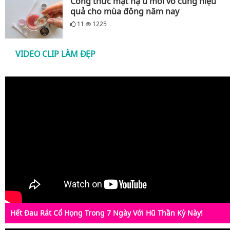
Công thức mặt nạ ủ môi vô cùng hiệu
quả cho mùa đông năm nay
11
1225
VIDEO CLIP LÀM ĐẸP
Hết Đau Rát Cổ Họng Trong 7 Ngày Với Hũ Thần Kỳ Này!