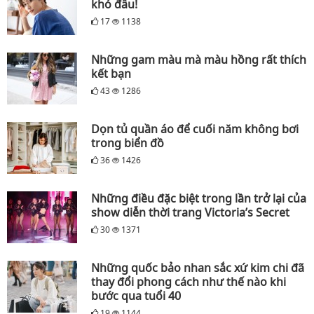
khó đâu!
17
1138
Những gam màu mà màu hồng rất thích
kết bạn
43
1286
Dọn tủ quần áo để cuối năm không bơi
trong biển đồ
36
1426
Những điều đặc biệt trong lần trở lại của
show diễn thời trang Victoria’s Secret
30
1371
Những quốc bảo nhan sắc xứ kim chi đã
thay đổi phong cách như thế nào khi
bước qua tuổi 40
19
1144