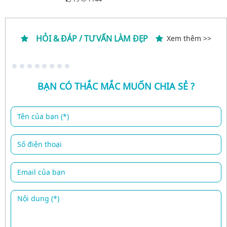
HỎI & ĐÁP / TƯ VẤN LÀM ĐẸP
Xem thêm >>
BẠN CÓ THẮC MẮC MUỐN CHIA SẺ ?