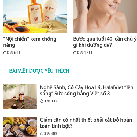
"Nội chiến" kem chống
Bước qua tuổi 40, cần chú ý
nắng
gì khi dưỡng da?
0
611
0
1711
BÀI VIẾT ĐƯỢC YÊU THÍCH
Nghệ Sành, Cỏ Cây Hoa Lá, HalalViet “lên
sóng” Sức sống hàng Việt số 3
0
333
Giảm cân có nhất thiết phải cắt bỏ hoàn
toàn tinh bột?
0
403