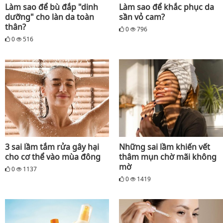
Làm sao để bù đắp "dinh
Làm sao để khắc phục da
dưỡng" cho làn da toàn
sần vỏ cam?
thân?
0
796
0
516
3 sai lầm tắm rửa gây hại
Những sai lầm khiến vết
cho cơ thể vào mùa đông
thâm mụn chờ mãi không
mờ
0
1137
0
1419