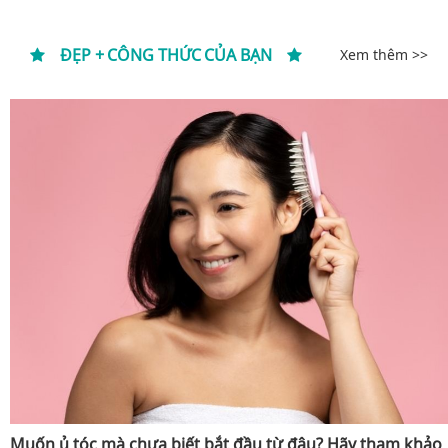
ĐẸP + CÔNG THỨC CỦA BẠN
Xem thêm >>
Muốn ủ tóc mà chưa biết bắt đầu từ đâu? Hãy tham khảo