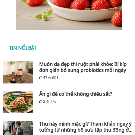
TIN NỔI BẬT
Muốn da đẹp thì ruột phải khỏe: Bí kíp
đơn giản bổ sung probiotics mỗi ngày
47
601
Ăn gì để cơ thể không thiếu sắt?
2
775
Thu này mình mặc gì? Tham khảo ngay ý
tưởng từ những bộ sưu tập thu đông ở...