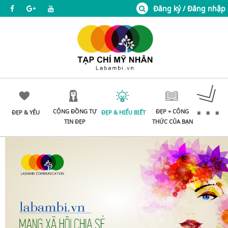
Đăng ký / Đăng nhập
CỘNG ĐỒNG TỰ
ĐẸP + CÔNG
ĐẸP & YÊU
ĐẸP & HIỂU BIẾT
TIN ĐẸP
THỨC CỦA BẠN