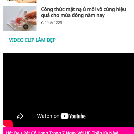
Công thức mặt nạ ủ môi vô cùng hiệu
quả cho mùa đông năm nay
11
1225
VIDEO CLIP LÀM ĐẸP
Hết Đau Rát Cổ Họng Trong 7 Ngày Với Hũ Thần Kỳ Này!