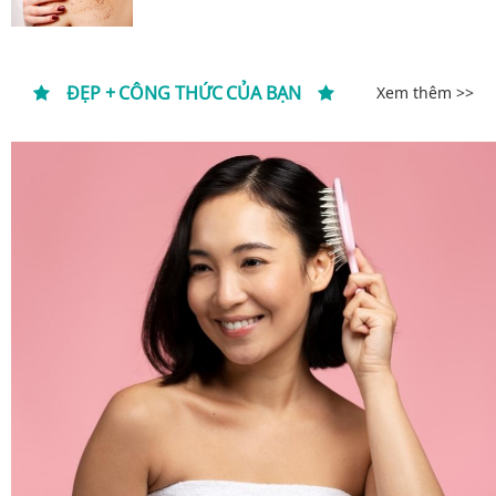
ĐẸP + CÔNG THỨC CỦA BẠN
Xem thêm >>