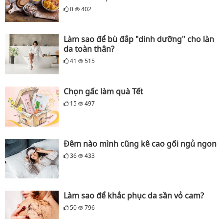
0
402
Làm sao để bù đắp "dinh dưỡng" cho làn
da toàn thân?
41
515
Chọn gấc làm quà Tết
15
497
Đêm nào mình cũng kê cao gối ngủ ngon
36
433
Làm sao để khắc phục da sần vỏ cam?
50
796