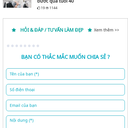
bước qua tuổi 40
19
1144
HỎI & ĐÁP / TƯ VẤN LÀM ĐẸP
Xem thêm >>
BẠN CÓ THẮC MẮC MUỐN CHIA SẺ ?