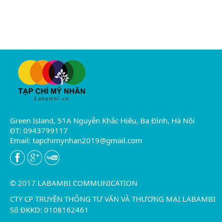
Green Island, 51A Nguyễn Khắc Hiếu, Ba Đình, Hà Nội
ĐT: 0943799117
Email:
tapchimynhan2019@gmail.com
© 2017 LABAMBI COMMUNICATION
CTY CP TRUYỀN THÔNG TƯ VẤN VÀ THƯƠNG MẠI LABAMBI
Số ĐKKD: 0108162461