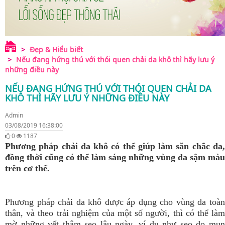
Đẹp & Hiểu biết
Nếu đang hứng thú với thói quen chải da khô thì hãy lưu ý
những điều này
NẾU ĐANG HỨNG THÚ VỚI THÓI QUEN CHẢI DA
KHÔ THÌ HÃY LƯU Ý NHỮNG ĐIỀU NÀY
Admin
03/08/2019 16:38:00
0
1187
Phương pháp chải da khô có thể giúp làm săn chắc da,
đồng thời cũng có thể làm sáng những vùng da sậm màu
trên cơ thể.
Phương pháp chải da khô được áp dụng cho vùng da toàn
thân, và theo trải nghiệm của một số người, thì có thể làm
mờ những vết thâm sẹo lâu ngày, ví dụ như sẹo do mụn