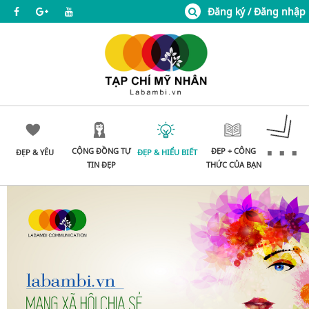
Đăng ký / Đăng nhập
CỘNG ĐỒNG TỰ
ĐẸP + CÔNG
ĐẸP & YÊU
ĐẸP & HIỂU BIẾT
TIN ĐẸP
THỨC CỦA BẠN