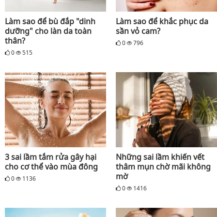
Làm sao để bù đắp "dinh
Làm sao để khắc phục da
dưỡng" cho làn da toàn
sần vỏ cam?
thân?
0
796
0
515
3 sai lầm tắm rửa gây hại
Những sai lầm khiến vết
cho cơ thể vào mùa đông
thâm mụn chờ mãi không
mờ
0
1136
0
1416