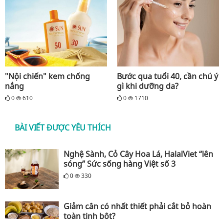
"Nội chiến" kem chống
Bước qua tuổi 40, cần chú ý
nắng
gì khi dưỡng da?
0
610
0
1710
BÀI VIẾT ĐƯỢC YÊU THÍCH
Nghệ Sành, Cỏ Cây Hoa Lá, HalalViet “lên
sóng” Sức sống hàng Việt số 3
0
330
Giảm cân có nhất thiết phải cắt bỏ hoàn
toàn tinh bột?