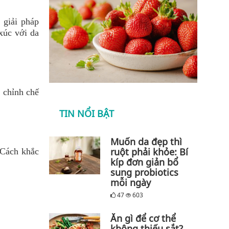
 giải pháp
xúc với da
 chỉnh chế
TIN NỔI BẬT
Muốn da đẹp thì
ruột phải khỏe: Bí
 Cách khắc
kíp đơn giản bổ
sung probiotics
mỗi ngày
47
603
Ăn gì để cơ thể
không thiếu sắt?