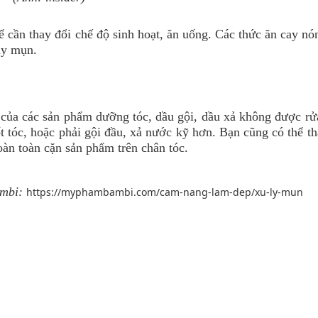
 cần thay đổi chế độ sinh hoạt, ăn uống. Các thức ăn cay nó
gây mụn.
ả của các sản phẩm dưỡng tóc, dầu gội, dầu xả không được rử
ốt tóc, hoặc phải gội đầu, xả nước kỹ hơn. Bạn cũng có thể t
hoàn toàn cặn sản phẩm trên chân tóc.
mbi:
https://myphambambi.com/cam-nang-lam-dep/xu-ly-mun