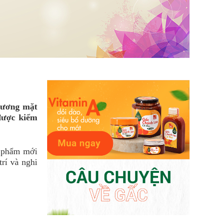
 gương mặt
được kiểm
ỹ phẩm mới
rí và nghi