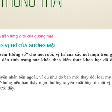
trên từng vị trí của gương mặt
G VỊ TRÍ CỦA GƯƠNG MẶT
em tướng số” cho nốt ruồi, vị trí của các nốt mụn trên
t đến tình trạng sức khỏe theo kiến thức khoa học đã 
guyên nhân bên ngoài, ví dụ như do bạn mới thay đổi loại m
. Nhưng nếu bạn thấy mụn thường xuyên xuất hiện ở một vị t
dưới đây.