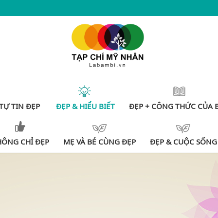
TỰ TIN ĐẸP
ĐẸP & HIỂU BIẾT
ĐẸP + CÔNG THỨC CỦA 
HÔNG CHỈ ĐẸP
MẸ VÀ BÉ CÙNG ĐẸP
ĐẸP & CUỘC SỐNG