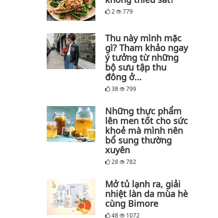
2
779
Thu này mình mặc
gì? Tham khảo ngay
ý tưởng từ những
bộ sưu tập thu
đông ở...
38
799
Những thực phẩm
lên men tốt cho sức
khoẻ mà mình nên
bổ sung thường
xuyên
28
782
Mở tủ lạnh ra, giải
nhiệt làn da mùa hè
cùng Bimore
48
1072