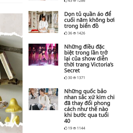
43
1286
Dọn tủ quần áo để
cuối năm không bơi
trong biển đồ
36
1426
Những điều đặc
biệt trong lần trở
lại của show diễn
thời trang Victoria’s
Secret
30
1371
Những quốc bảo
nhan sắc xứ kim chi
đã thay đổi phong
cách như thế nào
khi bước qua tuổi
40
19
1144