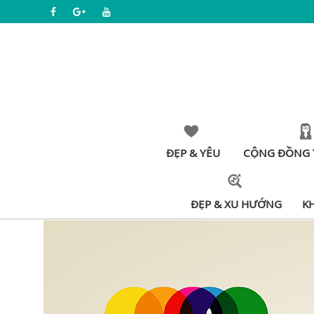
ĐẸP & YÊU
CỘNG ĐỒNG 
ĐẸP & XU HƯỚNG
K